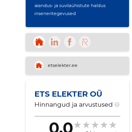
aiandus- ja suvilaühistute haldus
inseneritegevused
etselekter.ee
ETS ELEKTER OÜ
Hinnangud ja arvustused
?
0.0