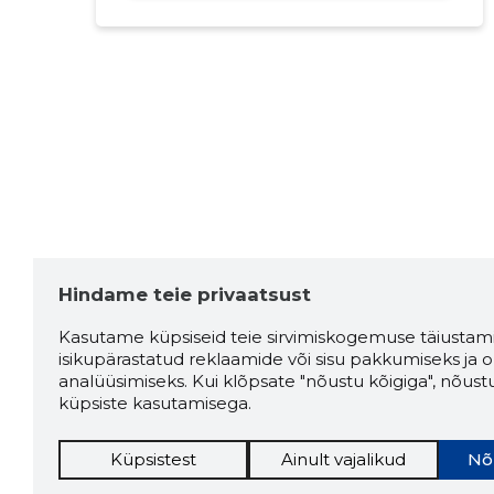
Hindame teie privaatsust
Kasutame küpsiseid teie sirvimiskogemuse täiustami
isikupärastatud reklaamide või sisu pakkumiseks ja o
analüüsimiseks. Kui klõpsate "nõustu kõigiga", nõust
küpsiste kasutamisega.
Küpsistest
Ainult vajalikud
Nõ