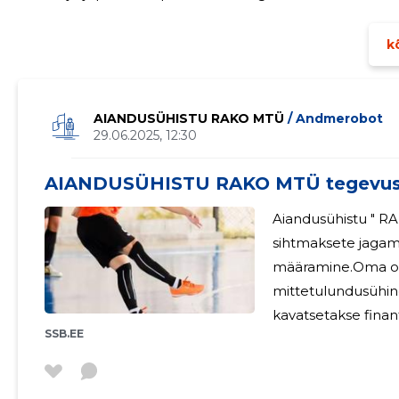
Uue juhtimise all tehti strateegiline otsus keskenduda sen
kõ
AIANDUSÜHISTU RAKO MTÜ
/ Andmerobot
29.06.2025, 12:30
AIANDUSÜHISTU RAKO MTÜ tegevus
Aiandusühistu " R
sihtmaksete jaga
määramine.Oma ol
mittetulundusühing. Ühingu tegevust on finantseeri
kavatsetakse finant
SSB.EE
liikmemaksudest. Tegevjuhtkonna ja kõrgema juhtorgani
liikmetele 2024. aa
palgatud lepingulis