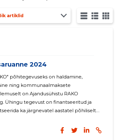
isest enam elektriaudititele ja
ik artiklid
aruanne 2024
AKO" põhitegevuseks on haldamine,
mine ning kommunaalmaksete
emuselt on Ajandusühistu RAKO
tud ja
seerida ka järgnevatel aastatel põhiliselt
stal tasusid ei makstud. Samuti ei olnud
i töötajaid, mistõttu ei ole töötasusid ega