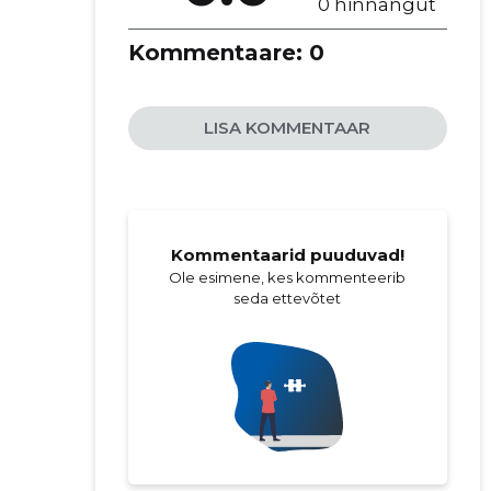
0 hinnangut
Kommentaare:
0
LISA KOMMENTAAR
Kommentaarid puuduvad!
Ole esimene, kes kommenteerib
seda ettevõtet