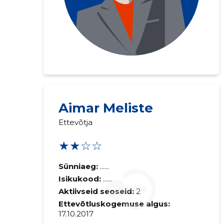
Saaja e-mail
Aimar Meliste
Ettevõtja
Sinu kommen
★★☆☆
Sünniaeg:
......
Isikukood:
......
Aktiivseid seoseid:
2
Ettevõtluskogemuse algus:
17.10.2017