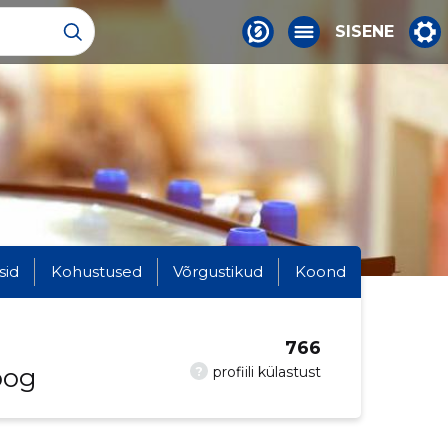
SISENE
sid
Kohustused
Võrgustikud
Koond
766
oog
?
profiili külastust