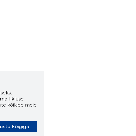
seks,
ma liikluse
ute kõikide meie
ustu kõigiga