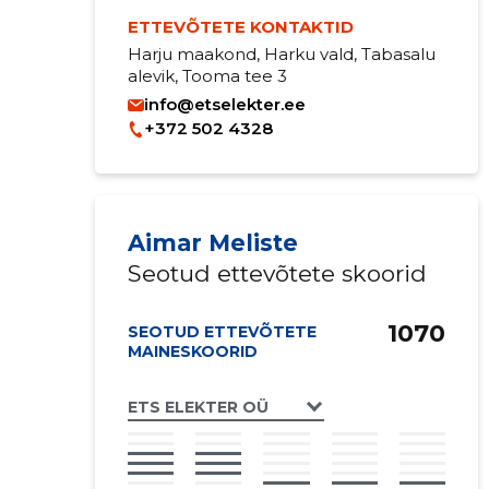
ETTEVÕTETE KONTAKTID
Harju maakond, Harku vald, Tabasalu
alevik, Tooma tee 3
info@etselekter.ee
+372 502 4328
Aimar Meliste
Seotud ettevõtete skoorid
1070
SEOTUD ETTEVÕTETE
MAINESKOORID
ETS ELEKTER OÜ