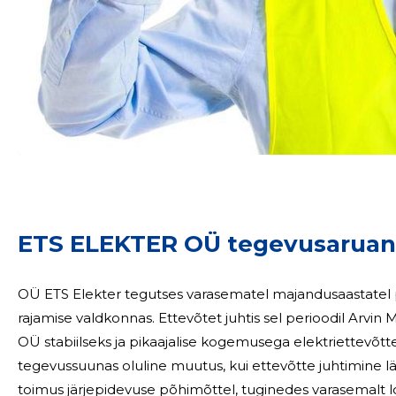
Sinu nimi
taar
ETS ELEKTER OÜ tegevusaruan
OÜ ETS Elekter tegutses varasematel majandusaastatel pe
rajamise valdkonnas. Ettevõtet juhtis sel perioodil Arvin
OÜ stabiilseks ja pikaajalise kogemusega elektriettevõtteks. 2025. aastal toimus ettevõtte juhtim
tegevussuunas oluline muutus, kui ettevõtte juhtimine l
toimus järjepidevuse põhimõttel, tuginedes varasemalt 