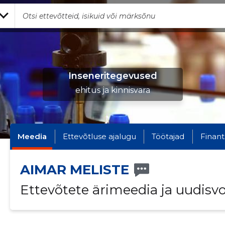
Inseneritegevused
ehitus ja kinnisvara
Meedia
Ettevõtluse ajalugu
Töötajad
Finant
AIMAR MELISTE
Ettevõtete ärimeedia ja uudisv