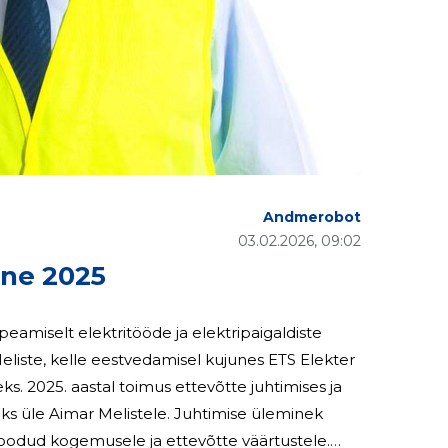
Andmerobot
03.02.2026, 09:02
ne 2025
amiselt elektritööde ja elektripaigaldiste
 Meliste, kelle eestvedamisel kujunes ETS Elekter
ises ja
äks üle Aimar Melistele. Juhtimise üleminek
loodud kogemusele ja ettevõtte väärtustele.