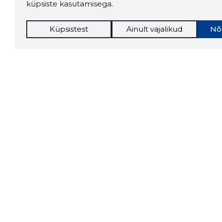
küpsiste kasutamisega.
Küpsistest
Ainult vajalikud
Nõ
Storybo
Storybook
firma v