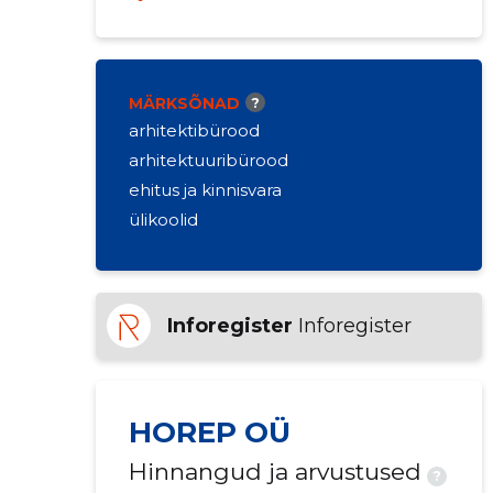
MÄRKSÕNAD
?
arhitektibürood
arhitektuuribürood
ehitus ja kinnisvara
ülikoolid
Inforegister
Inforegister
HOREP OÜ
Hinnangud ja arvustused
?