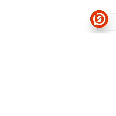
Näed helistaja tausta!
Storybooki Äpp toob
Sinuni
OTSEKONTAKTID
400 000 Eesti