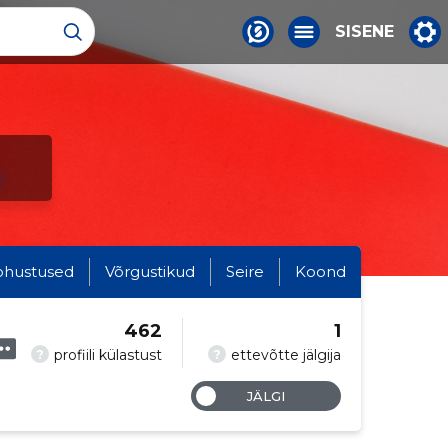
SISENE
a
ohustused
Võrgustikud
Seire
Koond
462
1
?
?
profiili külastust
ettevõtte jälgija
JÄLGI