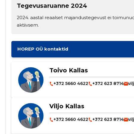
Tegevusaruanne 2024
2024. aastal reaalset majandustegevust ei toimunu
aktiivsem.
HOREP OÜ kontaktid
Toivo Kallas
+372 5660 4622
+372 623 8714
vi
Viljo Kallas
+372 5660 4622
+372 623 8714
vi