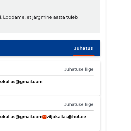
d. Loodame, et järgmine aasta tuleb
Juhatus
Juhatuse liige
ljokallas@gmail.com
Juhatuse liige
ljokallas@gmail.com
viljokallas@hot.ee