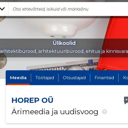
Ülikoolid
arhitektibürood, arhitektuuribürood, ehitus ja kinnisvar
Meedia
Töötajad
Otsustajad
Finantsid
K
HOREP OÜ
Ärimeedia ja uudisvoog
?