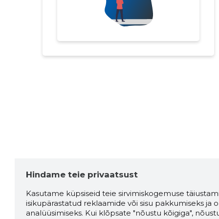
Hindame teie privaatsust
Kasutame küpsiseid teie sirvimiskogemuse täiustami
isikupärastatud reklaamide või sisu pakkumiseks ja o
analüüsimiseks. Kui klõpsate "nõustu kõigiga", nõust