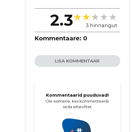
2.3
3 hinnangut
Kommentaare:
0
LISA KOMMENTAAR
Kommentaarid puuduvad!
Ole esimene, kes kommenteerib
seda ettevõtet