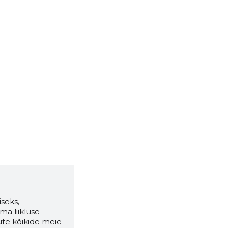
seks,
ma liikluse
ute kõikide meie