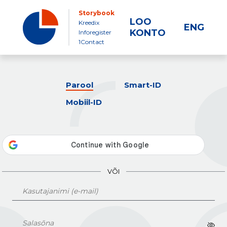
Storybook
LOO
Kreedix
ENG
KONTO
Inforegister
1Contact
Parool
Smart-ID
Mobiil-ID
VÕI