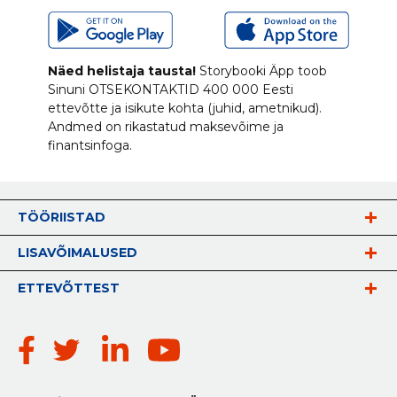
Näed helistaja tausta!
Storybooki Äpp toob
Sinuni
OTSEKONTAKTID
400 000 Eesti
ettevõtte ja isikute kohta (juhid, ametnikud).
Andmed on rikastatud maksevõime ja
finantsinfoga.
TÖÖRIISTAD
LISAVÕIMALUSED
ETTEVÕTTEST