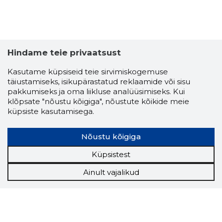
Hindame teie privaatsust
Kasutame küpsiseid teie sirvimiskogemuse
täiustamiseks, isikupärastatud reklaamide või sisu
pakkumiseks ja oma liikluse analüüsimiseks. Kui
klõpsate "nõustu kõigiga", nõustute kõikide meie
küpsiste kasutamisega.
Nõustu kõigiga
Küpsistest
Ainult vajalikud