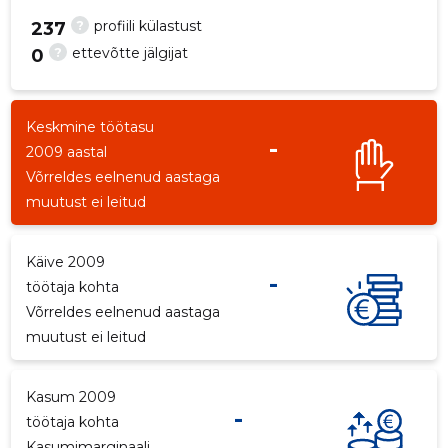
?
profiili külastust
237
?
ettevõtte jälgijat
0
Keskmine töötasu
-
2009 aastal
Võrreldes eelnenud aastaga
muutust ei leitud
Käive 2009
-
töötaja kohta
Võrreldes eelnenud aastaga
muutust ei leitud
Kasum 2009
-
töötaja kohta
Kasumimarginaali