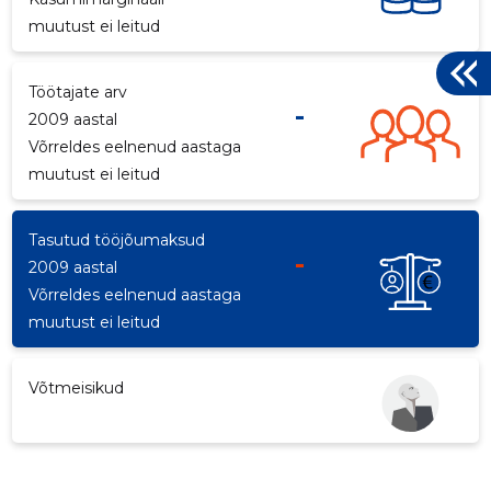
muutust ei leitud
k
Töötajate arv
-
2009 aastal
Võrreldes eelnenud aastaga
muutust ei leitud
Tasutud tööjõumaksud
-
2009 aastal
Võrreldes eelnenud aastaga
muutust ei leitud
Võtmeisikud