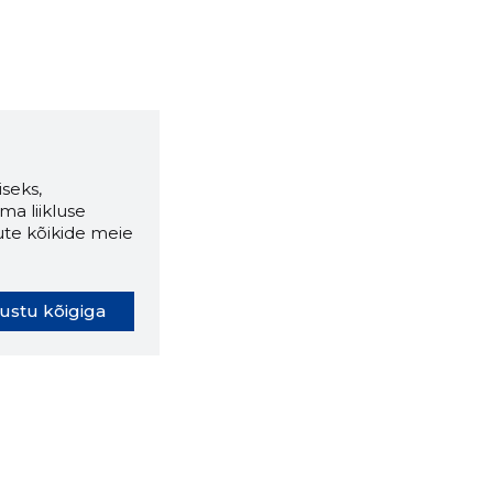
seks,
ma liikluse
ute kõikide meie
ustu kõigiga