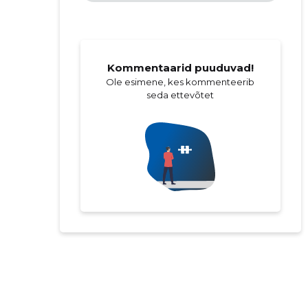
Kommentaarid puuduvad!
Ole esimene, kes kommenteerib
seda ettevõtet