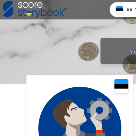
EE
Me