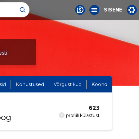
SISENE
sti
sid
Kohustused
Võrgustikud
Koond
623
oog
?
profiili külastust