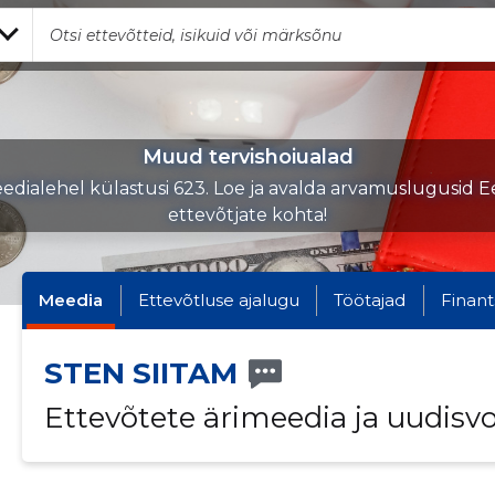
Muud tervishoiualad
edialehel külastusi 623. Loe ja avalda arvamuslugusid Ee
ettevõtjate kohta!
Meedia
Ettevõtluse ajalugu
Töötajad
Finant
STEN SIITAM
Ettevõtete ärimeedia ja uudisv