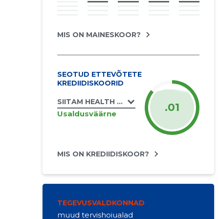
MIS ON MAINESKOOR?
SEOTUD ETTEVÕTETE
KREDIIDISKOORID
SIITAM HEALTH OÜ
.01
Usaldusväärne
MIS ON KREDIIDISKOOR?
TEGEVUSVALDKONNAD
muud tervishoiualad