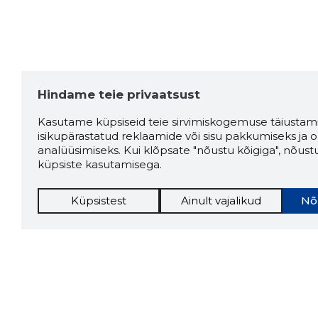
Hindame teie privaatsust
Kasutame küpsiseid teie sirvimiskogemuse täiustami
isikupärastatud reklaamide või sisu pakkumiseks ja o
analüüsimiseks. Kui klõpsate "nõustu kõigiga", nõust
küpsiste kasutamisega.
Küpsistest
Ainult vajalikud
Nõ