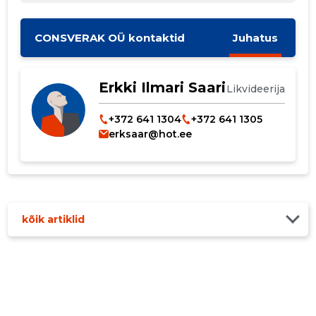
MUUDA
CONSVERAK OÜ kontaktid
Juhatus
Erkki Ilmari Saari
Likvideerija
+372 641 1304
+372 641 1305
erksaar@hot.ee
kõik artiklid