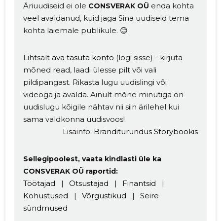
Äriuudiseid ei ole
enda kohta
CONSVERAK OÜ
veel avaldanud, kuid jaga Sina uudiseid tema
kohta laiemale publikule. 😊
Lihtsalt
ava tasuta konto
(logi sisse) - kirjuta
mõned read, laadi ülesse pilt või vali
pildipangast. Rikasta lugu uudislingi või
videoga ja avalda. Ainult mõne minutiga on
uudislugu kõigile nähtav nii siin ärilehel kui
Muuda pildi
sama valdkonna uudisvoos!
kirjeldust
Lisainfo:
Bränditurundus Storybookis
Sellegipoolest, vaata kindlasti üle ka
CONSVERAK OÜ raportid:
Töötajad
|
Otsustajad
|
Finantsid
|
Kohustused
|
Võrgustikud
|
Seire
sündmused