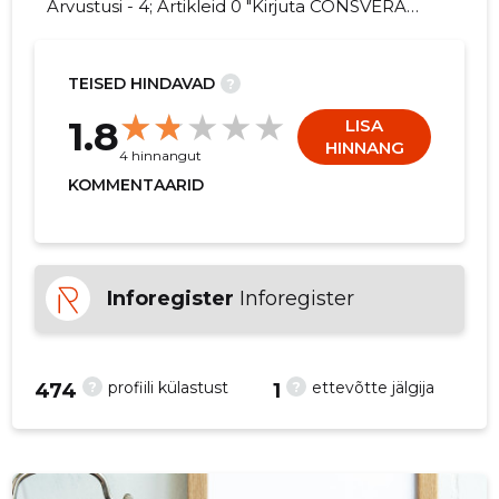
Arvustusi - 4; Artikleid 0 "Kirjuta CONSVERAK
OÜ kohta arvamuslugu!"
TEISED HINDAVAD
?
-1
1.8
LISA
HINNANG
4 hinnangut
KOMMENTAARID
Inforegister
Inforegister
?
?
profiili külastust
ettevõtte jälgija
474
1