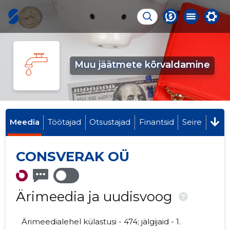
Muu jäätmete kõrvaldamine
Meedia
Töötajad
Otsustajad
Finantsid
Seire
CONSVERAK OÜ
Ärimeedia ja uudisvoog
?
Ärimeedialehel külastusi - 474; jälgijaid - 1.