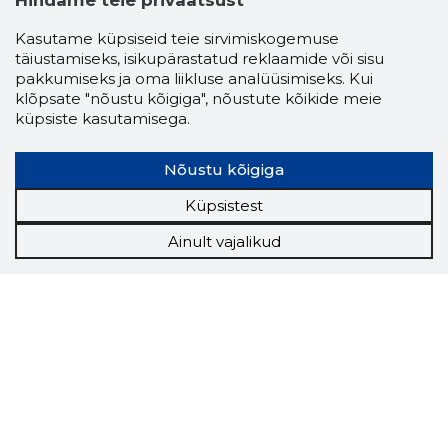
Hindame teie privaatsust
Kasutame küpsiseid teie sirvimiskogemuse
täiustamiseks, isikupärastatud reklaamide või sisu
pakkumiseks ja oma liikluse analüüsimiseks. Kui
klõpsate "nõustu kõigiga", nõustute kõikide meie
küpsiste kasutamisega.
Nõustu kõigiga
Küpsistest
Ainult vajalikud