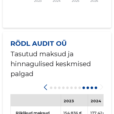
RÖDL AUDIT OÜ
Tasutud maksud ja
hinnagulised keskmised
palgad
2023
2024
Riiklikud maksud
154 836 €
177 424 €