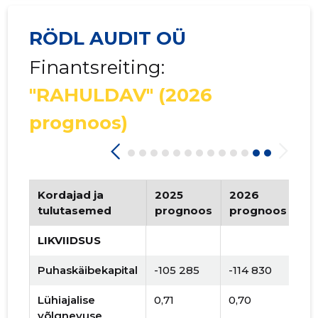
RÖDL AUDIT OÜ
Finantsreiting:
"RAHULDAV"
(2026
prognoos)
Kordajad ja
2025
2026
Tr
tulutasemed
prognoos
prognoos
LIKVIIDSUS
Puhaskäibekapital
-105 285
-114 830
Lühiajalise
0,71
0,70
võlgnevuse