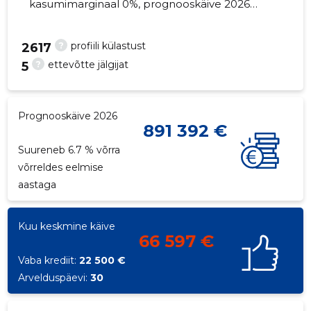
kasumimarginaal 0%, prognooskäive 2026
suureneb 6.7% võrra. Kinnisvara seisuga...
?
profiili külastust
2617
?
ettevõtte jälgijat
5
17
Prognooskäive 2026
891 392 €
Suureneb 6.7 % võrra
võrreldes eelmise
aastaga
Kuu keskmine käive
66 597 €
Vaba krediit:
22 500 €
Arvelduspäevi:
30