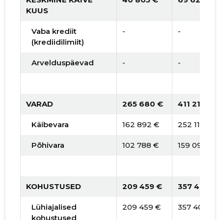
KUUS
Vaba krediit
-
-
(krediidilimiit)
Arvelduspäevad
-
-
VARAD
265 680 €
411 210 €
Käibevara
162 892 €
252 118 €
Põhivara
102 788 €
159 091 €
KOHUSTUSED
209 459 €
357 404 €
Lühiajalised
209 459 €
357 404 €
kohustused