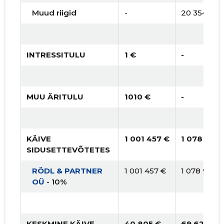
Muud riigid
-
20 354 €
INTRESSITULU
1 €
-
MUU ÄRITULU
1010 €
-
KÄIVE
1 001 457 €
1 078 950 
SIDUSETTEVÕTETES
RÖDL & PARTNER
1 001 457 €
1 078 950 
OÜ
- 10%
KESKMINE KÄIVE
40 805 €
69 627 €