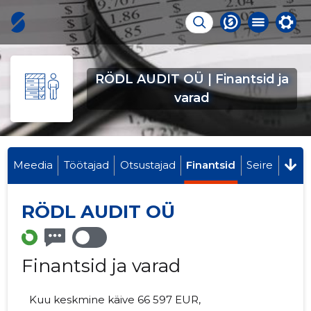
RÖDL AUDIT OÜ | Finantsid ja
varad
Meedia
Töötajad
Otsustajad
Finantsid
Seire
RÖDL AUDIT OÜ
Finantsid ja varad
Kuu keskmine käive 66 597 EUR,