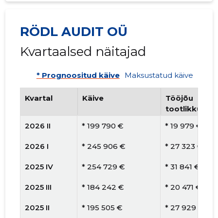
RÖDL AUDIT OÜ
Kvartaalsed näitajad
* Prognoositud käive
Maksustatud käive
Kvartal
Käive
Tööjõu
tootlikkus
2026 II
* 199 790 €
* 19 979 €
2026 I
* 245 906 €
* 27 323 €
2025 IV
* 254 729 €
* 31 841 €
2025 III
* 184 242 €
* 20 471 €
2025 II
* 195 505 €
* 27 929 €