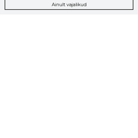
Ainult vajalikud
Storybook
Chrome laiendus
Storybooki laiendus ütleb Sulle, mis firma
veebilehel Sa parajasti viibid ja kui usaldusväärne
see firma täna on.
LAADI LAIENDUS ALLA