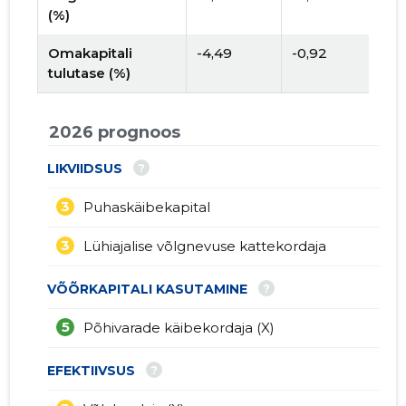
(%)
Omakapitali
-4,49
-0,92
tulutase (%)
2026 prognoos
?
LIKVIIDSUS
3
Puhaskäibekapital
3
Lühiajalise võlgnevuse kattekordaja
?
VÕÕRKAPITALI KASUTAMINE
5
Põhivarade käibekordaja (X)
?
EFEKTIIVSUS