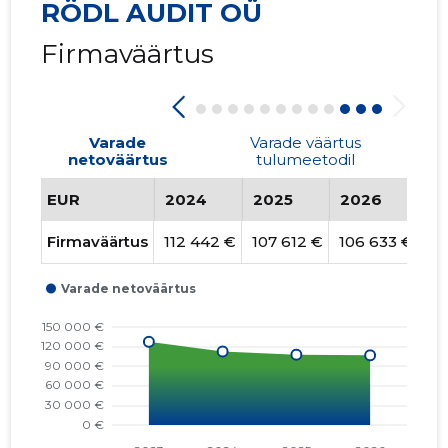
RÖDL AUDIT OÜ
Firmaväärtus
Varade
Varade väärtus
netoväärtus
tulumeetodil
EUR
2024
2025
2026
T
Firmaväärtus
112 442 €
107 612 €
106 633 €