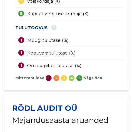
3
Võlakordaja (X)
5
Kapitaliseerituse kordaja (X)
?
TULUTOOVUS
1
Müügi tulutase (%)
1
Koguvara tulutase (%)
1
Omakapitali tulutase (%)
Mitterahuldav
1
2
3
4
5
Väga hea
RÖDL AUDIT OÜ
Majandusaasta aruanded