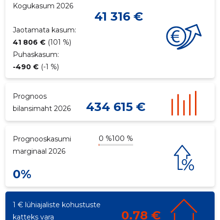
Kogukasum 2026
41 316 €
p
Jaotamata kasum:
41 806 €
(101 %)
Puhaskasum:
-490 €
(-1 %)
Prognoos
434 615 €
bilansimaht 2026
0 %
100 %
Prognooskasumi
marginaal 2026
0%
1 € lühiajaliste kohustuste
0.78 €
katteks vara