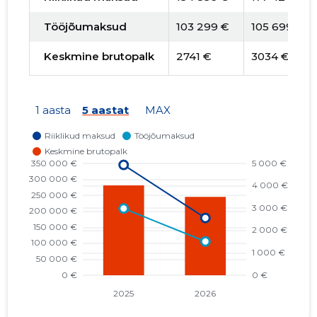
Tööjõumaksud
103 299 €
105 699 €
Keskmine brutopalk
2741 €
3034 €
1 aasta
5 aastat
MAX