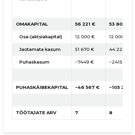
OMAKAPITAL
56 221 €
53 806 €
Osa-(aktsiakapital)
12 000 €
12 000 €
Jaotamata kasum
51 670 €
44 221 €
Puhaskasum
−7449 €
−2415 €
PUHASKÄIBEKAPITAL
−46 567 €
−105 286 
TÖÖTAJATE ARV
7
8