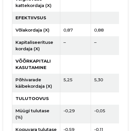
kattekordaja (X)
EFEKTIIVSUS
Võlakordaja (X)
0,87
0,88
Kapitaliseerituse
–
–
kordaja (X)
VÕÕRKAPITALI
KASUTAMINE
Põhivarade
5,25
5,30
käibekordaja (X)
TULUTOOVUS
Müügi tulutase
-0,29
-0,05
(%)
Koguvara tulutase
-0,59
-0,11