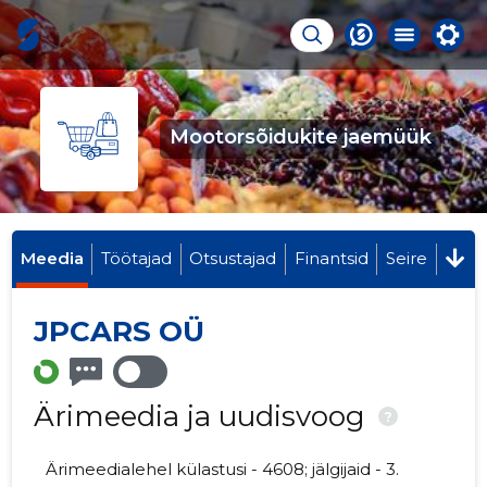
Mootorsõidukite jaemüük
Meedia
Töötajad
Otsustajad
Finantsid
Seire
JPCARS OÜ
Ärimeedia ja uudisvoog
?
Ärimeedialehel külastusi - 4608; jälgijaid - 3.