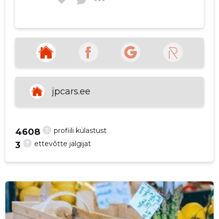
Mikk Merimaa
3 aastat tagasi
(VarienSdw)
Reageerivad kiiresti ja kõik sujus
hästi
Allikas:google.com
jpcars.ee
Heigo Varik
3 aastat tagasi
?
profiili külastust
4608
?
ettevõtte jälgijat
3
Allikas:google.com
VAATA ROHKEM