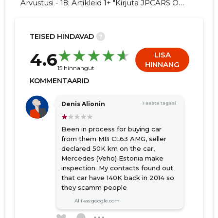
Arvustusi - 18; Artikleid 1+ "Kirjuta JPCARS OÜ
kohta arvamuslugu!"
TEISED HINDAVAD
?
24
4.6
LISA
HINNANG
15 hinnangut
KOMMENTAARID
Denis Alionin
1 aasta tagasi
Been in process for buying car
from them MB CL63 AMG, seller
declared 50K km on the car,
Mercedes (Veho) Estonia make
inspection. My contacts found out
that car have 140K back in 2014 so
they scamm people
Allikas:google.com