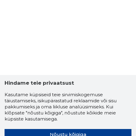
Hindame teie privaatsust
Kasutame küpsiseid teie sirvimiskogemuse
täiustamiseks, isikupärastatud reklaamide või sisu
pakkumiseks ja oma liikluse analüüsimiseks. Kui
klõpsate "nõustu kõigiga", nõustute kõikide meie
küpsiste kasutamisega.
Nõustu kõigiga