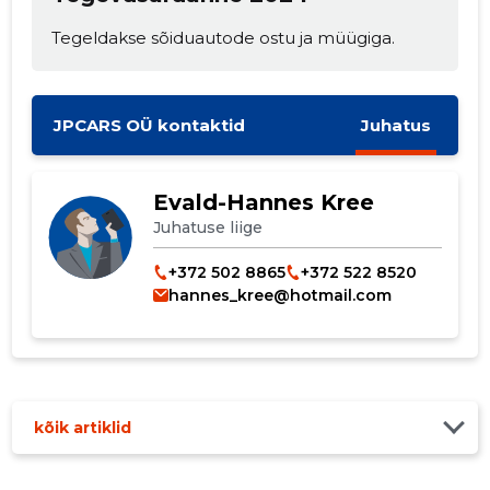
Tegeldakse sõiduautode ostu ja müügiga.
JPCARS OÜ kontaktid
Juhatus
Muuda pildi
kirjeldust
Evald-Hannes Kree
Juhatuse liige
+372 502 8865
+372 522 8520
hannes_kree@hotmail.com
kõik artiklid
MUUDA