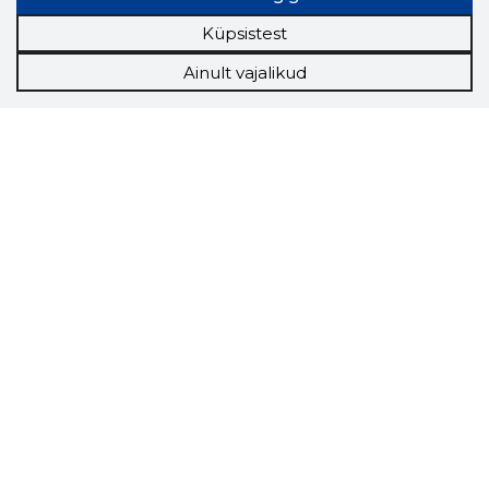
Küpsistest
Ainult vajalikud
Storybook
Chrome laiendus
Storybooki laiendus ütleb Sulle, mis firma
veebilehel Sa parajasti viibid ja kui usaldusväärne
see firma täna on.
LAADI LAIENDUS ALLA