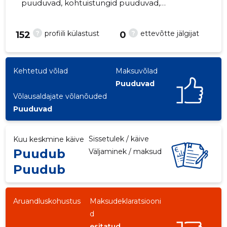
puuduvad, kohtuistungid puuduvad,
majandusaasta aruanded esitatud. Peamine
vastutav kõneisik, ,
?
?
profiili külastust
ettevõtte jälgijat
152
0
Kehtetud võlad
Maksuvõlad
Puuduvad
Võlausaldajate võlanõuded
Puuduvad
Sissetulek / käive
Kuu keskmine käive
Puudub
Väljaminek / maksud
Puudub
Aruandluskohustus
Maksudeklaratsiooni
d
esitatud