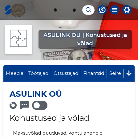
ASULINK OÜ | Kohustused ja
võlad
Meedia
Töötajad
Otsustajad
Finantsid
Seire
ASULINK OÜ
Kohustused ja võlad
Maksuvõlad puuduvad, kohtulahendid