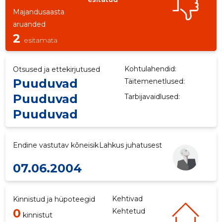
Majandusaasta
ku
aruanded
2
esitamata
Kohtulahendid:
Otsused ja ettekirjutused
Puuduvad
Täitemenetlused:
Puuduvad
Tarbijavaidlused:
Puuduvad
Endine vastutav kõneisik
Lahkus juhatusest
07.06.2004
Kehtivad
Kinnistud ja hüpoteegid
0
Kehtetud
kinnistut