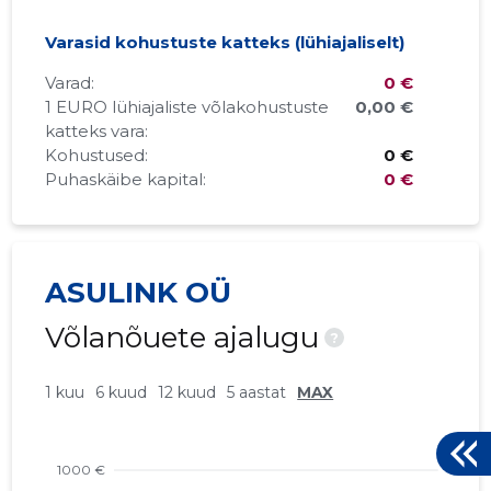
Varasid kohustuste katteks (lühiajaliselt)
Varad:
0 €
1 EURO lühiajaliste võlakohustuste
0,00 €
katteks vara:
Kohustused:
0 €
Puhaskäibe kapital:
0 €
ASULINK OÜ
Võlanõuete ajalugu
?
1 kuu
6 kuud
12 kuud
5 aastat
MAX