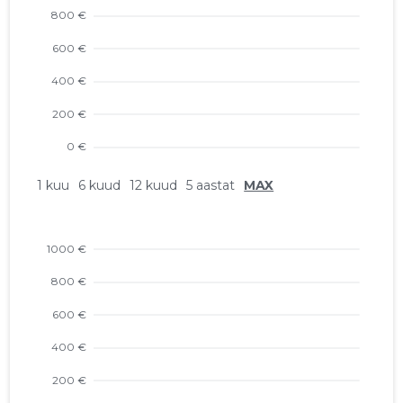
1 kuu
6 kuud
12 kuud
5 aastat
MAX