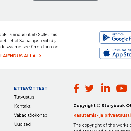
oki laiendus ütleb Sulle, mis
eebilehel Sa parajasti viibid ja
ldusväärne see firma täna on.
 LAIENDUS ALLA
ETTEVÕTTEST
Tutvustus
Copyright © Storybook O
Kontakt
Vabad töökohad
Kasutamis-
ja
privaatsus
Uudised
The copyright of the works p