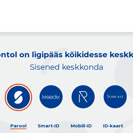
ntol on ligipääs kõikidesse kes
Sisened keskkonda
Parool
Smart-ID
Mobiil-ID
ID-kaart