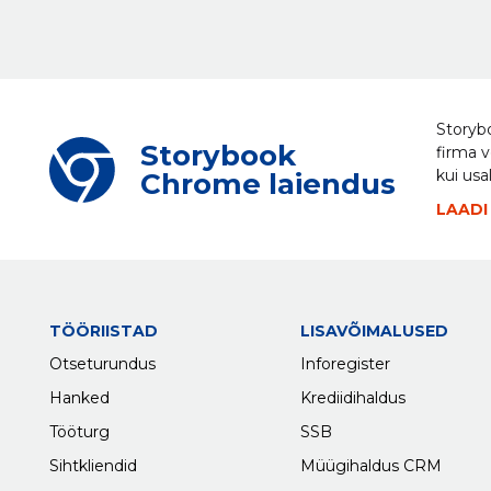
Storybo
Storybook
firma v
kui usa
Chrome laiendus
LAADI
TÖÖRIISTAD
LISAVÕIMALUSED
Otseturundus
Inforegister
Hanked
Krediidihaldus
Tööturg
SSB
Sihtkliendid
Müügihaldus CRM