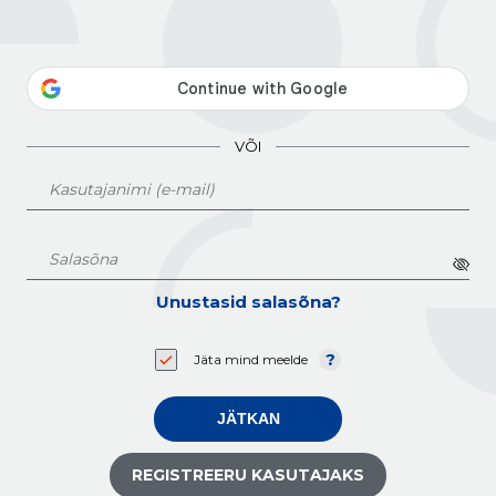
VÕI
Unustasid salasõna?
Jäta mind meelde
JÄTKAN
REGISTREERU KASUTAJAKS