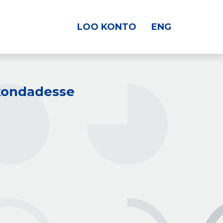
LOO KONTO
ENG
kkondadesse