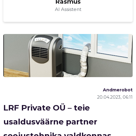
Rasmus
AI Assistent
Andmerobot
20.04.2023, 06:11
Muuda pildi
LRF Private OÜ – teie
kirjeldust
usaldusväärne partner
soojustehnika valdkonnas