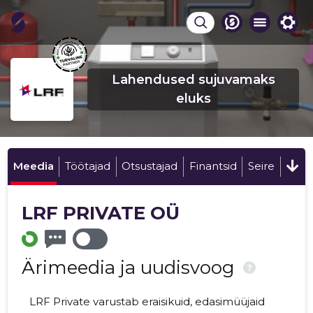
Lahendused sujuvamaks
eluks
Meedia
Töötajad
Otsustajad
Finantsid
Seire
LRF PRIVATE OÜ
Ärimeedia ja uudisvoog
?
LRF Private varustab eraisikuid, edasimüüjaid