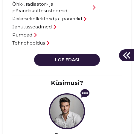
Õhk-, radiaatori- ja
põrandaküttesüsteemid
Päikesekollektorid ja -paneelid
Jahutusseadmed
Pumbad
Tehnohooldus
LOE EDASI
Küsimusi?