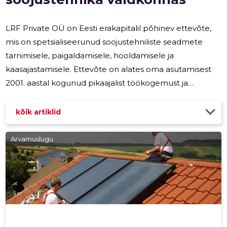
LRF Private OÜ on Eesti erakapitalil põhinev ettevõte,
mis on spetsialiseerunud soojustehniliste seadmete
tarnimisele, paigaldamisele, hooldamisele ja
kaasajastamisele. Ettevõte on alates oma asutamisest
MUUDA
2001. aastal kogunud pikaajalist töökogemust ja
teadmisi, pakkudes professionaalset ja kvaliteetset
teenust erinevatele klientidele. LRF Private müüb
kõik artiklid
tuntud kaubamärkidega tootjate kütte-, ventilatsiooni-,
auru- ja jahutusseadmeid ning teostab KVVK-osade
Arvamuslugu
projekteerimist. Ettevõte pakub erinevate kütuste jaoks
sobivaid veeküttekatlaid, õhkkütteseadmeid,
soojuspumpasid, päikesekollektoreid ja