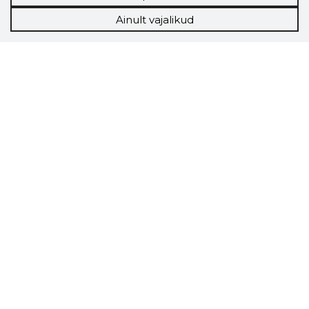
Ainult vajalikud
Storybook
Chrome laiendus
Storybooki laiendus ütleb Sulle, mis firma
veebilehel Sa parajasti viibid ja kui usaldusväärne
see firma täna on.
LAADI LAIENDUS ALLA