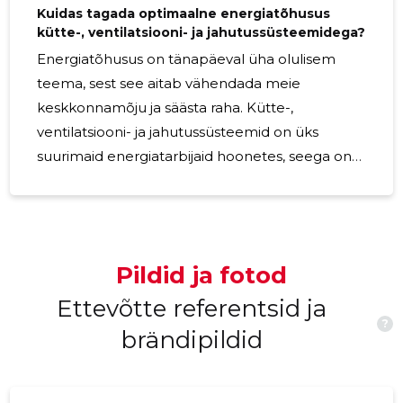
Kuidas tagada optimaalne energiatõhusus
kütte-, ventilatsiooni- ja jahutussüsteemidega?
Energiatõhusus on tänapäeval üha olulisem
teema, sest see aitab vähendada meie
keskkonnamõju ja säästa raha. Kütte-,
ventilatsiooni- ja jahutussüsteemid on üks
suurimaid energiatarbijaid hoonetes, seega on
oluline tagada nende süsteemide optimaalne
energiatõhusus. Esimene samm optimaalse
energiatõhususe tagamisel on süsteemi korralik
hooldamine ja regulaarne kontrollimine.
Pildid ja fotod
Õigeaegne hooldus tagab, et süsteem töötab
tõhusalt ja vähendab energiakadusid. Samuti
Ettevõtte referentsid ja
?
tuleb regulaarselt kontrollida ja vahetada
brändipildid
õhufiltrid, et tagada õhu kvaliteet ja vältida
süsteemi ülekoormamist. Järgmine samm on