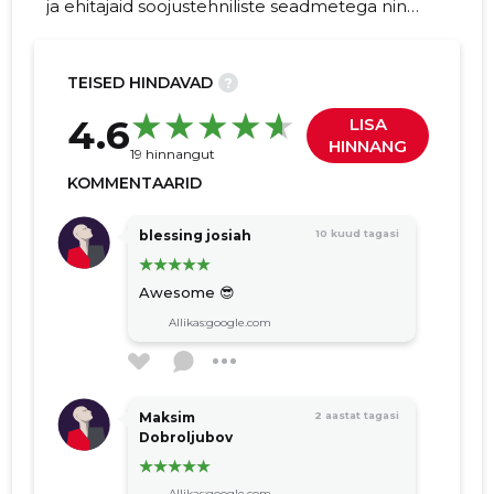
ja ehitajaid soojustehniliste seadmetega ning
pakub oma teadmisi ja kogemusi hoonete
kütte-, ventilatsiooni- ja jahutusseadmete
valikul, paigaldamisel, hooldusel ja
TEISED HINDAVAD
?
tehnosüsteemide kaasajastamisel.
35
4.6
LISA
HINNANG
19 hinnangut
KOMMENTAARID
blessing josiah
10 kuud tagasi
Awesome 😎
Allikas:google.com
Maksim
2 aastat tagasi
Dobroljubov
Allikas:google.com