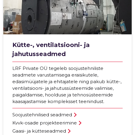
Kütte-, ventilatsiooni- ja
jahutusseadmed
LRF Private OÜ tegeleb soojustehniliste
seadmete varustamisega eraisikutele,
edasimüüjatele ja ehitajatele ning pakub kütte-,
ventilatsiooni- ja jahutussüsteemide valimise,
paigaldamise, hoolduse ja tehnosüsteemide
kaasajastamise kompleksset teenindust.
Soojustehnilised seadmed
Kvvk-osade projekteerimine
Gaasi- ja kütteseadmed