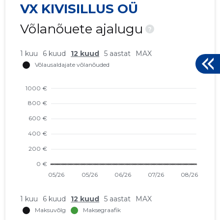
VX KIVISILLUS OÜ
Võlanõuete ajalugu
?
1 kuu
6 kuud
12 kuud
5 aastat
MAX
1 kuu
6 kuud
12 kuud
5 aastat
MAX