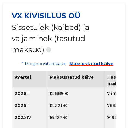
VX KIVISILLUS OÜ
Sissetulek (käibed) ja
väljaminek (tasutud
maksud)
?
* Prognoositud käive
Maksustatud käive
Kvartal
Maksustatud käive
Tasutud 
maksud
2026 II
12 889 €
7447 €
2026 I
12 321 €
7685 €
2025 IV
16 127 €
9193 €