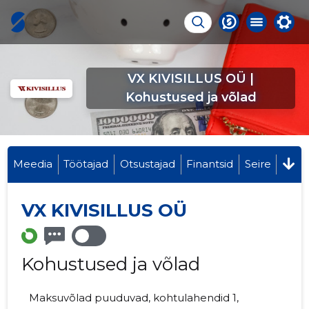
VX KIVISILLUS OÜ |
Kohustused ja võlad
Meedia
Töötajad
Otsustajad
Finantsid
Seire
VX KIVISILLUS OÜ
Kohustused ja võlad
Maksuvõlad puuduvad, kohtulahendid 1,