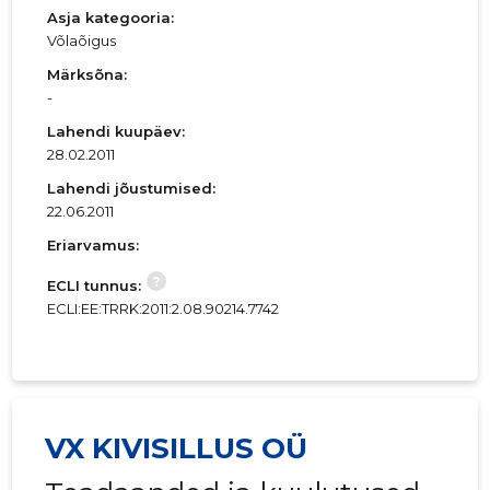
Asja kategooria:
Võlaõigus
Märksõna:
-
Lahendi kuupäev:
28.02.2011
Lahendi jõustumised:
22.06.2011
Eriarvamus:
?
ECLI tunnus:
ECLI:EE:TRRK:2011:2.08.90214.7742
VX KIVISILLUS OÜ