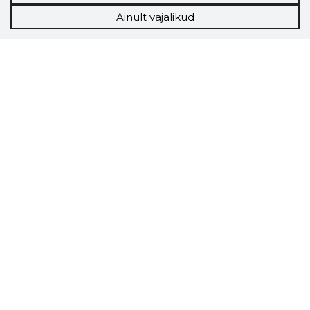
Ainult vajalikud
Storybook
Chrome laiendus
Storybooki laiendus ütleb Sulle, mis firma
veebilehel Sa parajasti viibid ja kui usaldusväärne
see firma täna on.
LAADI LAIENDUS ALLA