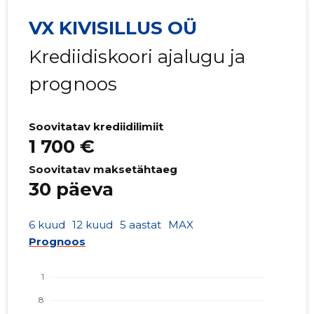
VX KIVISILLUS OÜ
Krediidiskoori ajalugu ja
prognoos
Soovitatav krediidilimiit
1 700 €
Soovitatav maksetähtaeg
30 päeva
6 kuud
12 kuud
5 aastat
MAX
Prognoos