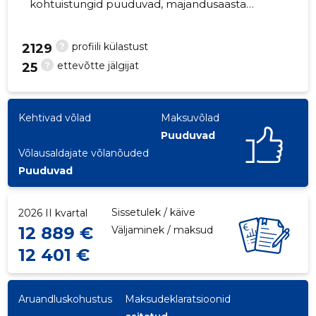
kohtuistungid puuduvad, majandusaasta
aruanded esitatud. Peamine vastutav
kõneisik, veiko@kivisillus.ee, +372 3223544
?
profiili külastust
2129
?
ettevõtte jälgijat
25
7
Kehtivad võlad
Maksuvõlad
Puuduvad
Võlausaldajate võlanõuded
Puuduvad
Sissetulek / käive
2026 II kvartal
12 889 €
Väljaminek / maksud
12 401 €
Aruandluskohustus
Maksudeklaratsioonid