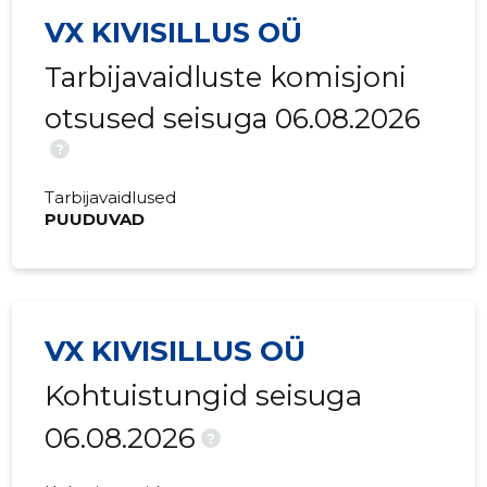
2017 III
69 735 €
4682 €
VX KIVISILLUS OÜ
2017 II
67 722 €
4194 €
Tarbijavaidluste komisjoni
2017 I
74 482 €
6412 €
otsused seisuga 06.08.2026
2016 IV
-
7835 €
?
2016 III
-
10 785 €
Tarbijavaidlused
PUUDUVAD
2016 II
-
6430 €
2016 I
-
2121 €
2015 IV
-
2749 €
VX KIVISILLUS OÜ
2015 III
-
1053 €
Kohtuistungid seisuga
2015 II
-
-
06.08.2026
?
2015 I
-
-