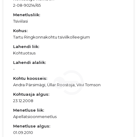
2-08-90214/65
Menetlusliik:
Tsiviilasi
Kohus:
Tartu Ringkonnakohtu tsiviilkolleegium
Lahendi liik:
Kohtuotsus
Lahendi alaliik:
-
Kohtu koosseis:
Andra Pärsimägi, Üllar Roostoja, Viivi Tomson
Kohtuasja algus:
23.12.2008
Menetluse liik:
Apellatsioonmenetlus
Menetluse algus:
01.09.2010