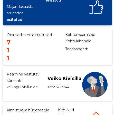
esitatud
Majandusaasta
p
aruanded
esitatud
Kohtumäärused:
Otsused ja ettekirjutused
7
Kohtulahendid:
1
Teadaanded:
1
Peamine vastutav
Veiko Kivisilla
kõneisik
veiko@kivisillus.ee
+372 3223544
Kehtivad
Kinnistud ja hüpoteegid