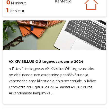
0
Kehtetud
kinnistut
1
kinnistut
VX KIVISILLUS OÜ tegevusaruanne 2024
n Ettevõtte tegevus VX Kivisillus OÜ tegevusalaks
on ehitusteenuste osutamine peatöövõtuna ja
vahendada oma klientidele ehitusmaterjale. n Käive
Ettevõtte müügitulu oli 2024. aastal 49 262 eurot.
Aruandeaasta kahjumiks ...