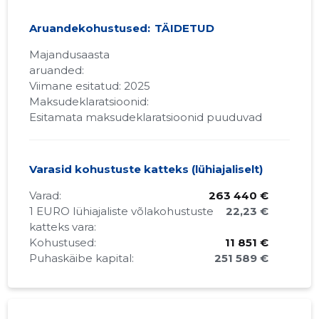
Aruandekohustused:
TÄIDETUD
Majandusaasta
aruanded:
Viimane esitatud: 2025
Maksudeklaratsioonid:
Esitamata maksudeklaratsioonid puuduvad
Varasid kohustuste katteks (lühiajaliselt)
Varad:
263 440 €
1 EURO lühiajaliste võlakohustuste
22,23 €
katteks vara:
Kohustused:
11 851 €
Puhaskäibe kapital:
251 589 €