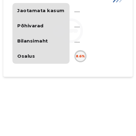
Jaotamata kasum
......
Põhivarad
......
Bilansimaht
......
Osalus
8.6%