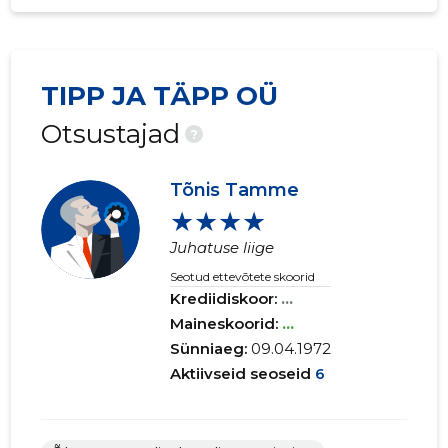
TIPP JA TÄPP OÜ
Otsustajad
?
Tõnis Tamme
★★★★
Juhatuse liige
Seotud ettevõtete skoorid
Krediidiskoor:
...
Maineskoorid:
...
Sünniaeg:
09.04.1972
Aktiivseid seoseid
6