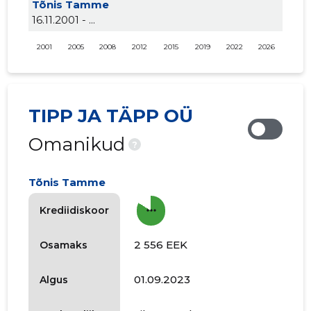
Tõnis Tamme
16.11.2001 - ...
2001
2005
2008
2012
2015
2019
2022
2026
TIPP JA TÄPP OÜ
Omanikud
?
Tõnis Tamme
more_horiz
Krediidiskoor
2 556 EEK
Osamaks
01.09.2023
Algus