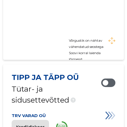
Võrgustik on nähtav
vähendatud seostega
Soovi korral laienda
lõimesid
TIPP JA TÄPP OÜ
Tütar- ja
sidusettevõtted
?
TRV VARAD OÜ
Krediidiskoor
0.01