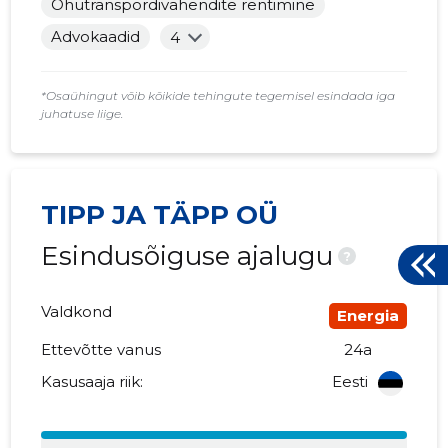
Õhutranspordivahendite rentimine
Advokaadid
4
*Osaühingut võib kõikide tehingute tegemisel esindada iga
juhatuse liige.
TIPP JA TÄPP OÜ
Esindusõiguse ajalugu
?
Valdkond
Energia
Ettevõtte vanus
24a
Kasusaaja riik:
Eesti