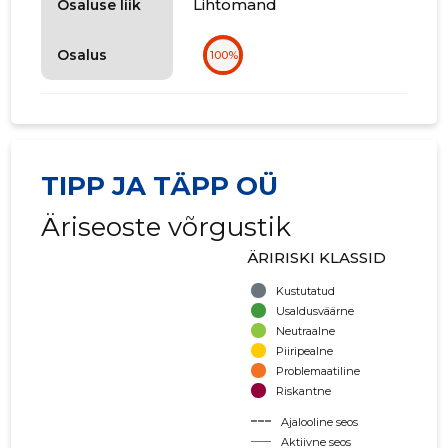
Lihtomand
Osaluse liik
Osalus
100%
TIPP JA TÄPP OÜ
Äriseoste võrgustik
ÄRIRISKI KLASSID
Kustutatud
Usaldusväärne
Neutraalne
Piiripealne
Problemaatiline
Riskantne
Ajalooline seos
Aktiivne seos