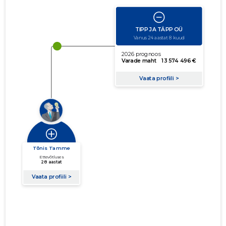
käibe suurus
võla suurus
Seoste laiendamine