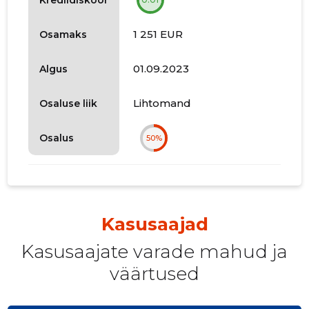
1 251 EUR
Osamaks
01.09.2023
Algus
Lihtomand
Osaluse liik
Osalus
50%
Kasusaajad
Kasusaajate varade mahud ja
väärtused