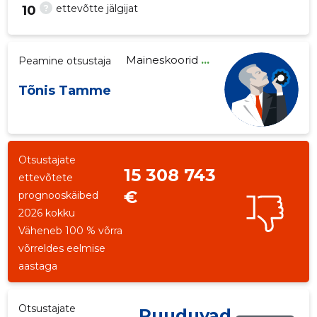
?
ettevõtte jälgijat
10
Maineskoorid
...
Peamine otsustaja
46
Tõnis Tamme
Otsustajate
15 308 743
ettevõtete
€
prognooskäibed
2026 kokku
Väheneb 100 % võrra
võrreldes eelmise
aastaga
Otsustajate
Puuduvad