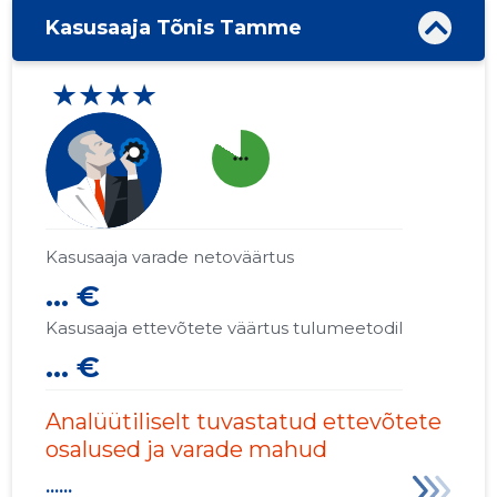
Kasusaaja Tõnis Tamme
★★★★
more_horiz
Kasusaaja varade netoväärtus
... €
Kasusaaja ettevõtete väärtus tulumeetodil
... €
Analüütiliselt tuvastatud ettevõtete
osalused ja varade mahud
......