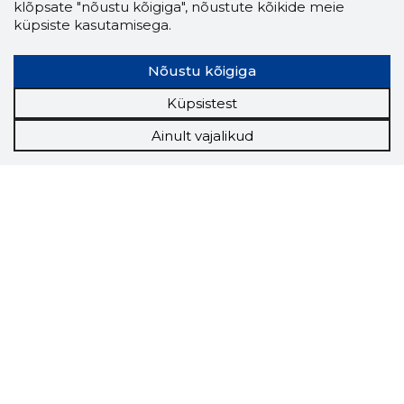
klõpsate "nõustu kõigiga", nõustute kõikide meie
küpsiste kasutamisega.
Nõustu kõigiga
Küpsistest
Ainult vajalikud
Storybook