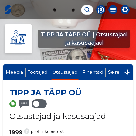
TIPP JA TÄPP OÜ | Otsustajad
ja kasusaajad
Meedia
Töötajad
Otsustajad
Finantsid
Seire
TIPP JA TÄPP OÜ
Otsustajad ja kasusaajad
?
profiili külastust
1999