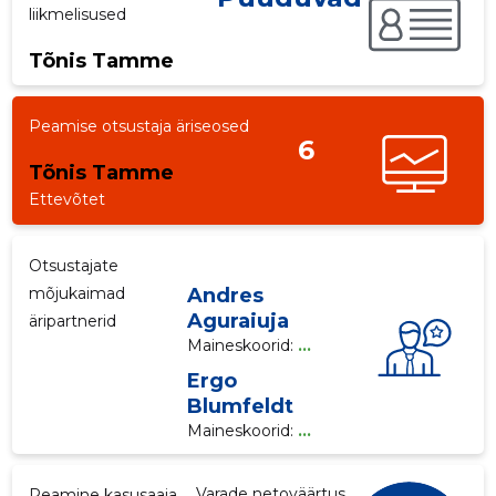
liikmelisused
p
Tõnis Tamme
Peamise otsustaja äriseosed
6
Tõnis Tamme
Ettevõtet
Otsustajate
mõjukaimad
Andres
Aguraiuja
äripartnerid
Maineskoorid:
...
Ergo
Blumfeldt
Maineskoorid:
...
Varade netoväärtus
Peamine kasusaaja