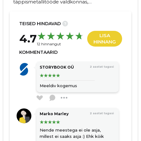
täppismetallitööde valdkonnas,
spetsialiseerudes hüdrauliliste silindrite
remondile ja kohandatud valmistamisele.
TEISED HINDAVAD
?
27
4.7
LISA
HINNANG
12 hinnangut
KOMMENTAARID
STORYBOOK OÜ
2 aastat tagasi
Meeldiv kogemus
Marko Marley
2 aastat tagasi
Nende meestega ei ole asja,
millest ei saaks asja :) Ehk köik