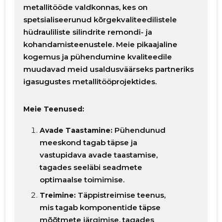
metallitööde valdkonnas, kes on
spetsialiseerunud kõrgekvaliteedilistele
hüdrauliliste silindrite remondi- ja
kohandamisteenustele. Meie pikaajaline
kogemus ja pühendumine kvaliteedile
muudavad meid usaldusväärseks partneriks
igasugustes metallitööprojektides.
Meie Teenused:
Pühendunud
Avade Taastamine:
meeskond tagab täpse ja
vastupidava avade taastamise,
tagades seeläbi seadmete
Muuda pildi
optimaalse toimimise.
kirjeldust
Täppistreimise teenus,
Treimine:
mis tagab komponentide täpse
mõõtmete järgimise, tagades