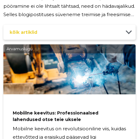
pööramine ei ole lihtsalt tähtsad, need on hädavajalikud.
Selles blogipostituses süveneme treimise ja freesimise
keerukustesse, mis on täpsmetallitöö nurgakivitehnikad
ja hädavajalikud kvaliteetsete, vastupidavate
kõik artiklid
komponentide loomiseks tööstus-, ehitus- ja
põllumajandusrakendustes. Treimise tähtsus metallitöös
Arvamuslugu
Treimine on töötlemisprotsess, kus lõikeriist, tavaliselt
treipink, eemaldab materjali pöörlevast töödetailist, et
kujundada see soovitud
Mobiilne keevitus: Professionaalsed
lahendused otse teie uksele
Mobiilne keevitus on revolutsiooniline viis, kuidas
ettevõtted ja eraisikud pääsevad ligi