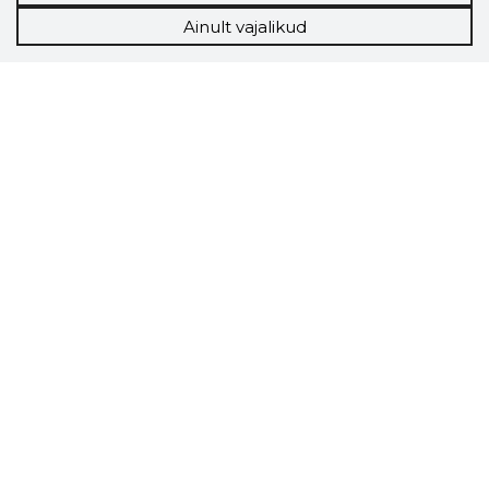
Ainult vajalikud
Storybook
Chrome laiendus
Storybooki laiendus ütleb Sulle, mis firma
veebilehel Sa parajasti viibid ja kui usaldusväärne
see firma täna on.
LAADI LAIENDUS ALLA