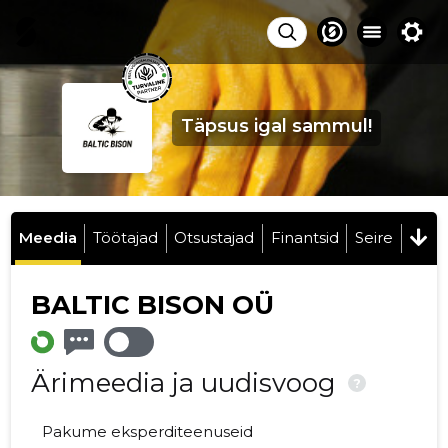
Täpsus igal sammul!
Meedia
Töötajad
Otsustajad
Finantsid
Seire
BALTIC BISON OÜ
Ärimeedia ja uudisvoog
?
Pakume eksperditeenuseid