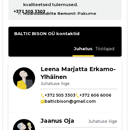
kvaliteetsed tulemused.
+372 505 3303
Pakume
Hüdrosilindrite Remont:
kõrgtasemel hüdrosilindrite
remonditeenust, taastades nende
BALTIC BISON OÜ kontaktid
tõhususe ja pikendades nende
eluiga.
Juhatus
Töötajad
Hüdrosilindrite Valmistamine:
Teostame hüdrosilindrite
kohandatud valmistamist vastavalt
Leena Marjatta Erkamo-
teie konkreetsetele nõudmistele ja
Ylhäinen
spetsifikatsioonidele.
Juhatuse liige
Meie täpne
Freesimine:
+372 505 3303
+372 606 6006
freesimisteenus tagab
balticbison@gmail.com
komponentide täpse kuju ja
suuruse, vastates ka kõige
nõudlikumatele standarditele.
Jaanus Oja
Juhatuse liige