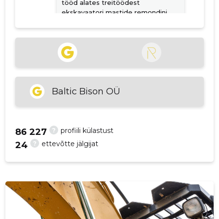
tööd alates treitöödest
ekskavaatori mastide remondini.
p
Allikas:google.com
Rein Saaron
4 aastat tagasi
Baltic Bison OÜ
Allikas:google.com
?
profiili külastust
86 227
VAATA ROHKEM
?
ettevõtte jälgijat
24