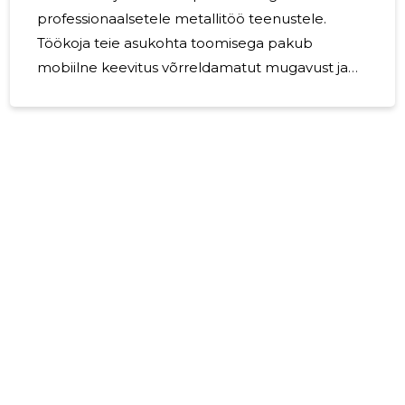
professionaalsetele metallitöö teenustele.
Töökoja teie asukohta toomisega pakub
mobiilne keevitus võrreldamatut mugavust ja
tõhusust. Mobiilse keevitusteenuse eelised
Mobiilne keevitus kõrvaldab vajaduse
transportida materjale kaugesse töökotta,
säästes aega ja logistikakulusid. Keevitajad
saavad kohapeal teostada kohandatud
valmistamist ja parandusi, tagades, et
lahendused vastavad iga projekti ainulaadsetele
vajadustele. Kohapealsete probleemide kohest
lahendamist pakkudes aitab mobiilne keevitus