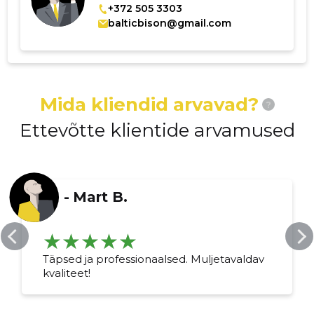
+372 505 3303
balticbison@gmail.com
Mida kliendid arvavad?
?
Ettevõtte klientide arvamused
-
Mart B.
Täpsed ja professionaalsed. Muljetavaldav
kvaliteet!