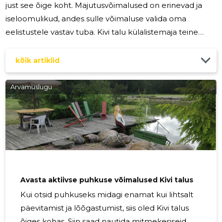
just see õige koht. Majutusvõimalused on erinevad ja
iseloomulikud, andes sulle võimaluse valida oma
eelistustele vastav tuba. Kivi talu külalistemaja teine
korrus pakub kolme erinevat tuba, mida nimetatakse
vastavalt nende värvitoonidele. Esimene tuba on
kõik artiklid
\"Roheline tuba\" koos kolme magamiskohaga, teine on
\"Kollane tuba\" kahe voodiga ning kolmas \"Lilla tuba\",
Arvamuslugu
kus on lausa kuus magamiskohta. Kuigi tegemist on
turismitaluga, kus väärtustatakse maalähedust, on siin
kõik, mida
Avasta aktiivse puhkuse võimalused Kivi talus
Kui otsid puhkuseks midagi enamat kui lihtsalt
päevitamist ja lõõgastumist, siis oled Kivi talus
õiges kohas. Siin saad nautida mitmekesiseid