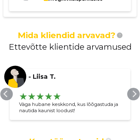
Muuda pildi
kirjeldust
Mida kliendid arvavad?
?
Ettevõtte klientide arvamused
-
Liisa T.
MUUDA
Väga hubane keskkond, kus lõõgastuda ja
nautida kaunist loodust!