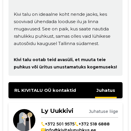
Kivi talu on ideaalne koht nende jaoks, kes
soovivad ühendada looduse ilu ja linna
mugavused. See on paik, kus saate nautida
rahulikku puhkust, samas olles vaid lühikese
autosõidu kaugusel Tallinna südamest.
Kivi talu ootab teid avasüli, et muuta teie
puhkus või üritus unustamatuks kogemuseks!
RL KIVITALU OÜ kontaktid
Juhatus
Ly Uukkivi
Juhatuse liige
+372 501 9575
+372 518 6888
info@kivitalupuhkus.ee