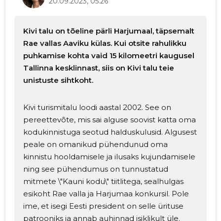
20.09.2023, 05.26
Kivi talu on tõeline pärli Harjumaal, täpsemalt
Rae vallas Aaviku külas. Kui otsite rahulikku
puhkamise kohta vaid 15 kilomeetri kaugusel
Tallinna kesklinnast, siis on Kivi talu teie
unistuste sihtkoht.
Kivi turismitalu loodi aastal 2002. See on
pereettevõte, mis sai alguse soovist katta oma
kodukinnistuga seotud halduskulusid. Algusest
peale on omanikud pühendunud oma
kinnistu hooldamisele ja ilusaks kujundamisele
ning see pühendumus on tunnustatud
mitmete \"Kauni kodu\" tiitlitega, sealhulgas
esikoht Rae valla ja Harjumaa konkursil. Pole
ime, et isegi Eesti president on selle ürituse
patrooniks ja annab auhinnad isiklikult üle.