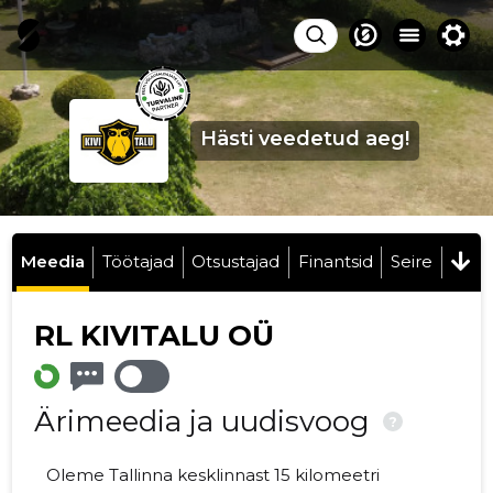
Hästi veedetud aeg!
Meedia
Töötajad
Otsustajad
Finantsid
Seire
RL KIVITALU OÜ
Ärimeedia ja uudisvoog
?
Oleme Tallinna kesklinnast 15 kilomeetri