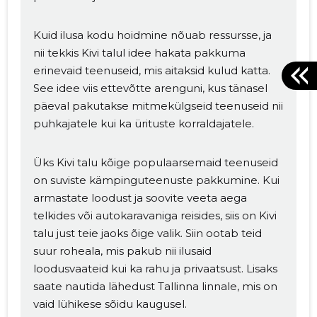
Kuid ilusa kodu hoidmine nõuab ressursse, ja
nii tekkis Kivi talul idee hakata pakkuma
erinevaid teenuseid, mis aitaksid kulud katta.
See idee viis ettevõtte arenguni, kus tänasel
päeval pakutakse mitmekülgseid teenuseid nii
puhkajatele kui ka ürituste korraldajatele.
Üks Kivi talu kõige populaarsemaid teenuseid
on suviste kämpinguteenuste pakkumine. Kui
armastate loodust ja soovite veeta aega
telkides või autokaravaniga reisides, siis on Kivi
talu just teie jaoks õige valik. Siin ootab teid
suur roheala, mis pakub nii ilusaid
loodusvaateid kui ka rahu ja privaatsust. Lisaks
saate nautida lähedust Tallinna linnale, mis on
vaid lühikese sõidu kaugusel.