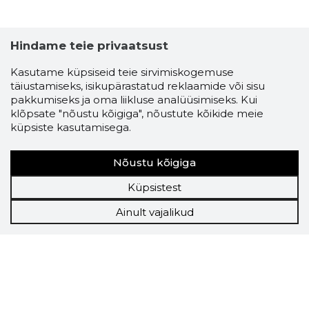
Hindame teie privaatsust
Kasutame küpsiseid teie sirvimiskogemuse
täiustamiseks, isikupärastatud reklaamide või sisu
pakkumiseks ja oma liikluse analüüsimiseks. Kui
klõpsate "nõustu kõigiga", nõustute kõikide meie
küpsiste kasutamisega.
Nõustu kõigiga
Küpsistest
Ainult vajalikud