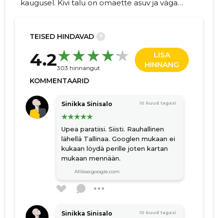
kaugusel. Kivi talu on omaette asuv ja väga
rahulik paik, kus on võimalik aktiivselt puhata.
Lisaks pakume mitmesuguseid
majutusvõimalusi.
TEISED HINDAVAD
?
16
4.2
LISA
HINNANG
303 hinnangut
KOMMENTAARID
Sinikka Sinisalo
10 kuud tagasi
Upea paratiisi. Siisti. Rauhallinen
lähellä Tallinaa. Googlen mukaan ei
kukaan löydä perille joten kartan
mukaan mennään.
Allikas:google.com
Sinikka Sinisalo
10 kuud tagasi