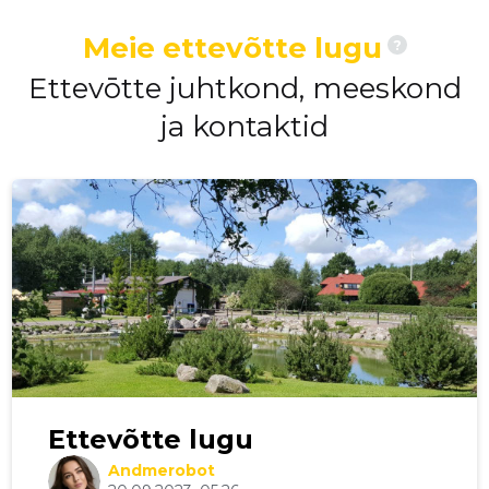
Meie ettevõtte lugu
?
Ettevōtte juhtkond, meeskond
ja kontaktid
Ettevõtte lugu
Andmerobot