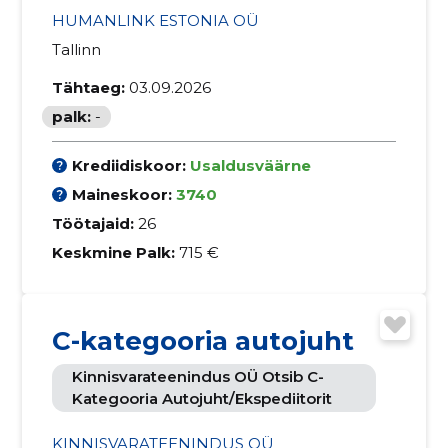
HUMANLINK ESTONIA OÜ
Tallinn
Tähtaeg:
03.09.2026
palk:
-
Krediidiskoor:
Usaldusväärne
Maineskoor:
3740
Töötajaid:
26
Keskmine Palk:
715 €
C-kategooria autojuht
Kinnisvarateenindus OÜ Otsib C-
Kategooria Autojuht/ekspediitorit
KINNISVARATEENINDUS OÜ