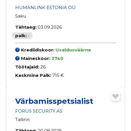
HUMANLINK ESTONIA OÜ
Saku
Tähtaeg:
03.09.2026
palk:
-
Krediidiskoor:
Usaldusväärne
Maineskoor:
3740
Töötajaid:
26
Keskmine Palk:
715 €
Värbamisspetsialist
FORUS SECURITY AS
Tallinn
Tähtaeg:
20.08.2026