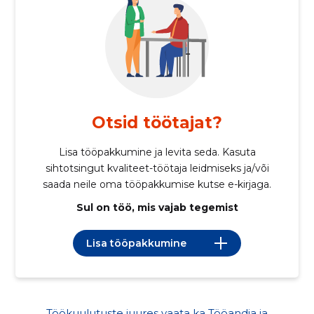
Otsid töötajat?
Lisa tööpakkumine ja levita seda. Kasuta
sihtotsingut kvaliteet-töötaja leidmiseks ja/või
saada neile oma tööpakkumise kutse e-kirjaga.
Sul on töö, mis vajab tegemist
Lisa tööpakkumine
Töökuulutuste juures vaata ka Tööandja ja