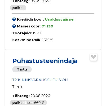
Tähtaeg:
05.09.2026
palk:
-
Krediidiskoor:
Usaldusväärne
Maineskoor:
71 130
Töötajaid:
1529
Keskmine Palk:
1315 €
Puhastusteenindaja
Tartu
TP KINNISVARAHOOLDUS OÜ
Tartu
Tähtaeg:
20.08.2026
palk:
alates 660 €