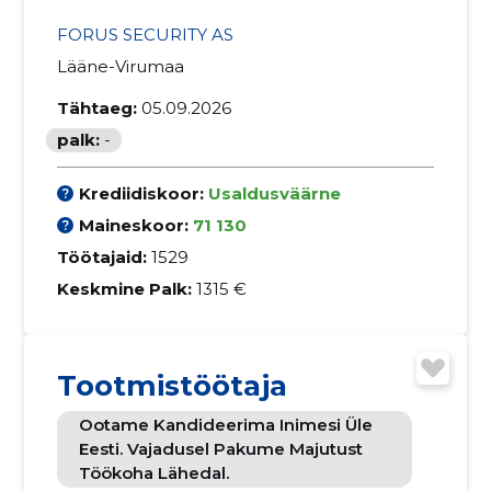
FORUS SECURITY AS
Lääne-Virumaa
Tähtaeg:
05.09.2026
palk:
-
Krediidiskoor:
Usaldusväärne
Maineskoor:
71 130
Töötajaid:
1529
Keskmine Palk:
1315 €
Tootmistöötaja
Ootame Kandideerima Inimesi Üle
Eesti. Vajadusel Pakume Majutust
Töökoha Lähedal.