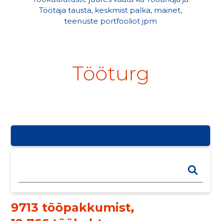
Töötaja tausta, keskmist palka, mainet,
teenuste portfooliot jpm
Tööturg
9713 tööpakkumist
,