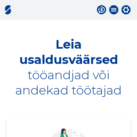
Leia
usaldusväärsed
tööandjad või
andekad töötajad