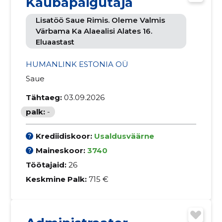
Kaubapaigutaja
Lisatöö Saue Rimis. Oleme Valmis
Värbama Ka Alaealisi Alates 16.
Eluaastast
HUMANLINK ESTONIA OÜ
Saue
Tähtaeg:
03.09.2026
palk:
-
Krediidiskoor:
Usaldusväärne
Maineskoor:
3740
Töötajaid:
26
Keskmine Palk:
715 €