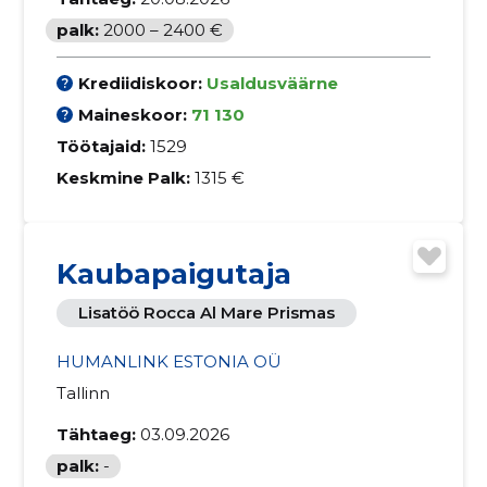
palk:
2000 – 2400 €
Krediidiskoor:
Usaldusväärne
Maineskoor:
71 130
Töötajaid:
1529
Keskmine Palk:
1315 €
Kaubapaigutaja
Lisatöö Rocca Al Mare Prismas
HUMANLINK ESTONIA OÜ
Tallinn
Tähtaeg:
03.09.2026
palk:
-