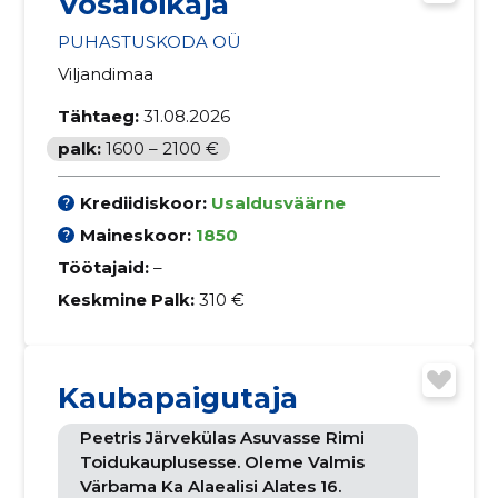
Võsalõikaja
PUHASTUSKODA OÜ
Viljandimaa
Tähtaeg:
31.08.2026
palk:
1600 – 2100 €
Krediidiskoor:
Usaldusväärne
Maineskoor:
1850
Töötajaid:
–
Keskmine Palk:
310 €
Kaubapaigutaja
Peetris Järvekülas Asuvasse Rimi
Toidukauplusesse. Oleme Valmis
Värbama Ka Alaealisi Alates 16.