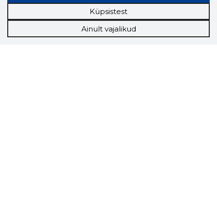
Küpsistest
Ainult vajalikud
Storybook
Chrome laiendus
Storybooki laiendus ütleb Sulle, mis firma
veebilehel Sa parajasti viibid ja kui usaldusväärne
see firma täna on.
LAADI LAIENDUS ALLA
Näed helistaja tausta!
Storybooki Äpp toob
Sinuni
OTSEKONTAKTID
400 000 Eesti
ettevõtte ja isikute kohta (juhid, ametnikud).