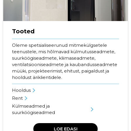
Tooted
Oleme spetsialiseerunud mitmekülgsetele
teenustele, mis hõlmavad külmutusseadmete,
suurköögiseadmete, kliimaseadmete,
ventilatsiooniseadmete ja kaubandusseadmete
müüki, projekteerimist, ehitust, paigaldust ja
hooldust äriklientidele.
Hooldus
Rent
Külmseadmed ja
suurköögiseadmed
LOE EDASI