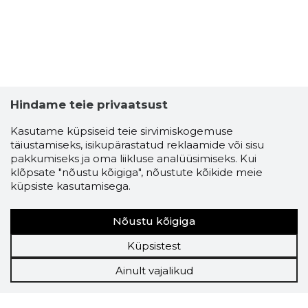
Hindame teie privaatsust
Kasutame küpsiseid teie sirvimiskogemuse
täiustamiseks, isikupärastatud reklaamide või sisu
pakkumiseks ja oma liikluse analüüsimiseks. Kui
klõpsate "nõustu kõigiga", nõustute kõikide meie
küpsiste kasutamisega.
Nõustu kõigiga
Küpsistest
Ainult vajalikud