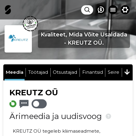
Kvaliteet, Mida Võite Usaldada
- KREUTZ OÜ.
Meedia
Töötajad
Otsustajad
Finantsid
Seire
KREUTZ OÜ
Ärimeedia ja uudisvoog
?
KREUTZ OÜ tegeleb kliimaseadmete,