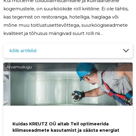
Kui mõtleme toiduvalmistamisele ja kulinaarsetele
kogemustele, on suurköökide roll kriitiline. Ei ole tähtis,
kas tegemist on restoraniga, hotelliga, haiglaga või
mõne muu toitlustusettevõttega, suurköögiseadmete
kvaliteet ja tõhusus mängivad suurt rolli nii
toiduvalmistamise kvaliteedis kui ka toitlustusettevõtte
terviklikus toimimises. KREUTZ OÜ on teie partner, kes
kõik artiklid
toob teie köögi tipptasemel seadmed, mis vastavad
kõrgeimatele standarditele. KREUTZ OÜ toob teie
Arvamuslugu
kööki suurköögiseadmeid, mis on kvaliteedi tippklassis.
Oleme pühendunud pakkuma oma klientidele
seadmeid, mis mitte ainult ei
Kuidas KREUTZ OÜ aitab Teil optimeerida
kliimaseadmete kasutamist ja säästa energiat