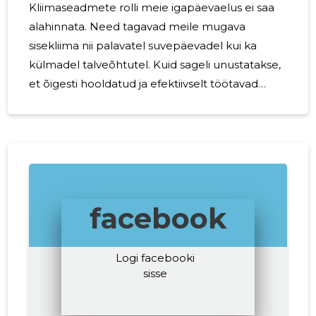
Kliimaseadmete rolli meie igapäevaelus ei saa
alahinnata. Need tagavad meile mugava
sisekliima nii palavatel suvepäevadel kui ka
külmadel talveõhtutel. Kuid sageli unustatakse,
et õigesti hooldatud ja efektiivselt töötavad
kliimaseadmed mitte ainult ei taga meie
mugavust, vaid aitavad ka säästa energiat ja
raha. Siinkohal tulebki appi KREUTZ OÜ, teie
usaldusväärne partner kliimaseadmete
valdkonnas. Kliimaseadmed on olulised mitmel
põhjusel. Need mitte ainult ei loo meeldivat
facebook
sisekliimat, vaid aitavad ka säilitada toodete
kvaliteeti ja seeläbi suurendada nende
säilivusaega. Lisaks aitavad
Logi facebooki
sisse