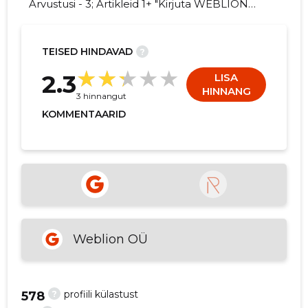
Arvustusi - 3; Artikleid 1+ "Kirjuta WEBLION
OÜ kohta arvamuslugu!"
TEISED HINDAVAD
?
8
2.3
LISA
HINNANG
3 hinnangut
KOMMENTAARID
Weblion OÜ
?
profiili külastust
578