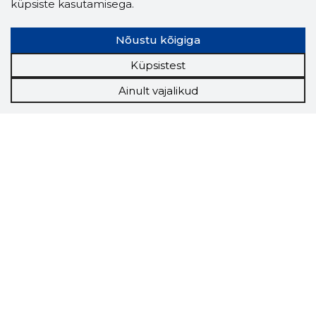
küpsiste kasutamisega.
Nõustu kõigiga
Küpsistest
Ainult vajalikud
Storybook
Chrome laiendus