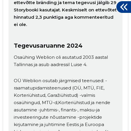
ettevõtte bränding ja tema tegevusi jälgib 29
Storybooki kasutajat. Keskmiselt on ettevõtet
hinnatud 2,3 punktiga aga kommenteeritud
ei ole.
Tegevusaruanne 2024
Osaühing Weblion oli asutatud 2003 aastal
Tallinnas ja asub aadressil Luise 4.
OÜ Weblion osutab järgmised teenused: -
raamatupidamisteenused (OÜ, MTÜ, FIE,
Korteriühistud, Garažiühistud) -valmis
osaühingud, MTÜ-d,Korteriühistud ja nende
asutamine -juhtimis-, finants-, maksu-ja
Muuda pildi
investeeringute nõustamine -projektide
kirjutamine ja juhtimine Eestis ja Euroopa
kirjeldust