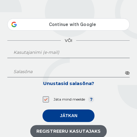
VÕI
Unustasid salasõna?
Jäta mind meelde
JÄTKAN
REGISTREERU KASUTAJAKS