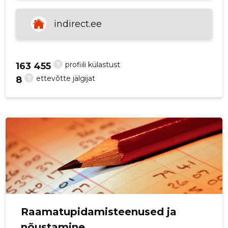
p
indirect.ee
?
profiili külastust
163 455
?
ettevõtte jälgijat
8
Raamatupidamisteenused ja
nõustamine