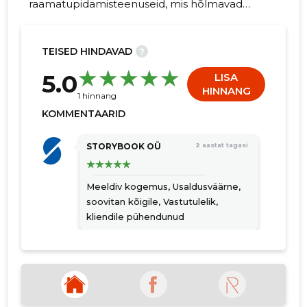
raamatupidamisteenuseid, mis hõlmavad
finantsanalüüsi, maksude optimeerimist ning
professionaalset nõustamist, aidates teil
keskenduda oma äri olulistele aspektidele.
TEISED HINDAVAD
?
32
5.0
LISA
HINNANG
1 hinnang
KOMMENTAARID
STORYBOOK OÜ
2 aastat tagasi
Meeldiv kogemus,
Usaldusväärne,
soovitan kõigile,
Vastutulelik,
kliendile pühendunud