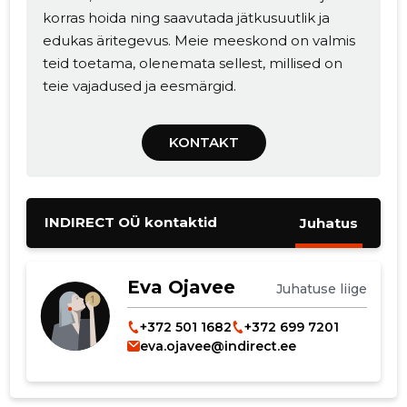
korras hoida ning saavutada jätkusuutlik ja
edukas äritegevus. Meie meeskond on valmis
teid toetama, olenemata sellest, millised on
teie vajadused ja eesmärgid.
MUUDA
KONTAKT
INDIRECT OÜ kontaktid
Juhatus
Eva Ojavee
Juhatuse liige
+372 501 1682
+372 699 7201
eva.ojavee@indirect.ee