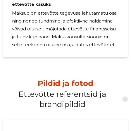
ettevõtte kasuks
Maksud on ettevõtte tegevuse lahutamatu osa
ning nende tundmine ja efektiivne haldamine
võivad oluliselt mõjutada ettevõtte finantsseisu
ja tulevikuplaane. Maksukonsultatsioonid on
selle teekonna oluline osa, aidates ettevõtetel
mõista keerulisi maksuseadusi, optimeerida
oma maksukohustusi ja kujundada strateegiaid,
mis suunavad äri edule. Selles artiklis uurime,
kuidas Indirect OÜ maksukonsultatsioonid ei
Pildid ja fotod
lihtsusta ainult maksude mõistmist, vaid võivad
muuta ka teie ettevõtte tulevikku.
Ettevõtte referentsid ja
?
Maksukeskkond on pidevas muutumises ning
brändipildid
uute seaduste ja määruste jälgimine võib olla
keeruline