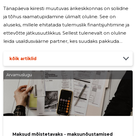
Tänapäeva kiiresti muutuvas ärikeskkonnas on soliidne
ja tõhus raamatupidamine ülimalt oluline. See on
aluseks, millele ehitatada tulemuslik finantsjuhtimine ja
ettevõtte jätkusuutlikkus. Sellest tulenevalt on oluline
leida usaldusväärne partner, kes suudaks pakkuda
mitmekülgseid raamatupidamisteenuseid ning tuge
finantsvaldkonnas. Indirect OÜ on just see partner, keda
kõik artiklid
vajate oma ettevõtte edukuse kindlustamiseks Indirect
OÜ põhiteenused hõlmavad kogu raamatupidamise
Arvamuslugu
spektrit. Alustades raamatupidamise siseeeskirjade ja
kontoplaani väljatöötamisest kuni aruannete
esitamiseni - Indirect OÜ
Maksud mõistetavaks - maksunõustamised