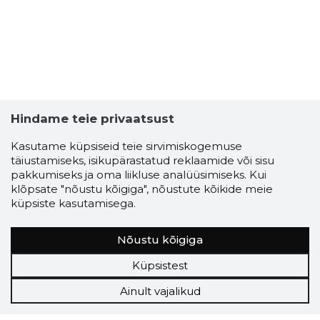
Hindame teie privaatsust
Kasutame küpsiseid teie sirvimiskogemuse
täiustamiseks, isikupärastatud reklaamide või sisu
pakkumiseks ja oma liikluse analüüsimiseks. Kui
klõpsate "nõustu kõigiga", nõustute kõikide meie
küpsiste kasutamisega.
Nõustu kõigiga
Küpsistest
Ainult vajalikud