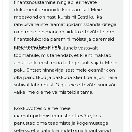
finantsnõustamine ning abi erinevate
dokumentatsioonide koostamisel. Meie
meeskond on hästi kursis nii Eesti kui ka
rahvusvaheliste raamatupidamisstandarditega
ning meie eesmärk on aidata ettevõtetel oma
finantsolukorda paremini mõista ja paremaid
äriotsuseid langetada.
Meie teenuste hind kujuneb vastavalt
töömahule, mis tähendab, et klient maksab
ainult selle eest, mida ta tegelikult vajab. Me ei
paku ühtset hinnakirja, sest meie eesmärk on
olla paindlikud ja pakkuda klientidele just neile
sobivat lahendust. Olgu teie ettevõte suur või
Muuda pildi
väike, me oleme valmis teid aitama.
kirjeldust
Kokkuvõttes oleme meie
raamatupidamisteenuste ettevõte, kes
panustab oma teadmiste ja kogemustega
selleks, et aidata klientidel oma finantsasjad