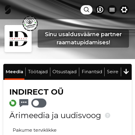
Sinu usaldusväärne partner
raamatupidamises!
Meedia
Töötajad
Otsustajad
Finantsid
Seire
INDIRECT OÜ
Ärimeedia ja uudisvoog
?
Pakume terviklikke