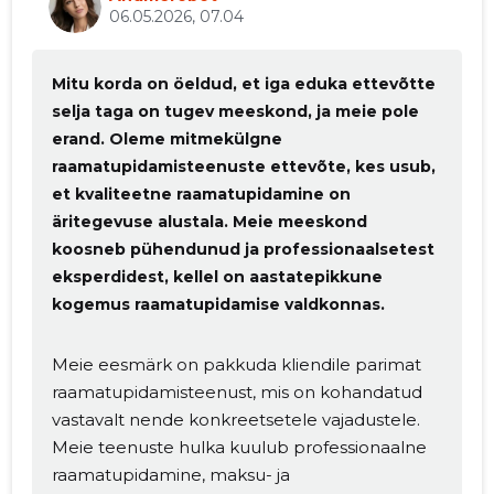
06.05.2026, 07.04
Mitu korda on öeldud, et iga eduka ettevõtte
selja taga on tugev meeskond, ja meie pole
erand. Oleme mitmekülgne
raamatupidamisteenuste ettevõte, kes usub,
et kvaliteetne raamatupidamine on
äritegevuse alustala. Meie meeskond
koosneb pühendunud ja professionaalsetest
eksperdidest, kellel on aastatepikkune
kogemus raamatupidamise valdkonnas.
Meie eesmärk on pakkuda kliendile parimat
raamatupidamisteenust, mis on kohandatud
vastavalt nende konkreetsetele vajadustele.
Meie teenuste hulka kuulub professionaalne
raamatupidamine, maksu- ja