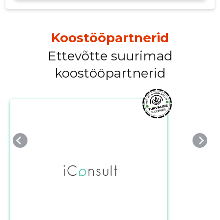
Koostööpartnerid
Ettevõtte suurimad
Muuda pildi
koostööpartnerid
kirjeldust
MUUDA