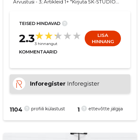
Arvustusi - 3; Artikleid 1+ "Kirjuta SK-STUDIO
OÜ kohta arvamuslugu!"
TEISED HINDAVAD
?
4
2.3
LISA
HINNANG
3 hinnangut
KOMMENTAARID
Inforegister
Inforegister
?
?
profiili külastust
ettevõtte jälgija
1104
1