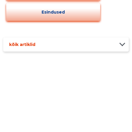
Esindused
kõik artiklid