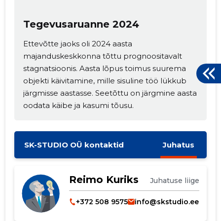
Tegevusaruanne 2024
Ettevõtte jaoks oli 2024 aasta
majanduskeskkonna tõttu prognoositavalt
stagnatsioonis. Aasta lõpus toimus suurema
objekti käivitamine, mille sisuline töö lükkub
järgmisse aastasse. Seetõttu on järgmine aasta
oodata käibe ja kasumi tõusu.
SK-STUDIO OÜ kontaktid
Juhatus
Reimo Kuriks
Juhatuse liige
+372 508 9575
info@skstudio.ee