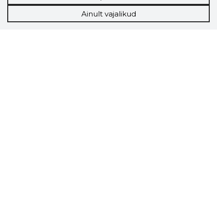
Ainult vajalikud
Storybook
Chrome laiendus
Storybooki laiendus ütleb Sulle, mis firma
veebilehel Sa parajasti viibid ja kui usaldusväärne
see firma täna on.
LAADI LAIENDUS ALLA