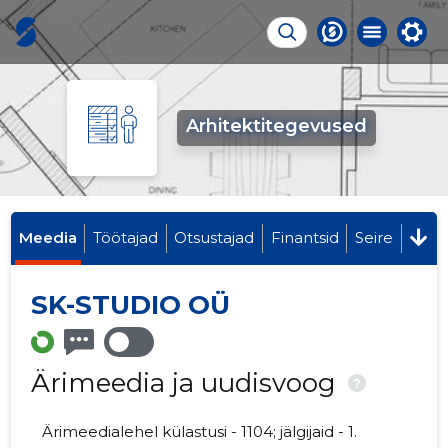
Arhitektitegevused
Meedia
Töötajad
Otsustajad
Finantsid
Seire
SK-STUDIO OÜ
Ärimeedia ja uudisvoog
?
Ärimeedialehel külastusi - 1104; jälgijaid - 1.