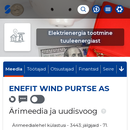
Elektrienergia tootmine
tuuleenergiast
Meedia
Töötajad
Otsustajad
Finantsid
Seire
ENEFIT WIND PURTSE AS
Ärimeedia ja uudisvoog
?
Ärimeedialehel külastusi - 3443; jälgijaid - 71.