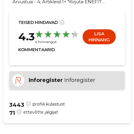
Arvustusi - 4; Artikleid 1+ "Kirjuta ENEFIT
WIND PURTSE kohta arvamuslugu!"
TEISED HINDAVAD
?
4.3
LISA
HINNANG
4 hinnangut
KOMMENTAARID
Inforegister
Inforegister
?
profiili külastust
3443
?
ettevõtte jälgijat
71