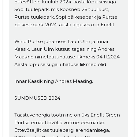
Ettevõttele kuulub 2024. aasta lõpu seisuga
Sopi tuulepark, mis koosneb 26 tuulikust,
Purtse tuulepark, Sopi päikesepark ja Purtse
päikesepark. 2024. aasta alguses olid Enefit
Wind Purtse juhatuses Lauri Ulm ja Innar
Kaasik. Lauri Ulm kutsuti tagasi ning Andres
Maasing nimetati juhatuse liikmeks 04.11.2024.
Aasta lõpu seisuga juhatuse liikmed olid
Muuda pildi
kirjeldust
Innar Kaasik ning Andres Maasing.
SÜNDMUSED 2024
Taastuvenergia tootmine on üks Enefit Green
Purtse emaettevõtja võtme-eesmärke.
Ettevõte jätkas tuulepargi arendamisega,