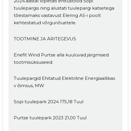
2024.aastal lõpetati ehitustööd Sopi
tuulepargis ning alustati tuulepargi katsetega
MUUDA
tõestamaks vastavust Elering AS-i poolt
kehtestatud võrgunõuetele.
TOOTMINE JA ÄRITEGEVUS
Enefit Wind Purtse alla kuuluvad järgmised
tootmisüksuseed:
Tuulepargid Ehitatud Elektriline Energiaallikas
v õimsus, MW
Sopi tuulepark 2024 175,18 Tuul
Purtse tuulepark 2023 21,00 Tuul