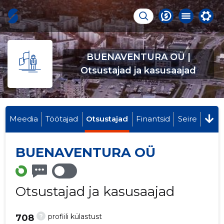
BUENAVENTURA OÜ |
Otsustajad ja kasusaajad
Meedia
Töötajad
Otsustajad
Finantsid
Seire
BUENAVENTURA OÜ
Otsustajad ja kasusaajad
?
profiili külastust
708