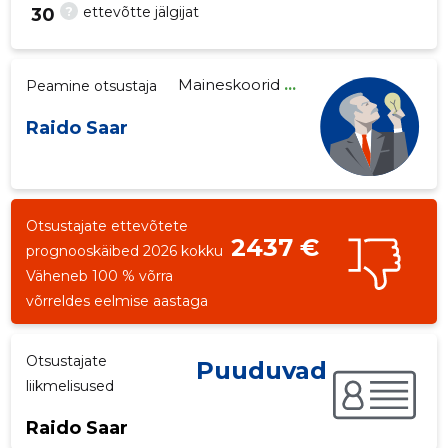
?
ettevõtte jälgijat
30
Maineskoorid
...
Peamine otsustaja
2
Raido Saar
Otsustajate ettevõtete
2437 €
prognooskäibed 2026 kokku
Väheneb 100 % võrra
võrreldes eelmise aastaga
Otsustajate
Puuduvad
liikmelisused
Raido Saar