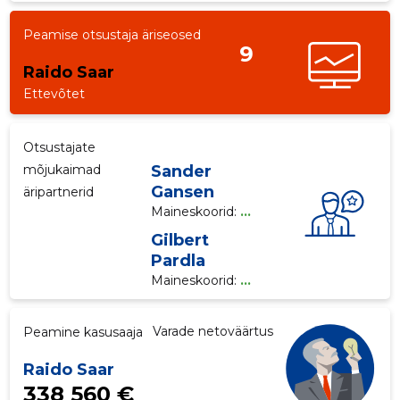
Peamise otsustaja äriseosed
9
Raido Saar
Ettevõtet
Otsustajate
mõjukaimad
Sander
Gansen
äripartnerid
Maineskoorid:
...
Gilbert
Pardla
Maineskoorid:
...
Varade netoväärtus
Peamine kasusaaja
Raido Saar
338 560 €