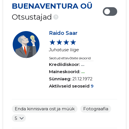
BUENAVENTURA OÜ
Otsustajad
?
Raido Saar
★★★★
Juhatuse liige
Seotud ettevõtete skoorid
Krediidiskoor:
...
Maineskoorid:
...
Sünniaeg:
21.12.1972
Aktiivseid seoseid
9
Enda kinnisvara ost ja müük
Fotograafia
5