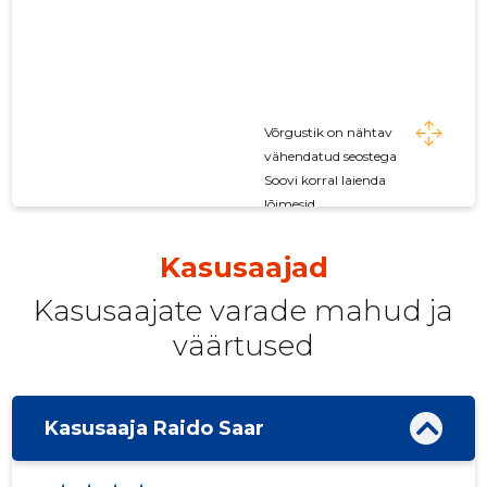
Võrgustik on nähtav
vähendatud seostega
Soovi korral laienda
lõimesid
Kasusaajad
Kasusaajate varade mahud ja
väärtused
Kasusaaja Raido Saar