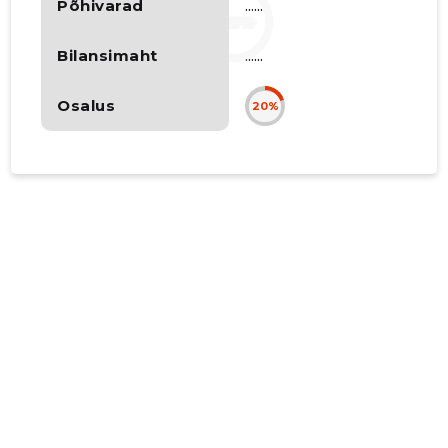
Põhivarad
......
Bilansimaht
......
Osalus
20%