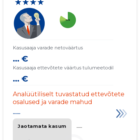
★★★★
more_horiz
Kasusaaja varade netoväärtus
... €
Kasusaaja ettevõtete väärtus tulumeetodil
... €
Analüütiliselt tuvastatud ettevõtete
osalused ja varade mahud
......
Jaotamata kasum
......