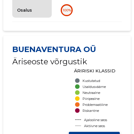
Osalus
100%
BUENAVENTURA OÜ
Äriseoste võrgustik
ÄRIRISKI KLASSID
Kustutatud
Usaldusväärne
Neutraalne
Piiripealne
Problemaatiline
Riskantne
Ajalooline seos
Aktiivne seos