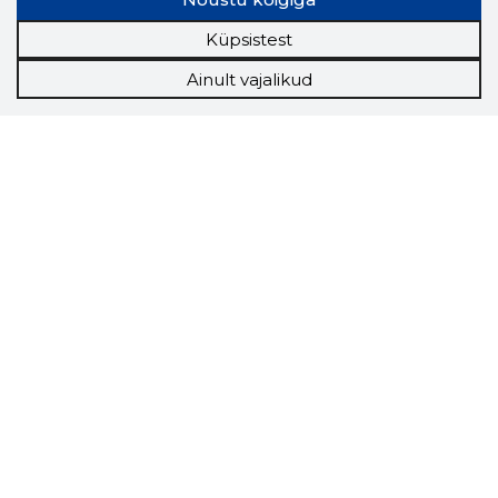
Küpsistest
Ainult vajalikud
Storybook
Chrome laiendus
Storybooki laiendus ütleb Sulle, mis firma
veebilehel Sa parajasti viibid ja kui usaldusväärne