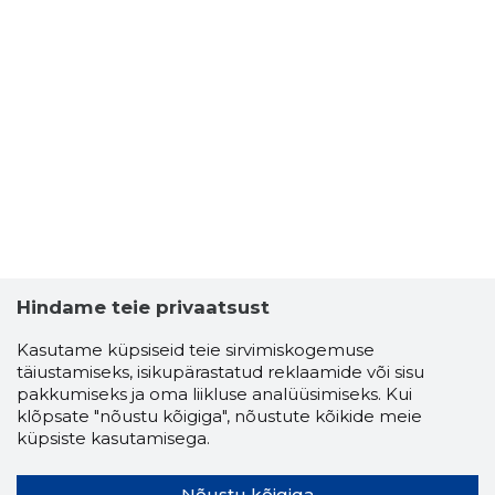
Hindame teie privaatsust
Kasutame küpsiseid teie sirvimiskogemuse
täiustamiseks, isikupärastatud reklaamide või sisu
pakkumiseks ja oma liikluse analüüsimiseks. Kui
klõpsate "nõustu kõigiga", nõustute kõikide meie
küpsiste kasutamisega.
Nõustu kõigiga