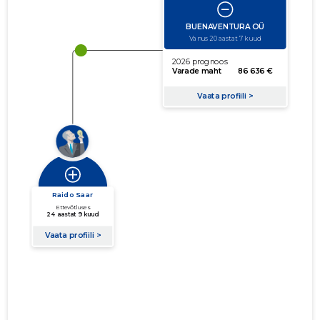
käibe suurus
võla suurus
Seoste laiendamine