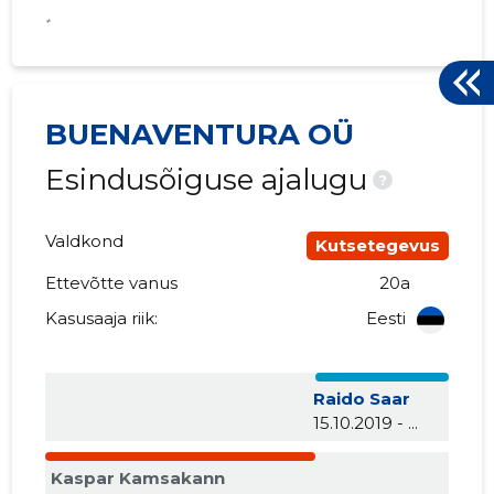
*
BUENAVENTURA OÜ
Esindusõiguse ajalugu
?
Valdkond
Kutsetegevus
Ettevõtte vanus
20a
Kasusaaja riik:
Eesti
Raido Saar
15.10.2019 - ...
Kaspar Kamsakann