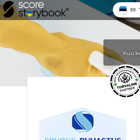
EE
Kuu ke