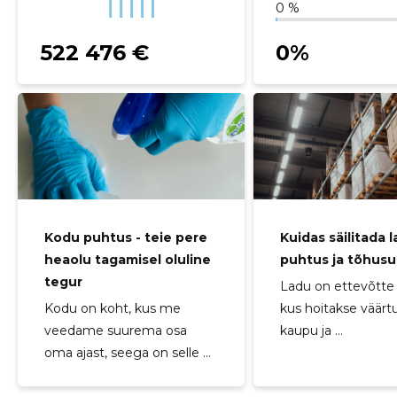
0 %
522 476 €
0%
Kodu puhtus - teie pere
Kuidas säilitada l
heaolu tagamisel oluline
puhtus ja tõhusu
tegur
Ladu on ettevõtte
Kodu on koht, kus me
kus hoitakse väärtu
veedame suurema osa
kaupu ja ...
oma ajast, seega on selle ...