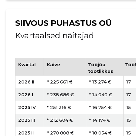
SIIVOUS PUHASTUS OÜ
Kvartaalsed näitajad
Kvartal
Käive
Tööjõu
Tööt
tootlikkus
2026 II
* 225 661 €
* 13 274 €
17
2026 I
* 238 686 €
* 14 040 €
17
2025 IV
* 251 316 €
* 16 754 €
15
2025 III
* 212 604 €
* 14 174 €
15
2025 II
* 270 808 €
* 18 054 €
15