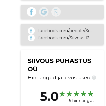
facebook.com/people/Siivous-Puhastus-O%C3%9C/100063537578274
facebook.com/Siivous-Puhastus-O%C3%9C-1738889836405674
SIIVOUS PUHASTUS
OÜ
Hinnangud ja arvustused
?
5.0
5 hinnangut