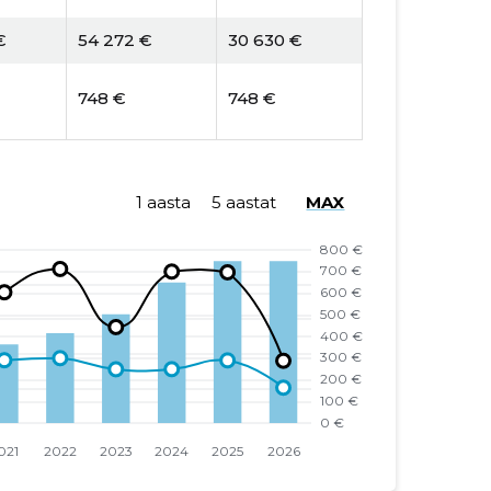
€
54 272 €
30 630 €
748 €
748 €
1 aasta
5 aastat
MAX