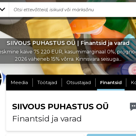
SIIVOUS PUHASTUS OÜ | Finantsid ja varad
skmine käive 75 220 EUR, kasumimarginaal 0%, progno
2026 väheneb 15% võrra. Kinnisvara seisuga...
Meedia
Töötajad
Otsustajad
Finantsid
K
SIIVOUS PUHASTUS OÜ
Finantsid ja varad