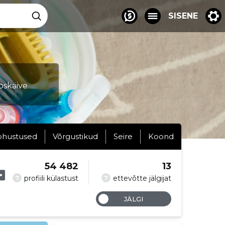
SISENE
oskäive
ohustused
Võrgustikud
Seire
Koond
54 482
13
?
?
profiili külastust
ettevõtte jälgijat
JÄLGI