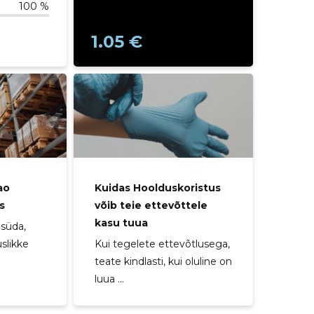
100 %
1.05 €
ao
Kuidas Hoolduskoristus
s
võib teie ettevõttele
kasu tuua
 süda,
slikke
Kui tegelete ettevõtlusega,
teate kindlasti, kui oluline on
luua ...