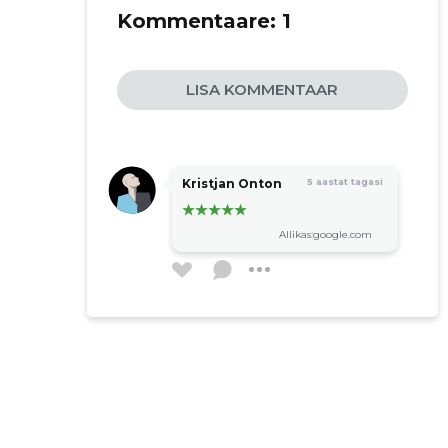
Kommentaare:
1
LISA KOMMENTAAR
Kristjan Onton
5 aastat tagasi
Allikas:google.com