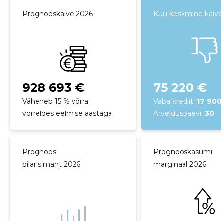
Prognooskäive 2026
Kuu keskmine käiv
928 693 €
75 220 €
Väheneb 15 % võrra
Vaba krediit:
17 90
võrreldes eelmise aastaga
Arvelduspäevi:
30
Prognoos
Prognooskasumi
bilansimaht 2026
marginaal 2026