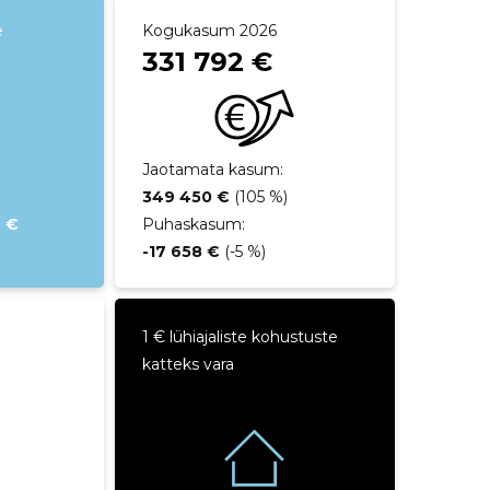
e
Kogukasum 2026
331 792 €
Jaotamata kasum:
349 450 €
(105 %)
0 €
Puhaskasum:
-17 658 €
(-5 %)
1 € lühiajaliste kohustuste
katteks vara