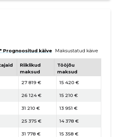
* Prognoositud käive
Maksustatud käive
ajaid
Riiklikud
Tööjõu
maksud
maksud
27 819 €
15 420 €
26 124 €
15 210 €
31 210 €
13 951 €
25 375 €
14 378 €
31 778 €
15 358 €