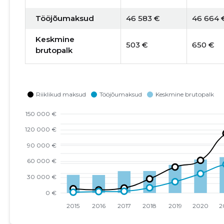
Tööjõumaksud
46 583 €
46 664 
Keskmine
503 €
650 €
brutopalk