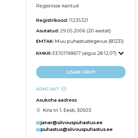
Registrisse kantud
Registrikood:
11235321
Asutatud:
29.05.2006 (20 aastat)
EMTAK:
Muu puhastustegevus (81231)
KMKR:
EE101198617 (algus 28.12.07)
LISAN CRM'I
?
KONTAKT
Asukoha aadress
Kirsi tn 1, Eesti, 30503
janar@siivouspuhastus.ee
puhastus@siivouspuhastus.ee