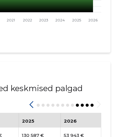
ed keskmised palgad
2025
2026
€
130 587 €
53 943 €