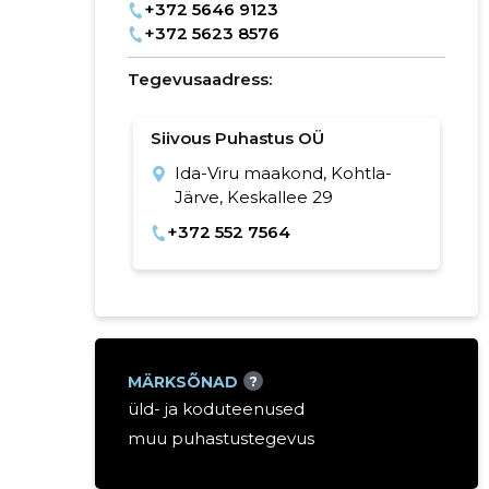
+372 5646 9123
+372 5623 8576
Tegevusaadress:
Siivous Puhastus OÜ
Ida-Viru maakond, Kohtla-
Järve, Keskallee 29
+372 552 7564
MÄRKSÕNAD
?
üld- ja koduteenused
muu puhastustegevus