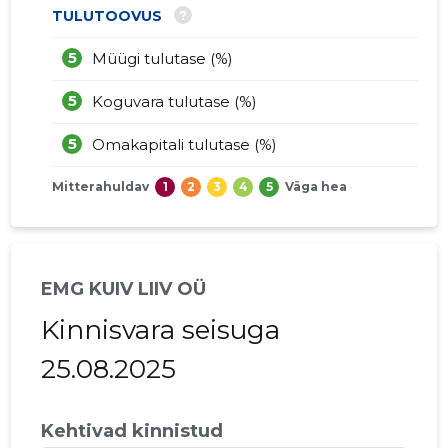
?
TULUTOOVUS
5
Müügi tulutase (%)
5
Koguvara tulutase (%)
5
Omakapitali tulutase (%)
Mitterahuldav
1
2
3
4
5
Väga hea
EMG KUIV LIIV OÜ
Kinnisvara seisuga
25.08.2025
Kehtivad kinnistud