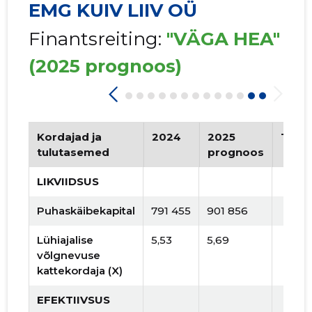
EMG KUIV LIIV OÜ
Finantsreiting:
"VÄGA HEA"
(2025 prognoos)
Kordajad ja
2024
2025
Tren
tulutasemed
prognoos
LIKVIIDSUS
Puhaskäibekapital
791 455
901 856
Lühiajalise
5,53
5,69
võlgnevuse
kattekordaja (X)
EFEKTIIVSUS