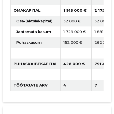
OMAKAPITAL
1 913 000 €
2 175 836
Osa-(aktsiakapital)
32 000 €
32 000 €
Jaotamata kasum
1 729 000 €
1 881 483
Puhaskasum
152 000 €
262 353 
PUHASKÄIBEKAPITAL
426 000 €
791 455 €
TÖÖTAJATE ARV
4
7