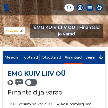
EMG KUIV LIIV OÜ | Finantsid
ja varad
Meedia
Töötajad
Otsustajad
Finantsid
Seire
EMG KUIV LIIV OÜ
Finantsid ja varad
Kuu keskmine käive 0 EUR, kasumimarginaal