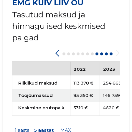
EMG KUIV LIIV OÜ
Tasutud maksud ja
hinnagulised keskmised
palgad
2022
2023
Riiklikud maksud
113 378 €
254 663 €
Tööjõumaksud
85 350 €
146 759 €
Keskmine brutopalk
3310 €
4620 €
1 aasta
5 aastat
MAX