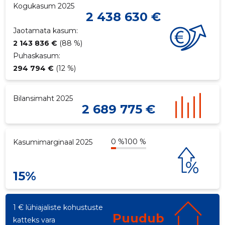
Kogukasum 2025
2 438 630 €
ku
Jaotamata kasum:
2 143 836 €
(88 %)
Puhaskasum:
294 794 €
(12 %)
Bilansimaht 2025
2 689 775 €
0 %
100 %
Kasumimarginaal 2025
15%
1 € lühiajaliste kohustuste
Puudub
katteks vara