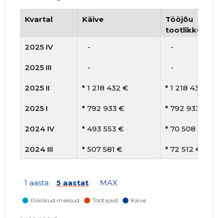
Kvartal
Käive
Tööjõu
tootlikkus
2025 IV
   -
   -
2025 III
   -
   -
2025 II
* 1 218 432 €
* 1 218 432 €
2025 I
* 792 933 €
* 792 933 €
2024 IV
* 493 553 €
* 70 508 €
2024 III
* 507 581 €
* 72 512 €
2024 II
* 492 061 €
* 61 508 €
1 aasta
5 aastat
MAX
2024 I
* 332 627 €
* 66 525 €
2023 IV
* 463 113 €
* 115 778 €