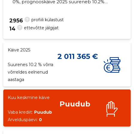
0%, prognooskäive 2025 suureneb 10.2%
võrra. Kinnisvara seisuga...
?
profiili külastust
2956
?
ettevõtte jälgijat
14
Käive 2025
2 011 365 €
Suurenes 10.2 % võrra
võrreldes eelnenud
aastaga
Kuu keskmine käive
Puudub
Vaba krediit:
Puudub
Arvelduspäevi:
0