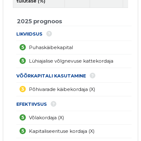
tulutase (%)
2025 prognoos
?
LIKVIIDSUS
5
Puhaskäibekapital
5
Lühiajalise võlgnevuse kattekordaja
?
VÕÕRKAPITALI KASUTAMINE
3
Põhivarade käibekordaja (X)
?
EFEKTIIVSUS
5
Võlakordaja (X)
5
Kapitaliseerituse kordaja (X)