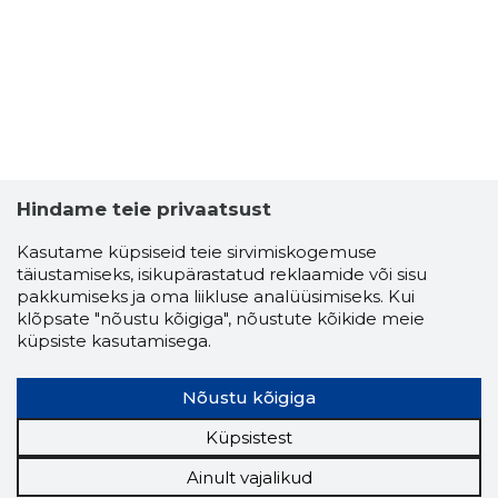
Hindame teie privaatsust
Kasutame küpsiseid teie sirvimiskogemuse
täiustamiseks, isikupärastatud reklaamide või sisu
pakkumiseks ja oma liikluse analüüsimiseks. Kui
klõpsate "nõustu kõigiga", nõustute kõikide meie
küpsiste kasutamisega.
Nõustu kõigiga
Küpsistest
Ainult vajalikud