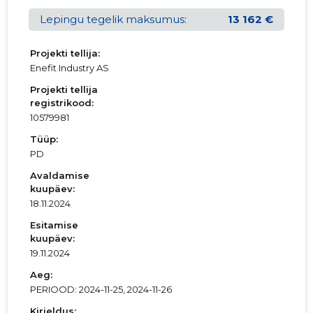
Lepingu tegelik maksumus:
13 162 €
Projekti tellija:
Enefit Industry AS
Projekti tellija
registrikood:
10579981
Tüüp:
PD
Avaldamise
kuupäev:
18.11.2024
Esitamise
kuupäev:
19.11.2024
Aeg:
PERIOOD: 2024-11-25, 2024-11-26
Kirjeldus: