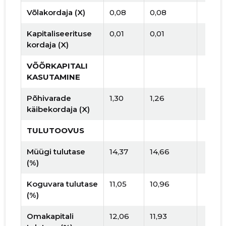
Võlakordaja (X)
0,08
0,08
Kapitaliseerituse
0,01
0,01
kordaja (X)
VÕÕRKAPITALI
KASUTAMINE
Põhivarade
1,30
1,26
käibekordaja (X)
TULUTOOVUS
Müügi tulutase
14,37
14,66
(%)
Koguvara tulutase
11,05
10,96
(%)
Omakapitali
12,06
11,93