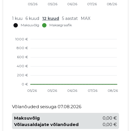
1 kuu
6 kuud
12 kuud
5 aastat
MAX
Võlanõuded seisuga 07.08.2026
Maksuvõlg
0,00 €
Võlausaldajate võlanõuded
0,00 €