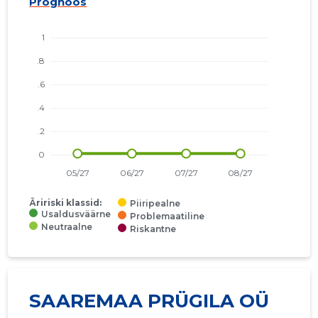
Prognoos
Äririski klassid:
Piiripealne
Usaldusväärne
Problemaatiline
Neutraalne
Riskantne
SAAREMAA PRÜGILA OÜ