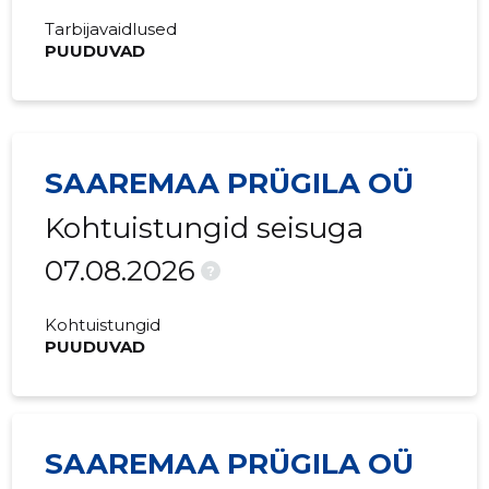
Tarbijavaidlused
2015 II
30 463 €
8934 €
PUUDUVAD
2015 I
34 488 €
9343 €
SAAREMAA PRÜGILA OÜ
Kohtuistungid seisuga
07.08.2026
?
Kohtuistungid
PUUDUVAD
SAAREMAA PRÜGILA OÜ