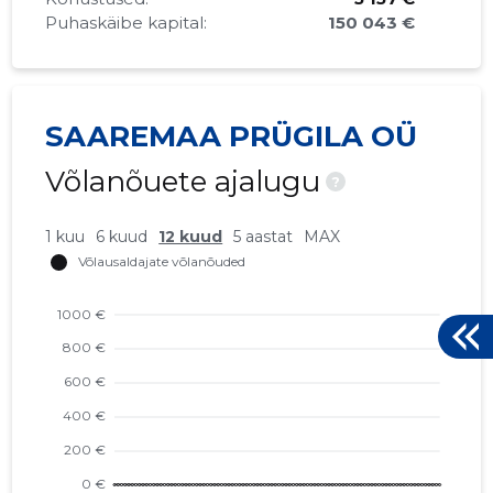
Puhaskäibe kapital:
150 043 €
SAAREMAA PRÜGILA OÜ
Võlanõuete ajalugu
?
1 kuu
6 kuud
12 kuud
5 aastat
MAX