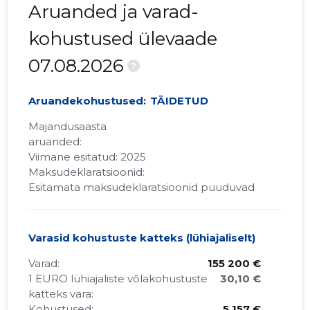
Aruanded ja varad-
kohustused ülevaade
07.08.2026
?
Aruandekohustused:
TÄIDETUD
Majandusaasta
aruanded:
Viimane esitatud: 2025
Maksudeklaratsioonid:
Esitamata maksudeklaratsioonid puuduvad
Varasid kohustuste katteks (lühiajaliselt)
Varad:
155 200 €
1 EURO lühiajaliste võlakohustuste
30,10 €
katteks vara:
Kohustused:
5 157 €