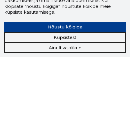
pakkumiseks ja oma liikluse analüüsimiseks. Kui
klõpsate "nõustu kõigiga", nõustute kõikide meie
küpsiste kasutamisega.
Nõustu kõigiga
Küpsistest
Ainult vajalikud
Storybook