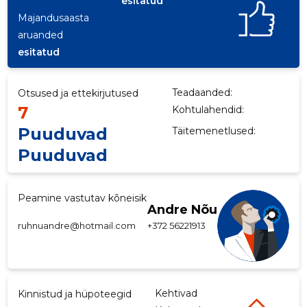
esitatud
Majandusaasta
p
aruanded
esitatud
Teadaanded:
Otsused ja ettekirjutused
7
Kohtulahendid:
Puuduvad
Täitemenetlused:
Puuduvad
Peamine vastutav kõneisik
Andre Nõu
ruhnuandre@hotmail.com
+372 56221913
Kehtivad
Kinnistud ja hüpoteegid