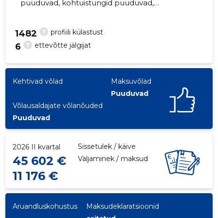
puuduvad, kohtuistungid puuduvad,
majandusaasta aruanded esitatud. Peamine
vastutav kõneisik, ruhnuandre@hotmail.com,
?
profiili külastust
1482
+372 56221913
?
ettevõtte jälgijat
6
38
Kehtivad võlad
Maksuvõlad
Puuduvad
Võlausaldajate võlanõuded
Puuduvad
Sissetulek / käive
2026 II kvartal
45 602 €
Väljaminek / maksud
11 176 €
Aruandluskohustus
Maksudeklaratsioonid