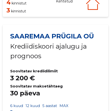
4
Kehtetud
kinnistut
3
kinnistut
SAAREMAA PRÜGILA OÜ
Krediidiskoori ajalugu ja
prognoos
Soovitatav krediidilimiit
3 200 €
Soovitatav maksetähtaeg
30 päeva
6 kuud
12 kuud
5 aastat
MAX