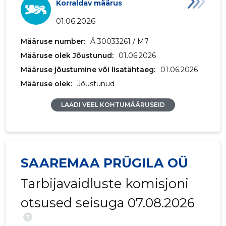
Korraldav määrus
2018 I
24 580 €
5567 €
01.06.2026
2017 IV
32 002 €
7785 €
Määruse number:
Ä 30033261 / M7
Määruse olek Jõustunud:
2017 III
35 480 €
01.06.2026
8410 €
Määruse jõustumine või lisatähtaeg:
01.06.2026
2017 II
31 980 €
8452 €
Määruse olek:
Jõustunud
2017 I
31 320 €
7684 €
LAADI VEEL KOHTUMÄÄRUSEID
2016 IV
26 720 €
7740 €
2016 III
29 128 €
7315 €
SAAREMAA PRÜGILA OÜ
2016 II
33 919 €
10 856 €
Tarbijavaidluste komisjoni
2016 I
37 698 €
8783 €
otsused seisuga 07.08.2026
2015 IV
30 463 €
8922 €
?
2015 III
31 787 €
8977 €