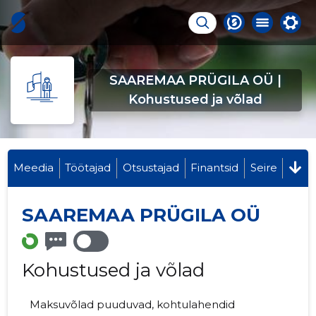
SAAREMAA PRÜGILA OÜ |
Kohustused ja võlad
Meedia
Töötajad
Otsustajad
Finantsid
Seire
SAAREMAA PRÜGILA OÜ
Kohustused ja võlad
Maksuvõlad puuduvad, kohtulahendid