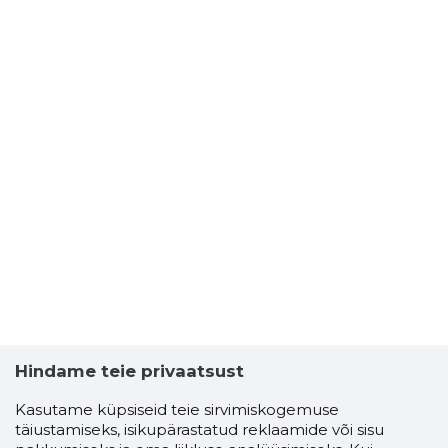
Kunderi 18, 44307 Rakvere alates teate
ilmumisest ametlikus väljaandes Ametlikud
Teadaanded.
Keskkonnaamet teeb ettepaneku asja
arutamiseks ilma avaliku istungit läbi viimata.
Palume Keskkonnaametit teavitada avaliku
istungi läbiviimise soovist kirjalikult menetluse
jooksul.
Keskkonnaamet
Pärnu linn, Pärnu linn, Pärnu maakond,
Roheline tn 64
Telefon: +372 6625999
E-post: INFO@KESKKONNAAMET.EE
Teadaande number 2440980
Hindame teie privaatsust
Kasutame küpsiseid teie sirvimiskogemuse
täiustamiseks, isikupärastatud reklaamide või sisu