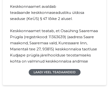
Keskkonnaamet avaldab
teadaande
keskkonnaseadustiku üldosa
seaduse (KeÜS) § 47 lõike 2
alusel.
Keskkonnaamet teatab, et Osaühing Saaremaa
Prügila (registrikood:
11363639
) (aadress Saare
maakond, Saaremaa vald, Kuressaare linn,
Marientali tee 27, 93815) keskkonnaloa taotluse
Kudjape prügila järelhoolduse teostamiseks
kohta on valminud keskkonnaloa andmise
otsuse eelnõu ja keskkonnaloa eelnõu. Ettevõte
LAADI VEEL TEADAANDEID
taotleb tähtajatut keskkonnaluba Kudjape
prügila järelhoolduse teostamiseks aadressil
Pähklimetsa tee 15, Kudjape alevik
(kinnistusraamatu registriosa number 3435734,
katastritunnus 27003:001:0914). Prügila
järelhooldus seisneb prügila põhjavee seires,