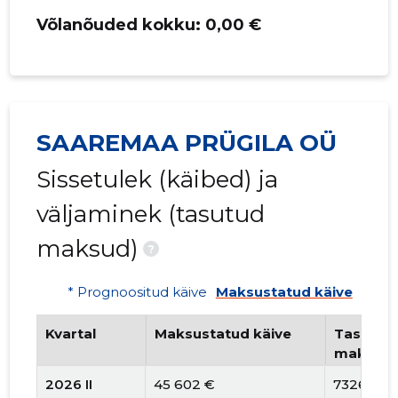
Võlanõuded kokku:
0,00 €
SAAREMAA PRÜGILA OÜ
Sissetulek (käibed) ja
väljaminek (tasutud
maksud)
?
* Prognoositud käive
Maksustatud käive
Kvartal
Maksustatud käive
Tasutud 
maksud
2026 II
45 602 €
7326 €