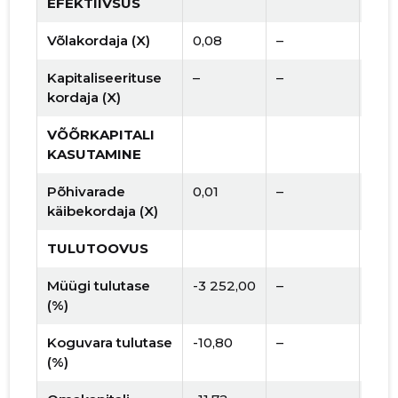
EFEKTIIVSUS
Võlakordaja (X)
0,08
–
Kapitaliseerituse
–
–
kordaja (X)
VÕÕRKAPITALI
KASUTAMINE
Põhivarade
0,01
–
käibekordaja (X)
TULUTOOVUS
Müügi tulutase
-3 252,00
–
(%)
Koguvara tulutase
-10,80
–
(%)