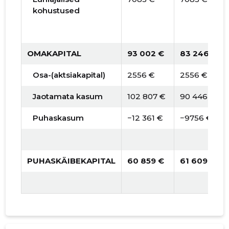
kohustused
OMAKAPITAL
93 002 €
83 246 €
Osa-(aktsiakapital)
2556 €
2556 €
Jaotamata kasum
102 807 €
90 446 €
Puhaskasum
−12 361 €
−9756 €
PUHASKÄIBEKAPITAL
60 859 €
61 609 €