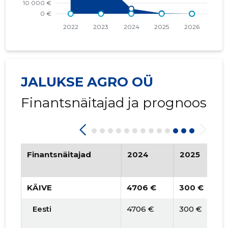
2016 IV
* 279 €
   -
2016 III
* 12 600 €
   -
2016 II
   -
   -
JALUKSE AGRO OÜ
2016 I
* 5206 €
   -
Finantsnäitajad ja prognoos
2015 IV
* 4428 €
* 4428 €
2015 III
* 8310 €
* 8310 €
2015 II
* 1728 €
   -
Finantsnäitajad
2024
2025
2015 I
* 8820 €
   -
KÄIVE
4706 €
300 €
Eesti
4706 €
300 €