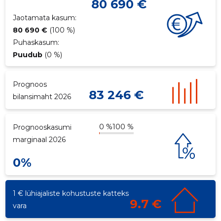
80 690 €
p
Jaotamata kasum:
80 690 €
(100 %)
Puhaskasum:
Puudub
(0 %)
Prognoos
83 246 €
bilansimaht 2026
0 %
100 %
Prognooskasumi
marginaal 2026
0%
1 € lühiajaliste kohustuste katteks
9.7 €
vara