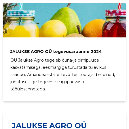
JALUKSE AGRO OÜ tegevusaruanne 2024
OÜ Jalukse Agro tegeleb õuna-ja pirnipuude
kasvatamisega, eesmärgiga turustada tulevikus
saadusi. Aruandeaastal ettevõttes töötajaid ei olnud,
juhatuse liige tegeles ise igapäevaste
tööülesannetega.
JALUKSE AGRO OÜ