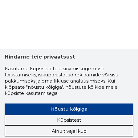
Hindame teie privaatsust
Kasutame küpsiseid teie sirvimiskogemuse
täiustamiseks, isikupärastatud reklaamide või sisu
pakkumiseks ja oma liikluse analüüsimiseks. Kui
klõpsate "nõustu kõigiga", nõustute kõikide meie
küpsiste kasutamisega.
Nõustu kõigiga
Küpsistest
Ainult vajalikud