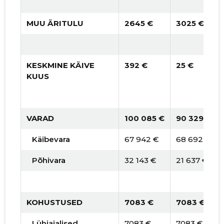
MUU ÄRITULU
2645 €
3025 €
KESKMINE KÄIVE
392 €
25 €
KUUS
VARAD
100 085 €
90 329 €
Käibevara
67 942 €
68 692 €
Põhivara
32 143 €
21 637 €
KOHUSTUSED
7083 €
7083 €
Lühiajalised
7083 €
7083 €