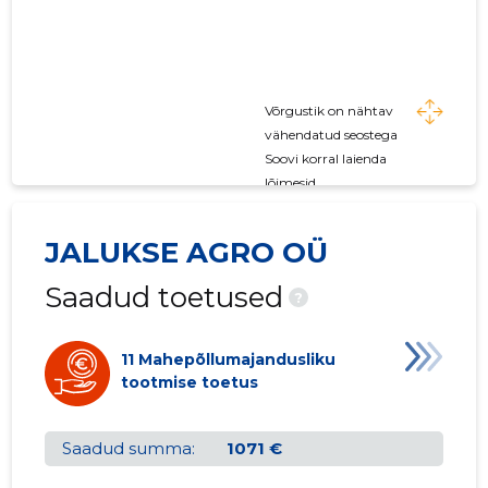
Võrgustik on nähtav
vähendatud seostega
Soovi korral laienda
lõimesid
JALUKSE AGRO OÜ
Saadud toetused
?
11 Mahepõllumajandusliku
tootmise toetus
Saadud summa:
1071 €