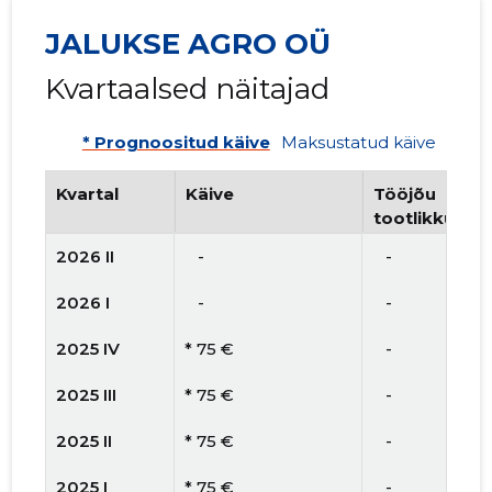
JALUKSE AGRO OÜ
Kvartaalsed näitajad
* Prognoositud käive
Maksustatud käive
Kvartal
Käive
Tööjõu
tootlikkus
2026 II
   -
   -
2026 I
   -
   -
2025 IV
* 75 €
   -
2025 III
* 75 €
   -
2025 II
* 75 €
   -
2025 I
* 75 €
   -