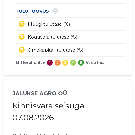
?
TULUTOOVUS
3
Müügi tulutase (%)
3
Koguvara tulutase (%)
3
Omakapitali tulutase (%)
Mitterahuldav
1
2
3
4
5
Väga hea
JALUKSE AGRO OÜ
Kinnisvara seisuga
07.08.2026