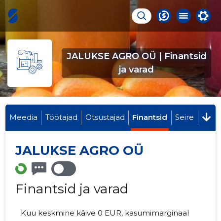
JALUKSE AGRO OÜ | Finantsid
ja varad
Meedia
Töötajad
Otsustajad
Finantsid
Seire
JALUKSE AGRO OÜ
Finantsid ja varad
Kuu keskmine käive 0 EUR, kasumimarginaal