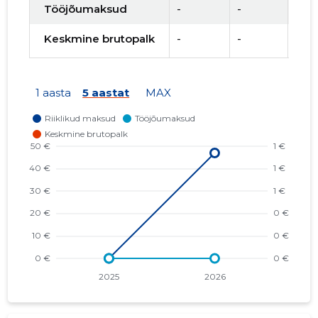
Tööjõumaksud
-
-
-
Keskmine brutopalk
-
-
-
1 aasta
5 aastat
MAX