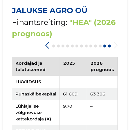
JALUKSE AGRO OÜ
Finantsreiting:
"HEA"
(2026
prognoos)
Kordajad ja
2025
2026
Tre
tulutasemed
prognoos
LIKVIIDSUS
Puhaskäibekapital
61 609
63 306
Lühiajalise
9,70
–
võlgnevuse
kattekordaja (X)