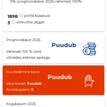
0%, prognooskäive 2026 väheneb 100%
võrra. Kinnisvara seisuga...
?
profiili külastust
1898
?
ettevõtte jälgijat
3
5
Prognooskäive 2026
Puudub
Väheneb 100 % võrra
võrreldes eelmise aastaga
Kuu keskmine käive
Puudub
Vaba krediit:
Puudub
Arvelduspäevi:
0
Kogukasum 2026