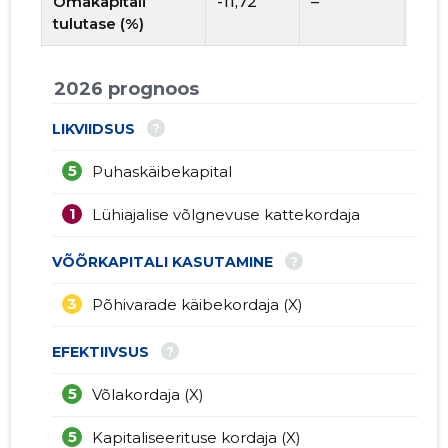
Omakapitali
-11,72
–
tulutase (%)
2026 prognoos
?
LIKVIIDSUS
5
Puhaskäibekapital
1
Lühiajalise võlgnevuse kattekordaja
?
VÕÕRKAPITALI KASUTAMINE
3
Põhivarade käibekordaja (X)
?
EFEKTIIVSUS
5
Võlakordaja (X)
5
Kapitaliseerituse kordaja (X)