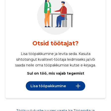
Otsid töötajat?
Lisa tööpakkumine ja levita seda. Kasuta
sihtotsingut kvaliteet-töötaja leidmiseks ja/või
saada neile oma tööpakkumise kutse e-kirjaga.
Sul on töö, mis vajab tegemist
Lisa tööpakkumine
Töökuulutuste juures vaata ka Tööandja ja