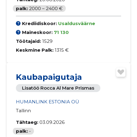
palk:
2000 – 2400 €
Krediidiskoor:
Usaldusväärne
Maineskoor:
71 130
Töötajaid:
1529
Keskmine Palk:
1315 €
Kaubapaigutaja
Lisatöö Rocca Al Mare Prismas
HUMANLINK ESTONIA OÜ
Tallinn
Tähtaeg:
03.09.2026
palk:
-