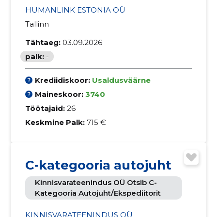
HUMANLINK ESTONIA OÜ
Tallinn
Tähtaeg:
03.09.2026
palk:
-
Krediidiskoor:
Usaldusväärne
Maineskoor:
3740
Töötajaid:
26
Keskmine Palk:
715 €
C-kategooria autojuht
Kinnisvarateenindus OÜ Otsib C-
Kategooria Autojuht/ekspediitorit
KINNISVARATEENINDUS OÜ