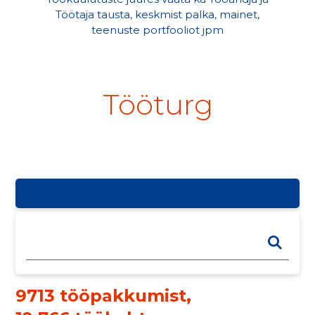
Töötaja tausta, keskmist palka, mainet,
teenuste portfooliot jpm
Tööturg
9713 tööpakkumist
,