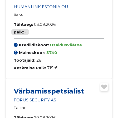
HUMANLINK ESTONIA OÜ
Saku
Tähtaeg:
03.09.2026
palk:
-
Krediidiskoor:
Usaldusväärne
Maineskoor:
3740
Töötajaid:
26
Keskmine Palk:
715 €
Värbamisspetsialist
FORUS SECURITY AS
Tallinn
Tähtaeg:
20.08.2026