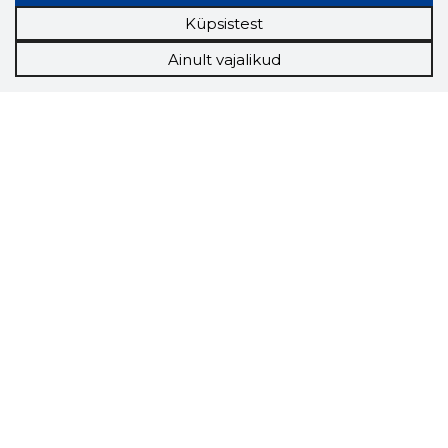
Küpsistest
Ainult vajalikud
Storybook
Chrome laiendus
Storybooki laiendus ütleb Sulle, mis firma
veebilehel Sa parajasti viibid ja kui usaldusväärne
see firma täna on.
LAADI LAIENDUS ALLA
Näed helistaja tausta!
Storybooki Äpp toob
Sinuni
OTSEKONTAKTID
400 000 Eesti
ettevõtte ja isikute kohta (juhid, ametnikud).