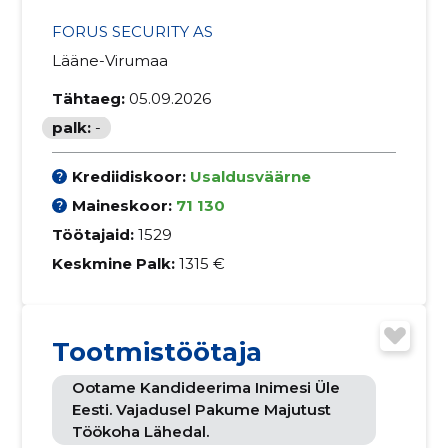
FORUS SECURITY AS
Lääne-Virumaa
Tähtaeg:
05.09.2026
palk:
-
Krediidiskoor:
Usaldusväärne
Maineskoor:
71 130
Töötajaid:
1529
Keskmine Palk:
1315 €
Tootmistöötaja
Ootame Kandideerima Inimesi Üle
Eesti. Vajadusel Pakume Majutust
Töökoha Lähedal.