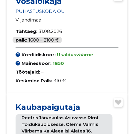
Võsalõikaja
PUHASTUSKODA OÜ
Viljandimaa
Tähtaeg:
31.08.2026
palk:
1600 – 2100 €
Krediidiskoor:
Usaldusväärne
Maineskoor:
1850
Töötajaid:
–
Keskmine Palk:
310 €
Kaubapaigutaja
Peetris Järvekülas Asuvasse Rimi
Toidukauplusesse. Oleme Valmis
Värbama Ka Alaealisi Alates 16.