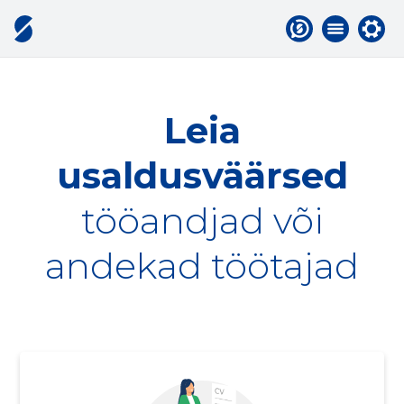
Leia
usaldusväärsed
tööandjad või
andekad töötajad