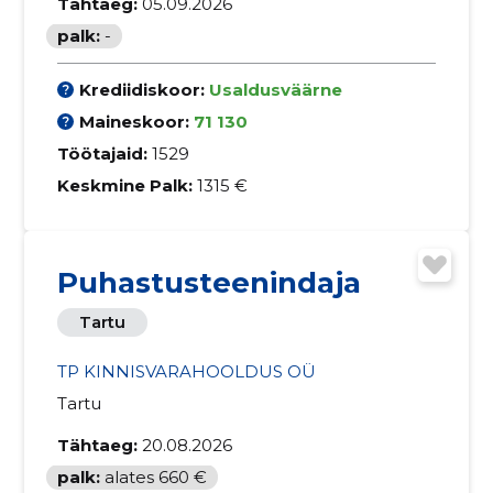
Tähtaeg:
05.09.2026
palk:
-
Krediidiskoor:
Usaldusväärne
Maineskoor:
71 130
Töötajaid:
1529
Keskmine Palk:
1315 €
Puhastusteenindaja
Tartu
TP KINNISVARAHOOLDUS OÜ
Tartu
Tähtaeg:
20.08.2026
palk:
alates 660 €