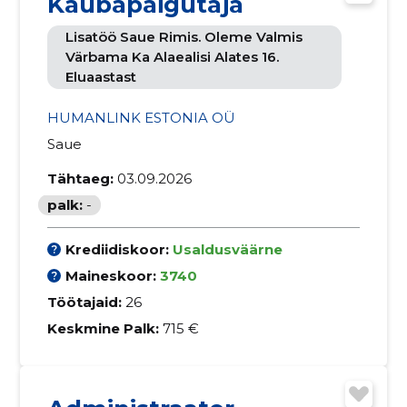
Kaubapaigutaja
Lisatöö Saue Rimis. Oleme Valmis
Värbama Ka Alaealisi Alates 16.
Eluaastast
HUMANLINK ESTONIA OÜ
Saue
Tähtaeg:
03.09.2026
palk:
-
Krediidiskoor:
Usaldusväärne
Maineskoor:
3740
Töötajaid:
26
Keskmine Palk:
715 €