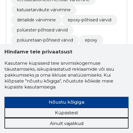
katusetarvikute värvimine
detailide värvimine
epoxy-põhised värvid
polüester-põhised värvid
polüuretaan-põhised värvid
epoxy
epoxy-polüester
polüesterid
Hindame teie privaatsust
polüuretaanid
pulbervärvimine
Kasutame küpsiseid teie sirvimiskogemuse
täiustamiseks, isikupärastatud reklaamide või sisu
torulaser
terastorude müük
pakkumiseks ja oma liikluse analüüsimiseks. Kui
detailide eelpuhastus
klõpsate "nõustu kõigiga", nõustute kõikide meie
küpsiste kasutamisega.
pulbervärv ehk termoreaktiiv
akzo nobel pulbervärvid
Nõustu kõigiga
Küpsistest
4.7
Ainult vajalikud
20 hinnangut