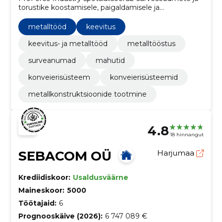
torustike koostamisele, paigaldamisele ja
keevitustöödele. Samuti paigaldavad je keevitavad
erinevaid metallkonstruktsioone.
metalltööd
keevitus
keevitus- ja metalltööd
metalltööstus
surveanumad
mahutid
konveierisüsteem
konveierisüsteemid
metallkonstruktsioonide tootmine
4.8
18 hinnangut
SEBACOM OÜ
Harjumaa
Krediidiskoor:
Usaldusväärne
Maineskoor:
5000
Töötajaid:
6
Prognooskäive (2026):
6 747 089 €