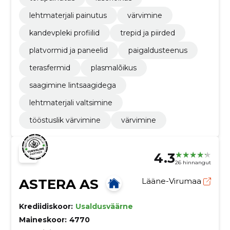
lehtmaterjali painutus
värvimine
kandevpleki profiilid
trepid ja piirded
platvormid ja paneelid
paigaldusteenus
terasfermid
plasmalõikus
saagimine lintsaagidega
lehtmaterjali valtsimine
tööstuslik värvimine
värvimine
4.3
26 hinnangut
ASTERA AS
Lääne-Virumaa
Krediidiskoor:
Usaldusväärne
Maineskoor:
4770