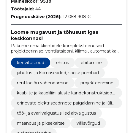
Maineskoor:
9530
Töötajaid:
44
Prognooskäive (2026):
12 058 908 €
Loome mugavust ja tõhusust igas
keskkonnas!
Pakume oma klientidele kompleksteenuseid
projekteerimise, ventilatsiooni, kliima-, automaatika-
ja elektrisüsteemide paigalduseks ja hoolduseks.
keevitustööd
ehitus
ehitamine
jahutus- ja kliimaseaded, soojuspumbad
renttööjõu vahendamine
projekteerimine
kaablite ja kaabliliini aluste kandekonstruktsiooni
de paigaldamine
erinevate elektriseadmete paigaldamine ja lülita
mine
töö- ja avariivalgustus, led altvalgustus
maandus ja piksekaitse
välisvõrgud