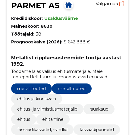
PARMET AS
Valgamaa
Krediidiskoor:
Usaldusväärne
Maineskoor:
8630
Töötajaid:
38
Prognooskäive (2026):
9 642 888 €
Metallist ripplaesüsteemide tootja aastast
1992.
Toodame laias valikus ehitusmaterjale. Meie
tooteportfelli tuumiku moodustavad erinevad
metallist fassaadikatted, ripplaed ning profiilid
metallitooted
metalltooted
ehitus ja kinnisvara
ehitus- ja viimistlusmaterjalid
rauakaup
ehitus
ehitamine
fassaadikassetid, -sindlid
fassaadipaneelid