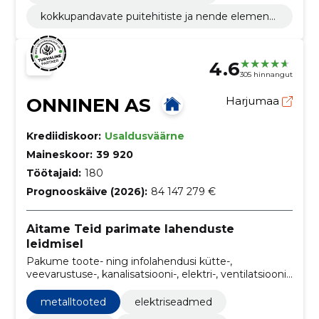
kokkupandavate puitehitiste ja nende elementi
de tootmine
4.6
305 hinnangut
ONNINEN AS
Harjumaa
Krediidiskoor:
Usaldusväärne
Maineskoor:
39 920
Töötajaid:
180
Prognooskäive (2026):
84 147 279 €
Aitame Teid parimate lahenduste
leidmisel
Pakume toote- ning infolahendusi kütte-,
veevarustuse-, kanalisatsiooni-, elektri-, ventilatsiooni-,
jahutuse- ja külmatehnika valdkonna
professionaalidele – ehitajatele, paigaldusfirmadele,
metalltooted
elektriseadmed
kinnisvara- ja tööstusettevõtetele, avalikule sektorile