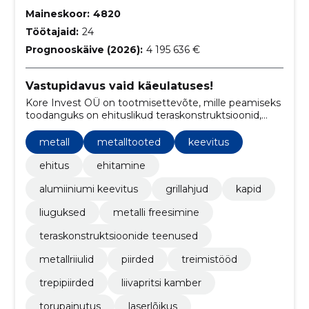
Maineskoor:
4820
Töötajaid:
24
Prognooskäive (2026):
4 195 636 €
Vastupidavus vaid käeulatuses!
Kore Invest OÜ on tootmisettevõte, mille peamiseks
toodanguks on ehituslikud teraskonstruktsioonid,
trepid, piirded, platvormid ja roostevabast terasest
tooted.
metall
metalltooted
keevitus
ehitus
ehitamine
alumiiniumi keevitus
grillahjud
kapid
liuguksed
metalli freesimine
teraskonstruktsioonide teenused
metallriiulid
piirded
treimistööd
trepipiirded
liivapritsi kamber
torupainutus
laserlõikus