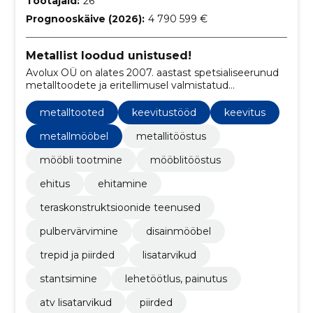
Töötajaid:
26
Prognooskäive (2026):
4 790 599 €
Metallist loodud unistused!
Avolux OÜ on alates 2007. aastast spetsialiseerunud
metalltoodete ja eritellimusel valmistatud
disainmööbli tootmisele, pakkudes laia valikut
metallmööblit, disainmööblit, metallkappe ja
metalltooted
keevitustööd
keevitus
mitmesuguseid metallitöid.
metallmööbel
metallitööstus
mööbli tootmine
mööblitööstus
ehitus
ehitamine
teraskonstruktsioonide teenused
pulbervärvimine
disainmööbel
trepid ja piirded
lisatarvikud
stantsimine
lehetöötlus, painutus
atv lisatarvikud
piirded