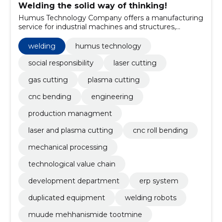
Welding the solid way of thinking!
Humus Technology Company offers a manufacturing
service for industrial machines and structures,
assembly, engineering, and manufacturing services.
welding
humus technology
social responsibility
laser cutting
gas cutting
plasma cutting
cnc bending
engineering
production managment
laser and plasma cutting
cnc roll bending
mechanical processing
technological value chain
development department
erp system
duplicated equipment
welding robots
muude mehhanismide tootmine