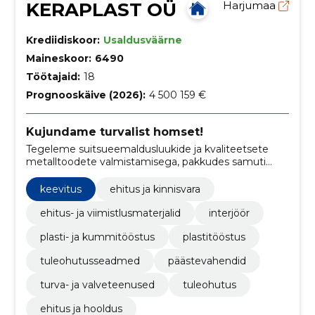
KERAPLAST OÜ
Harjumaa
Krediidiskoor:
Usaldusväärne
Maineskoor:
6490
Töötajaid:
18
Prognooskäive (2026):
4 500 159 €
Kujundame turvalist homset!
Tegeleme suitsueemaldusluukide ja kvaliteetsete
metalltoodete valmistamisega, pakkudes samuti
katusekupleid, lintaknaid ning valgust läbilaskvaid
kattematerjale.
keevitus
ehitus ja kinnisvara
ehitus- ja viimistlusmaterjalid
interjöör
plasti- ja kummitööstus
plastitööstus
tuleohutusseadmed
päästevahendid
turva- ja valveteenused
tuleohutus
ehitus ja hooldus