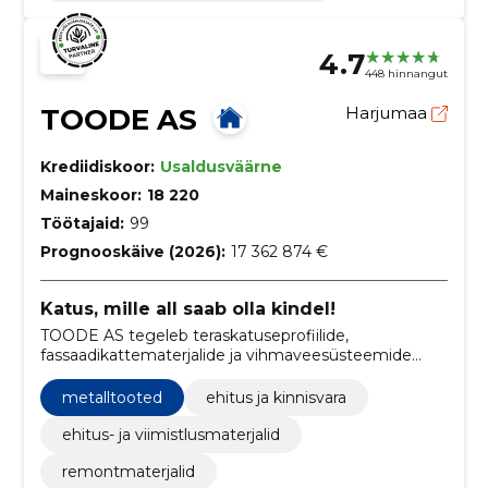
4.7
448 hinnangut
TOODE AS
Harjumaa
Krediidiskoor:
Usaldusväärne
Maineskoor:
18 220
Töötajaid:
99
Prognooskäive (2026):
17 362 874 €
Katus, mille all saab olla kindel!
TOODE AS tegeleb teraskatuseprofiilide,
fassaadikattematerjalide ja vihmaveesüsteemide
tootmise ja paigaldamisega.
metalltooted
ehitus ja kinnisvara
ehitus- ja viimistlusmaterjalid
remontmaterjalid