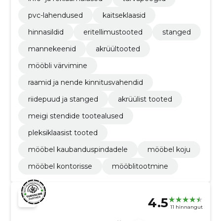
pvc-lahendused
kaitseklaasid
hinnasildid
eritellimustooted
stanged
mannekeenid
akrüültooted
mööbli värvimine
raamid ja nende kinnitusvahendid
riidepuud ja stanged
akrüülist tooted
meigi stendide tootealused
pleksiklaasist tooted
mööbel kaubanduspindadele
mööbel koju
mööbel kontorisse
mööblitootmine
4.5
11 hinnangut