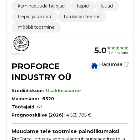
kaminapuude hoidjad
kapid
lauad
trepid ja piirded
torulaseri teenus
mööbli tootmine
5.0
5 hinnangut
PROFORCE
Harjumaa
INDUSTRY OÜ
Krediidiskoor:
Usaldusväärne
Maineskoor:
6320
Töötajaid:
67
Prognooskäive (2026):
4 565 785 €
Muudame teie tootmise paindlikumaks!
ProForce Industry spetsialiseerub surveseadmete ja