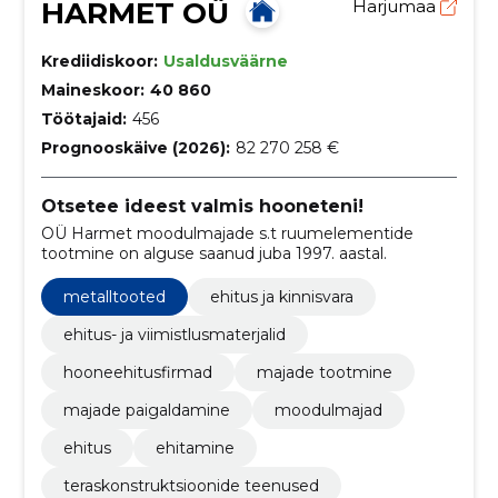
HARMET OÜ
Harjumaa
Krediidiskoor:
Usaldusväärne
Maineskoor:
40 860
Töötajaid:
456
Prognooskäive (2026):
82 270 258 €
Otsetee ideest valmis hooneteni!
OÜ Harmet moodulmajade s.t ruumelementide
tootmine on alguse saanud juba 1997. aastal.
metalltooted
ehitus ja kinnisvara
ehitus- ja viimistlusmaterjalid
hooneehitusfirmad
majade tootmine
majade paigaldamine
moodulmajad
ehitus
ehitamine
teraskonstruktsioonide teenused