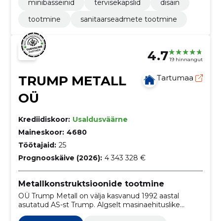
minibasseinid
tervisekapslid
disain
tootmine
sanitaarseadmete tootmine
4.7
19 hinnangut
TRUMP METALL
Tartumaa
OÜ
Krediidiskoor:
Usaldusväärne
Maineskoor:
4680
Töötajaid:
25
Prognooskäive (2026):
4 343 328 €
Metallkonstruktsioonide tootmine
OÜ Trump Metall on välja kasvanud 1992 aastal
asutatud AS-st Trump. Algselt masinaehituslike
töödega tegelevast ettevõttest on aja jooksul