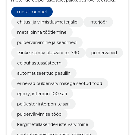
metallide eelpuhastusele, pakkudes kvaliteetseid
pinnakatteid nii ettevõtetele kui ka eraisikutele.
metallmööbel
ehitus- ja viimistlusmaterjalid
interjöör
metallpinna töötlemine
pulbervärvimine ja seadmed
tsinki sisaldav alusvärv pz 790
pulbervärvid
eelpuhastussüsteem
automatiseeritud pesuliin
erinevad pulbervärvimisega seotud tööd
epoxy, interpon 100 sari
polüester interpon tc sari
pulbervärvimise tööd
kergmetallakende-uste värvimine
ventilatsioonielementide värvimine