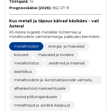
Töötajaid:
14
Prognooskäive (2026):
862 471 €
Kus metall ja täpsus käivad käsikäes - vali
Astera!
AS Astera tegeleb metallide töötlemise ja
metalltoodete valmistamisega, pakkudes klientidele
kvaliteettooteid, projektijuhtimist ning
metallmaterjalide müüki.
metallmööbel
energia- ja maavarad
kütused
maavarad ja tooraine
metallitööstus
seadmed ja masinad
laserlõikus
metalltoodete ja- konstruktsioonide valmistami
ne
allhanketööd masinaehitusele
tooted põllumajandusele
metalltrepid ja -piirded, käsipuud