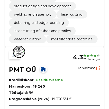
product design and development
welding and assembly
laser cutting
deburring and edge rounding
laser cutting of tubes and profiles
waterjet cutting
metalltoodete tootmine
4.3
17 hinnangut
PMT OÜ
Järvamaa
Krediidiskoor:
Usaldusväärne
Maineskoor:
18 240
Töötajaid:
96
Prognooskäive (2026):
19 336 531 €