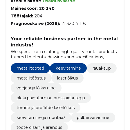
Krediidiskoor:
Usaldusväärne
Maineskoor:
20 340
Töötajaid:
204
Prognooskäive (2026):
21 320 411 €
Your reliable business partner in the metal
industry!
We specialize in crafting high-quality metal products
tailored to clients' drawings and specifications,
employing cutting-edge technology and expertise.
metallitooted
keevitamine
rauakaup
metallitööstus
laserlõikus
veejoaga lõikamine
pleki painutamine presspiduritega
torude ja profiilide laserlõikus
keevitamine ja montaaž
pulbervärvimine
toote disain ja arendus