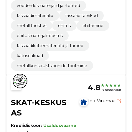
vooderdusmaterjalid ja -tooted
fassaadimaterjalid
fassaaditarvikud
metallitööstus
ehitus
ehitamine
ehitusmaterjalitööstus
fassaadikattematerjalid ja tarbed
katuseaknad
metallkonstruktsioonide tootmine
4.8
4 hinnangut
SKAT-KESKUS
Ida-Virumaa
AS
Krediidiskoor:
Usaldusväärne