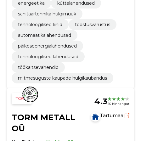
ning kaubandusettevõtetele
energeetika
küttelahendused
sanitaartehnika hulgimüük
tehnoloogilised liinid
tööstusvarustus
automaatikalahendused
päikeseenergialahendused
tehnoloogilised lahendused
töökaitsevahendid
mitmesuguste kaupade hulgikaubandus
4.3
10 hinnangut
TORM METALL
Tartumaa
OÜ