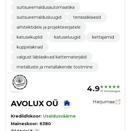
suitsueemaldusautomaatika
suitsueemaldusluugid
terrassiklaasid
arhitektidele ja projekteerijatele
katusekuplid
katuseluugid
kettajamid
kuppelaknad
valgust läbilaskvad kattematerjalid
metalluste ja metallakende tootmine
4.9
17 hinnangut
AVOLUX OÜ
Harjumaa
Krediidiskoor:
Usaldusväärne
Maineskoor:
6380