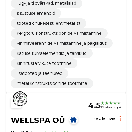
liug- ja tiibväravad, metallaiad
sisustuselemendid
tooted õhukesest lehtmetallist
kergtoru konstruktsioonide valmistamine
vihmaveerennide valmistamine ja paigaldus
katuse turvaelemendid ja tarvikud
kinnitustarvikute tootmine
lisatooted ja teenused
metallkonstruktsioonide tootmine
4.5
22 hinnangut
WELLSPA OÜ
Raplamaa