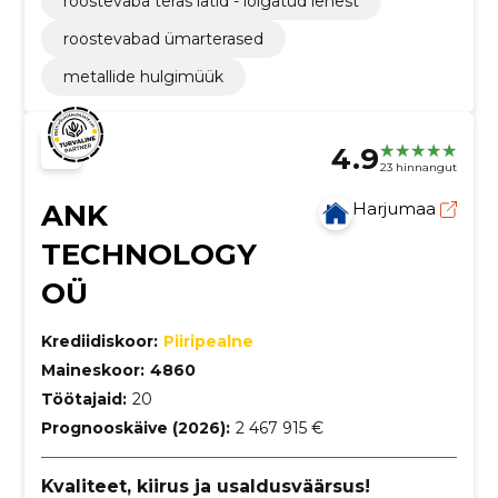
roostevaba teras latid - lõigatud lehest
roostevabad ümarterased
metallide hulgimüük
4.9
23 hinnangut
ANK
Harjumaa
TECHNOLOGY
OÜ
Krediidiskoor:
Piiripealne
Maineskoor:
4860
Töötajaid:
20
Prognooskäive (2026):
2 467 915 €
Kvaliteet, kiirus ja usaldusväärsus!