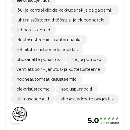
elektrisoojendus
jõu- ja kontrollkilpide kokkupanek ja paigaldamin
e
juhtimissüsteemid tööstus- ja eluhoonetele
tehnosüsteemid
elektrisüsteemid ja automaatika
tehniliste süsteemide hooldus
õhukanalite puhastus
soojuspumbad
ventilatsiooni-, jahutus- ja küttesüsteeme
hooneautomaatikasüsteemid
elektrisüsteeme
soojuspumpaid
külmaseadmeid
kliimaseadmete paigaldus
5.0
7 hinnangut