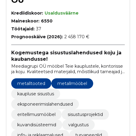
Krediidiskoor:
Usaldusväärne
Maineskoor:
6550
Töötajaid:
37
Prognooskäive (2026):
2 458 170 €
Kogemustega sisustuslahendused koju ja
kaubandusse!
Meediagrupi OÜ mööbel Teie kauplustele, kontorisse
ja koju. Kvaliteetsed materjalid, mõistlikud tarneajad ja
asjatundlik meeskond.
metalltooted
metallmööbel
kaupluse sisustus
eksponeerimislahendused
eritellimusmööbel
sisustusprojektid
kuvandisüsteemid
valgustus
info- ja reklaamalused
turvapeeglid