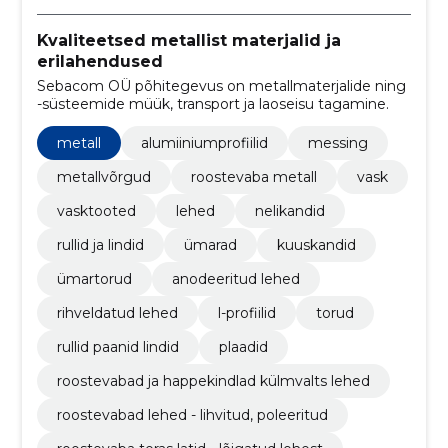
Kvaliteetsed metallist materjalid ja
erilahendused
Sebacom OÜ põhitegevus on metallmaterjalide ning
-süsteemide müük, transport ja laoseisu tagamine.
metall
alumiiniumprofiilid
messing
metallvõrgud
roostevaba metall
vask
vasktooted
lehed
nelikandid
rullid ja lindid
ümarad
kuuskandid
ümartorud
anodeeritud lehed
rihveldatud lehed
l-profiilid
torud
rullid paanid lindid
plaadid
roostevabad ja happekindlad külmvalts lehed
roostevabad lehed - lihvitud, poleeritud