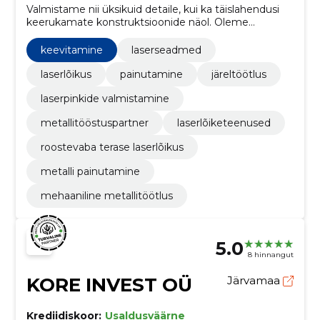
Valmistame nii üksikuid detaile, kui ka täislahendusi
keerukamate konstruktsioonide näol. Oleme
paindlikud ja leiame parima lahenduse ka kõige
lennukamate ideede teostamiseks.
keevitamine
laserseadmed
laserlõikus
painutamine
järeltöötlus
laserpinkide valmistamine
metallitööstuspartner
laserlõiketeenused
roostevaba terase laserlõikus
metalli painutamine
mehaaniline metallitöötlus
5.0
8 hinnangut
KORE INVEST OÜ
Järvamaa
Krediidiskoor:
Usaldusväärne