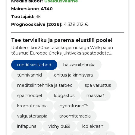
Krediidiskoor:
Usaldusväärne
Maineskoor:
4740
Töötajaid:
35
Prognooskäive (2026):
4 338 212 €
Tee tervisliku ja parema elustiili poole!
Rohkem kui 20aastase kogemusega Wellspa on
tõusnud Euroopa üheks juhtivaks spaatoodete
arendajaks ja tootjaks. Kaasaegsed, läbimõeldud ja
innovaatilised lahendused on aidanud saavutada
meditsiinitarbed
basseinitehnika
meie eesmärki - pakkuda alati parimat kogemust
toodete kasutajatele.
tünnivannid
ehitus ja kinnisvara
meditsiinitehnika ja tarbed
spa varustus
spa mööbel
lõõgastus
massaaž
kromoteraapia
hydrofusion™
valgusteraapia
aroomiteraapia
infrapuna
vichy dušš
lcd ekraan