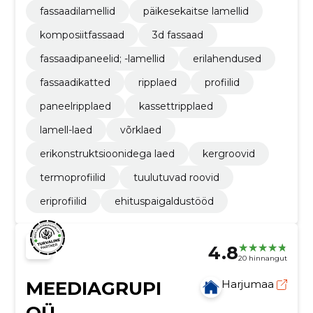
fassaadilamellid
päikesekaitse lamellid
komposiitfassaad
3d fassaad
fassaadipaneelid; -lamellid
erilahendused
fassaadikatted
ripplaed
profiilid
paneelripplaed
kassettripplaed
lamell-laed
võrklaed
erikonstruktsioonidega laed
kergroovid
termoprofiilid
tuulutuvad roovid
eriprofiilid
ehituspaigaldustööd
4.8
20 hinnangut
MEEDIAGRUPI
Harjumaa
OÜ