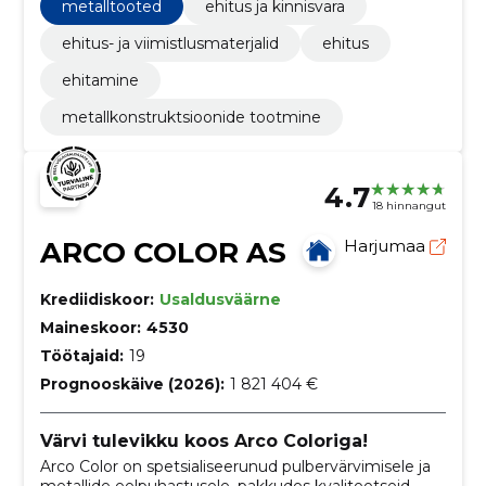
saanud ehituslikke metallkonstruktsioone tootev ja
metalltooted
ehitus ja kinnisvara
paigaldav ettevõte.
ehitus- ja viimistlusmaterjalid
ehitus
ehitamine
metallkonstruktsioonide tootmine
4.7
18 hinnangut
ARCO COLOR AS
Harjumaa
Krediidiskoor:
Usaldusväärne
Maineskoor:
4530
Töötajaid:
19
Prognooskäive (2026):
1 821 404 €
Värvi tulevikku koos Arco Coloriga!
Arco Color on spetsialiseerunud pulbervärvimisele ja