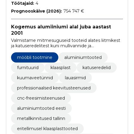
Töötajaid:
4
Prognooskäive (2026):
754 747 €
Kogemus alumiiniumi alal juba aastast
2001
Valmistame mitmesuguseid tooteid alates liitmikest
ja katuseredelitest kuni mullivannide ja
lauaääriselementideni, tagades samal ajal
kõrgekvaliteedilise teostuse ning vastupidavuse.
mööbli tootmine
alumiiniumtooted
furnituurid
klaasplast
katuseredelid
kuumaveetünnid
lauasirmid
professionaalsed keevitusteenused
cnc-freesimisteenused
alumiiniumtooted eesti
metallkinnitused tallinn
eritellimusel klaasplasttooted