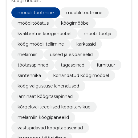
köögimööblit.
mööbli tootmine
mööbli tootmine
mööblitööstus
köögimööbel
kvaliteetne köögimööbel
mööblitootja
köögimööbli tellimine
karkassid
melamiin
uksed ja esipaneelid
töötasapinnad
tagaseinad
furnituur
santehnika
kohandatud köögimööbel
köögivalgustuse lahendused
laminaat köögitasapinnad
kõrgekvaliteedilised köögitarvikud
melamiin köögipaneelid
vastupidavad köögitagaseinad