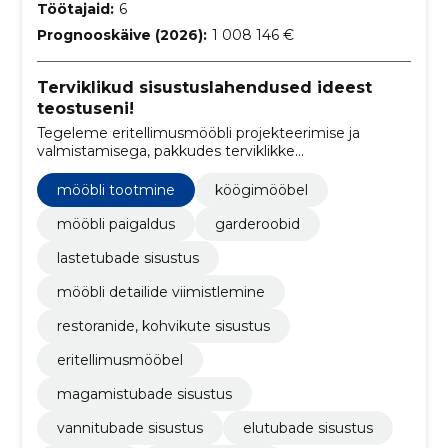
Töötajaid:
6
Prognooskäive (2026):
1 008 146 €
Terviklikud sisustuslahendused ideest
teostuseni!
Tegeleme eritellimusmööbli projekteerimise ja
valmistamisega, pakkudes terviklikke
sisustuslahendusi alates köögimööblist ja
garderoobisüsteemidest kuni kontorite, restoranide ja
mööbli tootmine
köögimööbel
hotellide sisustuseni.
mööbli paigaldus
garderoobid
lastetubade sisustus
mööbli detailide viimistlemine
restoranide, kohvikute sisustus
eritellimusmööbel
magamistubade sisustus
vannitubade sisustus
elutubade sisustus