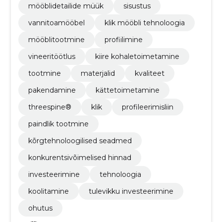
mööblidetailide müük
sisustus
vannitoamööbel
klik mööbli tehnoloogia
mööblitootmine
profiilimine
vineeritöötlus
kiire kohaletoimetamine
tootmine
materjalid
kvaliteet
pakendamine
kättetoimetamine
threespine®
klik
profileerimisliin
paindlik tootmine
kõrgtehnoloogilised seadmed
konkurentsivõimelised hinnad
investeerimine
tehnoloogia
koolitamine
tulevikku investeerimine
ohutus