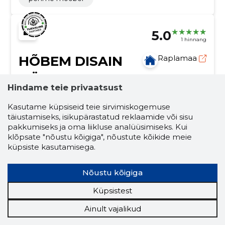
5.0
1 hinnang
HÕBEM DISAIN
Raplamaa
OÜ
Hindame teie privaatsust
Krediidiskoor:
Usaldusväärne
Kasutame küpsiseid teie sirvimiskogemuse
Maineskoor:
2750
täiustamiseks, isikupärastatud reklaamide või sisu
Töötajaid:
–
pakkumiseks ja oma liikluse analüüsimiseks. Kui
klõpsate "nõustu kõigiga", nõustute kõikide meie
Prognooskäive (2026):
–
küpsiste kasutamisega.
Lase lapsel olla õnnelik!
Nõustu kõigiga
Ettevõte spetsialiseerub kvaliteetse Montessori-stiilis
mööbli valmistamisele ja pakkumisele, mis loob
Küpsistest
inspireeriva ja funktsionaalse keskkonna lastele nende
arengu toetamiseks.
mööbli tootmine
kodukujundus
Ainult vajalikud
kunst
montessori
aed
lastele