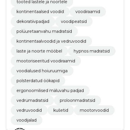
tooted lastele ja noortele
kontinentaalsed voodid
voodiraamid
dekoratiivpadjad
voodipeatsid
polüuretaanvahu madratsid
kontinentaalvoodid ja vedruvoodid
laste ja noorte mööbel
hypnos madratsid
mootoriseeritud voodiraamid
voodialused hoiuruumiga
polsterdatud öökapid
ergonoomilised mäluvahu padjad
vedrumadratsid
proloonmadratsid
vedruvoodid
kušetid
mootorvoodid
voodijalad