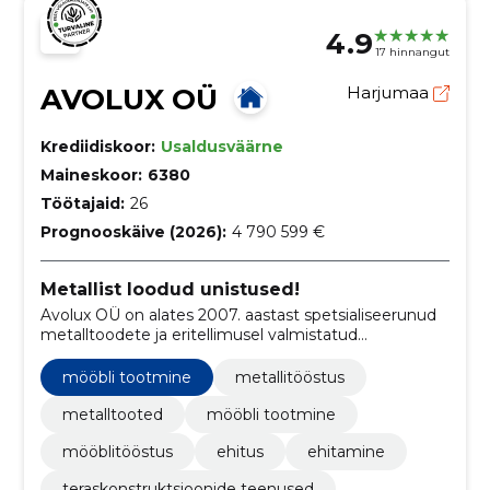
4.9
17 hinnangut
AVOLUX OÜ
Harjumaa
Krediidiskoor:
Usaldusväärne
Maineskoor:
6380
Töötajaid:
26
Prognooskäive (2026):
4 790 599 €
Metallist loodud unistused!
Avolux OÜ on alates 2007. aastast spetsialiseerunud
metalltoodete ja eritellimusel valmistatud
disainmööbli tootmisele, pakkudes laia valikut
metallmööblit, disainmööblit, metallkappe ja
mööbli tootmine
metallitööstus
mitmesuguseid metallitöid.
metalltooted
mööbli tootmine
mööblitööstus
ehitus
ehitamine
teraskonstruktsioonide teenused