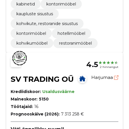
kabinetid
kontorimööbel
kaupluste sisustus
kohvikute, restoranide sisustus
kontorimööbel
hotellimööbel
kohvikumööbel
restoranimööbel
4.5
2 hinnangut
SV TRADING OÜ
Harjumaa
Krediidiskoor:
Usaldusväärne
Maineskoor:
5150
Töötajaid:
16
Prognooskäive (2026):
7 313 258 €