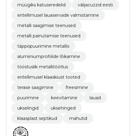
müügiks katuseredelid
välijacuzzid eesti
eritellimusel lauaservade valmistamine
metalli saagimise teenused
metalli painutamise teenused
täppispuurimine metallis
alumiiniumprofiilide lõikamine
tööstuslik metallitöötlus
eritellimusel klaaskiust tooted
terase saagimine
freesimine
puurimine
keevitamine
lauad
ukselingid
uksehinged
klaasplast septikud
mahutid