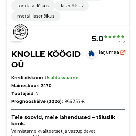
toru laserlõikus
laserlõikus
metalli laserlõikus
5.0
1 hinnang
KNOLLE KÖÖGID
Harjumaa
OÜ
Krediidiskoor:
Usaldusväärne
Maineskoor:
3170
Töötajaid:
7
Prognooskäive (2026):
966 353 €
Teie soovid, meie lahendused – täiuslik
köök.
Valmistame kvaliteetset ja vastupidavat