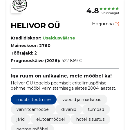
4.8
5 hinnangut
HELIVOR OÜ
Harjumaa
Krediidiskoor:
Usaldusväärne
Maineskoor:
2760
Töötajaid:
2
Prognooskäive (2026):
422 869 €
Iga ruum on unikaalne, meie mööbel ka!
Helivor OÜ tegeleb peamiselt eritellimuspõhise
pehme mööbli valmistamisega alates 2004. aastast.
mööbli tootmine
voodid ja madratsid
vannitoamööbel
diivanid
tumbad
järid
elutoamööbel
hotellisisustus
pehme mööbel