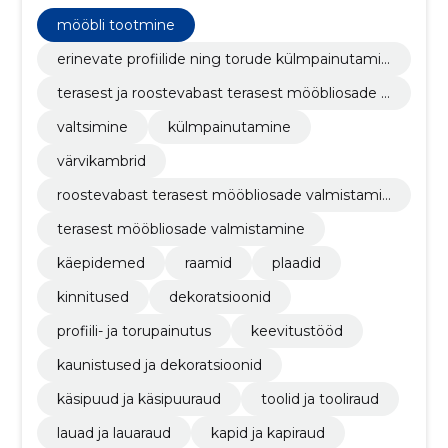
Pakume ka lehtmetalli- ja toru laserlõikusteenust
mööbli tootmine
erinevate profiilide ning torude külmpainutamin
e
terasest ja roostevabast terasest mööbliosade v
almistamine
valtsimine
külmpainutamine
värvikambrid
roostevabast terasest mööbliosade valmistamin
e
terasest mööbliosade valmistamine
käepidemed
raamid
plaadid
kinnitused
dekoratsioonid
profiili- ja torupainutus
keevitustööd
kaunistused ja dekoratsioonid
käsipuud ja käsipuuraud
toolid ja tooliraud
lauad ja lauaraud
kapid ja kapiraud