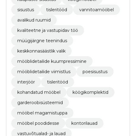
sisustus
tisleritööd
vannitoamööbel
avalikud ruumid
kvaliteetne ja vastupidav töö
müügijärgne teenindus
keskkonnasäästlik valik
mööblidetailide kuumpressimine
mööblidetailide viimistlus
poesisustus
interjöör
tisleritööd
kohandatud mööbel
köögikomplektid
garderoobisüsteemid
mööbel magamistuppa
mööbel poodidesse
kontorilauad
vastuvõtualad- ja lauad