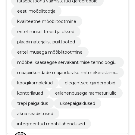
rätsepatööna valmistatud garderoobid
eesti mööblitootja
kvaliteetne mööblitootmine
eritellimusel trepid ja uksed
plaadimaterjalist puittooted
eritellimusega mööblitootmine
mööbel kaasaegse servakantimise tehnoloogia
ga
maapiirkondade majandusliku mitmekesistamis
e investeering
köögikomplektid
elegantsed garderoobid
kontorilauad
erilahendusega raamaturiiulid
trepi paigaldus
uksepaigaldused
akna seadistused
integreeritud mööblilahendused