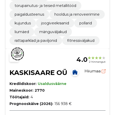
torupainutus- ja teised metallitööd
paigaldusteenus
hooldus ja renoveerimine
kujundus
joogiveekraanid
pollarid
liumäed
mänguväljakud
rattaparklad ja paviljonid
fitnessiväljakud
4.0
2 hinnangut
KASKISAARE OÜ
Hiiumaa
Krediidiskoor:
Usaldusväärne
Maineskoor:
2770
Töötajaid:
4
Prognooskäive (2026):
156 938 €