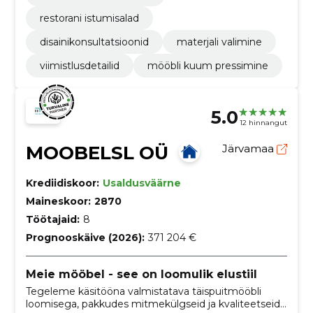
restorani istumisalad
disainikonsultatsioonid
materjali valimine
viimistlusdetailid
mööbli kuum pressimine
5.0
12 hinnangut
MOOBELSL OÜ
Järvamaa
Krediidiskoor:
Usaldusväärne
Maineskoor:
2870
Töötajaid:
8
Prognooskäive (2026):
371 204 €
Meie mööbel - see on loomulik elustiil
Tegeleme käsitööna valmistatava täispuitmööbli
loomisega, pakkudes mitmekülgseid ja kvaliteetseid