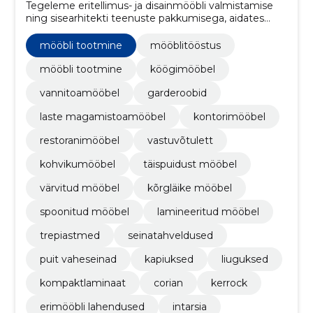
Tegeleme eritellimus- ja disainmööbli valmistamise
ning sisearhitekti teenuste pakkumisega, aidates
klientidel luua personaalse ja kvaliteetse mööbli ning
ruumilahendusi.
mööbli tootmine
mööblitööstus
mööbli tootmine
köögimööbel
vannitoamööbel
garderoobid
laste magamistoamööbel
kontorimööbel
restoranimööbel
vastuvõtulett
kohvikumööbel
täispuidust mööbel
värvitud mööbel
kõrgläike mööbel
spoonitud mööbel
lamineeritud mööbel
trepiastmed
seinatahveldused
puit vaheseinad
kapiuksed
liuguksed
kompaktlaminaat
corian
kerrock
erimööbli lahendused
intarsia