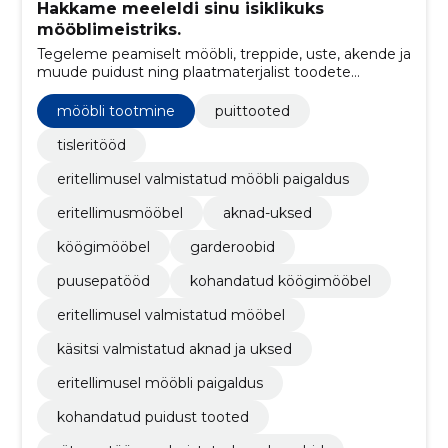
Hakkame meeleldi sinu isiklikuks
mööblimeistriks.
Tegeleme peamiselt mööbli, treppide, uste, akende ja
muude puidust ning plaatmaterjalist toodete
valmistamisega eritellimusel.
mööbli tootmine
puittooted
tisleritööd
eritellimusel valmistatud mööbli paigaldus
eritellimusmööbel
aknad-uksed
köögimööbel
garderoobid
puusepatööd
kohandatud köögimööbel
eritellimusel valmistatud mööbel
käsitsi valmistatud aknad ja uksed
eritellimusel mööbli paigaldus
kohandatud puidust tooted