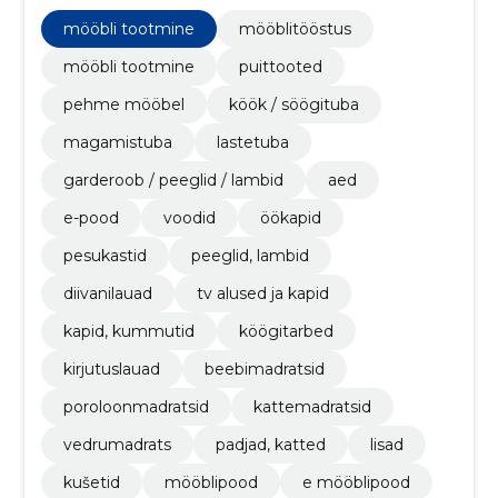
mööblilahendusi kogu kodu jaoks.
mööbli tootmine
mööblitööstus
mööbli tootmine
puittooted
pehme mööbel
köök / söögituba
magamistuba
lastetuba
garderoob / peeglid / lambid
aed
e-pood
voodid
öökapid
pesukastid
peeglid, lambid
diivanilauad
tv alused ja kapid
kapid, kummutid
köögitarbed
kirjutuslauad
beebimadratsid
poroloonmadratsid
kattemadratsid
vedrumadrats
padjad, katted
lisad
kušetid
mööblipood
e mööblipood