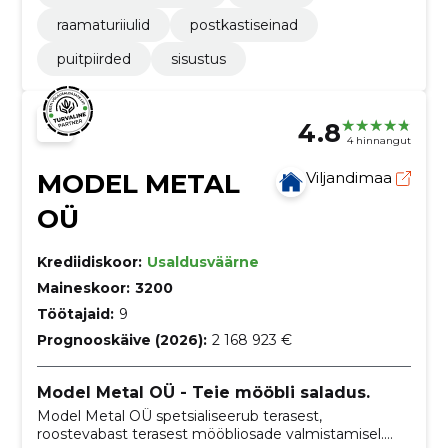
raamaturiiulid
postkastiseinad
puitpiirded
sisustus
4.8
4 hinnangut
MODEL METAL
Viljandimaa
OÜ
Krediidiskoor:
Usaldusväärne
Maineskoor:
3200
Töötajaid:
9
Prognooskäive (2026):
2 168 923 €
Model Metal OÜ - Teie mööbli saladus.
Model Metal OÜ spetsialiseerub terasest,
roostevabast terasest mööbliosade valmistamisel.