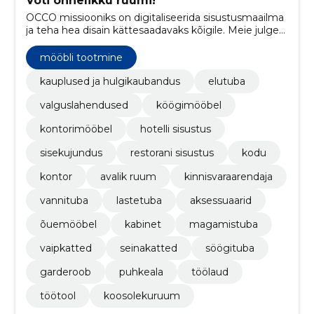
Võti õnnelikku ruumi!
OCCO missiooniks on digitaliseerida sisustusmaailma
ja teha hea disain kättesaadavaks kõigile. Meie julge
ja ambitsioonikas tiim on pühendunud sinu ootuste
ületamisele. Meie sõnavaras pole kohta sõnal
mööbli tootmine
&amp;#039;&amp;#039;ei&amp;#039;&amp;#039; ja
oleme alati valmis astuma lisasammu.
kauplused ja hulgikaubandus
elutuba
valguslahendused
köögimööbel
kontorimööbel
hotelli sisustus
sisekujundus
restorani sisustus
kodu
kontor
avalik ruum
kinnisvaraarendaja
vannituba
lastetuba
aksessuaarid
õuemööbel
kabinet
magamistuba
vaipkatted
seinakatted
söögituba
garderoob
puhkeala
töölaud
töötool
koosolekuruum