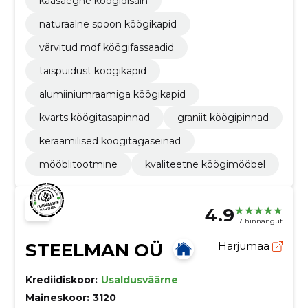
kaasaegne köögidisain
naturaalne spoon köögikapid
värvitud mdf köögifassaadid
täispuidust köögikapid
alumiiniumraamiga köögikapid
kvarts köögitasapinnad
graniit köögipinnad
keraamilised köögitagaseinad
mööblitootmine
kvaliteetne köögimööbel
4.9
7 hinnangut
STEELMAN OÜ
Harjumaa
Krediidiskoor:
Usaldusväärne
Maineskoor:
3120