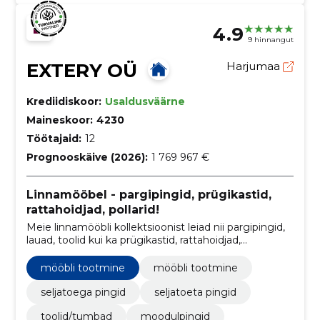
4.9
9 hinnangut
EXTERY OÜ
Harjumaa
Krediidiskoor:
Usaldusväärne
Maineskoor:
4230
Töötajaid:
12
Prognooskäive (2026):
1 769 967 €
Linnamööbel - pargipingid, prügikastid,
rattahoidjad, pollarid!
Meie linnamööbli kollektsioonist leiad nii pargipingid,
lauad, toolid kui ka prügikastid, rattahoidjad,
sõidutõkked ja taimekonteinerid!
mööbli tootmine
mööbli tootmine
seljatoega pingid
seljatoeta pingid
toolid/tumbad
moodulpingid