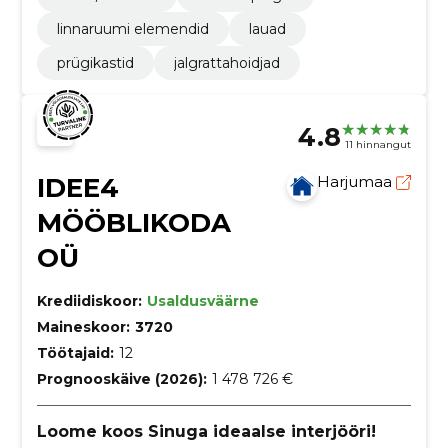
linnaruumi elemendid
lauad
prügikastid
jalgrattahoidjad
4.8
11 hinnangut
IDEE4
Harjumaa
MÖÖBLIKODA
OÜ
Krediidiskoor:
Usaldusväärne
Maineskoor:
3720
Töötajaid:
12
Prognooskäive (2026):
1 478 726 €
Loome koos Sinuga ideaalse interjööri!