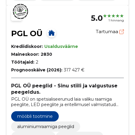
5.0
1 hinnang
PGL OÜ
Tartumaa
Krediidiskoor:
Usaldusväärne
Maineskoor:
2830
Töötajaid:
2
Prognooskäive (2026):
317 427 €
PGL OÜ peeglid - Sinu stiili ja valgustuse
peegeldus.
PGL OÜ on spetsialiseerunud laia valiku raamiga
peeglite, LED peeglite ja eritellimusel valmistatud
peeglite pakkumisele, luues kvaliteetseid
peegellahendusi erinevates suurustes, värvitoonides
mööbli tootmine
ja stiilides.
alumiiniumraamiga peeglid