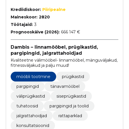
Krediidiskoor:
Piiripealne
Maineskoor:
2820
Töötajaid:
3
Prognooskäive (2026):
666 147 €
Dambis – linnamööbel, prügikastid,
pargipingid, jalgrattahoidjad
Kvaliteetne välimööbel- linnamööbel, mänguväljakud,
fitnessväljakud ja palju muud!
mööbli tootmine
prügikastid
pargipingid
tänavamööbel
väliprügikastid
siseprügikastid
tuhatoosid
pargipingid ja toolid
jalgrattahoidjad
rattaparklad
konsultatsioonid