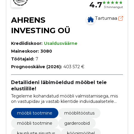
4.7
3 hinnangut
AHRENS
Tartumaa
INVESTING OÜ
Krediidiskoor:
Usaldusväärne
Maineskoor:
3080
Töötajaid:
7
Prognooskäive (2026):
403 572 €
Detailideni läbimõeldud mööbel teie
elustiilile!
Tegeleme kohandatud mööbli valmistamisega, mis
on vastupidav ja vastab klientide individuaalsetele
vajadustele.
mööbli tootmine
mööblitööstus
mööbli tootmine
garderoobid
kaupluste sisustus
köögimööbel