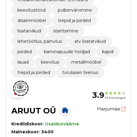
keevitustööd
pulbervärvimine
disainmööbel
trepid ja piirded
lisatarvikud
stantsimine
lehetöötlus, painutus
atv lisatarvikud
piirded
kaminapuude hoidjad
kapid
lauad
keevitus
metallmööbel
trepid ja piirded
torulaseri teenus
3.9
14 hinnangut
ARUUT OÜ
Harjumaa
Krediidiskoor:
Usaldusväärne
Maineskoor:
5400