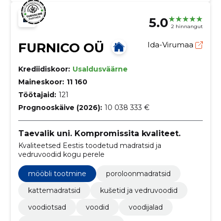
5.0
2 hinnangut
FURNICO OÜ
Ida-Virumaa
Krediidiskoor:
Usaldusväärne
Maineskoor:
11 160
Töötajaid:
121
Prognooskäive (2026):
10 038 333 €
Taevalik uni. Kompromissita kvaliteet.
Kvaliteetsed Eestis toodetud madratsid ja
vedruvoodid kogu perele
mööbli tootmine
poroloonmadratsid
kattemadratsid
kušetid ja vedruvoodid
voodiotsad
voodid
voodijalad