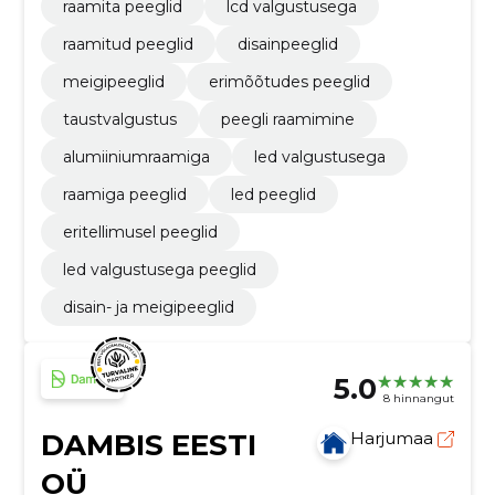
raamita peeglid
lcd valgustusega
raamitud peeglid
disainpeeglid
meigipeeglid
erimõõtudes peeglid
taustvalgustus
peegli raamimine
alumiiniumraamiga
led valgustusega
raamiga peeglid
led peeglid
eritellimusel peeglid
led valgustusega peeglid
disain- ja meigipeeglid
5.0
8 hinnangut
DAMBIS EESTI
Harjumaa
OÜ