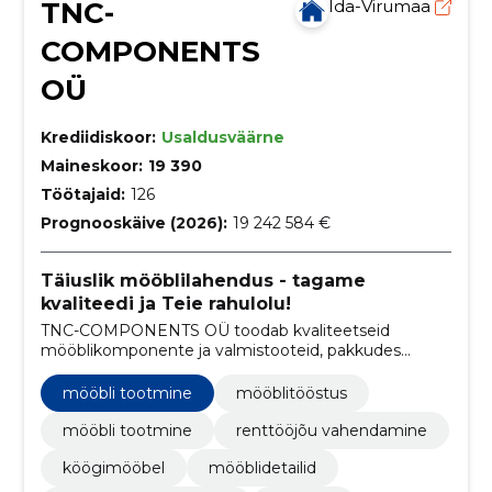
TNC-
Ida-Virumaa
COMPONENTS
OÜ
Krediidiskoor:
Usaldusväärne
Maineskoor:
19 390
Töötajaid:
126
Prognooskäive (2026):
19 242 584 €
Täiuslik mööblilahendus - tagame
kvaliteedi ja Teie rahulolu!
TNC-COMPONENTS OÜ toodab kvaliteetseid
mööblikomponente ja valmistooteid, pakkudes
usaldusväärset tarnet, konkurentsivõimelisi hindu
ning kliendipõhist lähenemist.
mööbli tootmine
mööblitööstus
mööbli tootmine
renttööjõu vahendamine
köögimööbel
mööblidetailid