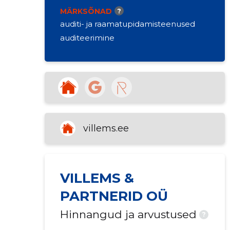
MÄRKSÕNAD
?
auditi- ja raamatupidamisteenused
auditeerimine
villems.ee
VILLEMS &
PARTNERID OÜ
Hinnangud ja arvustused
?