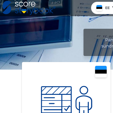
EE
Pane
sündm