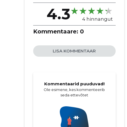
4.3
4 hinnangut
Kommentaare:
0
LISA KOMMENTAAR
Kommentaarid puuduvad!
Ole esimene, kes kommenteerib
seda ettevõtet