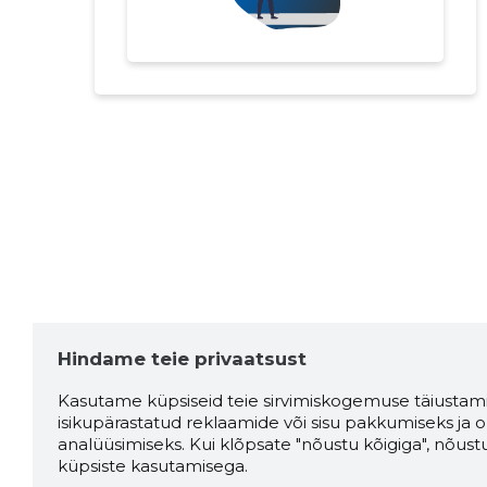
Hindame teie privaatsust
Kasutame küpsiseid teie sirvimiskogemuse täiustami
isikupärastatud reklaamide või sisu pakkumiseks ja o
analüüsimiseks. Kui klõpsate "nõustu kõigiga", nõust
küpsiste kasutamisega.