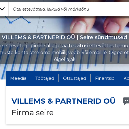
VILLEMS & PARTNERID OÜ | Seire sündmused
 ettevõte jälgimise alla ja saa teavitusi ettevõttes toi
uste kohta otse oma mobiili, veebi või emailile. Õiged o
õigel ajal!
Meedia
Töötajad
Otsustajad
Finantsid
Ko
VILLEMS & PARTNERID OÜ
Firma seire