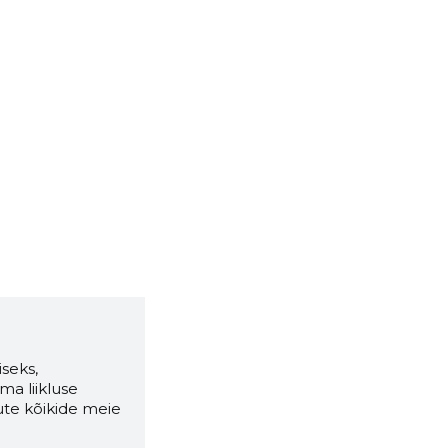
seks,
ma liikluse
ute kõikide meie