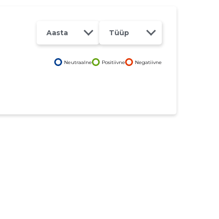
Aasta
Tüüp
Neutraalne
Positiivne
Negatiivne