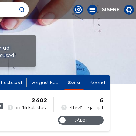
SISENE
munud
tsused
hustused
Võrgustikud
Seire
Koond
2402
6
?
?
profiili külastust
ettevõtte jälgijat
JÄLGI