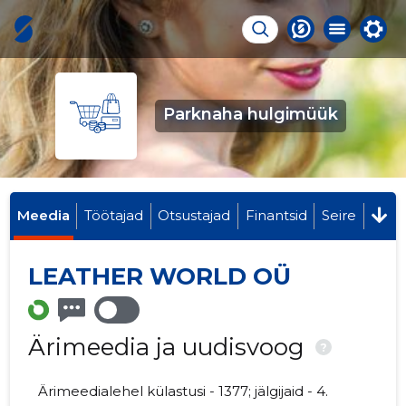
Parknaha hulgimüük
Meedia
Töötajad
Otsustajad
Finantsid
Seire
LEATHER WORLD OÜ
Ärimeedia ja uudisvoog
?
Ärimeedialehel külastusi - 1377; jälgijaid - 4.