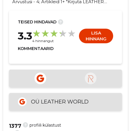
Arvustusi - 4; Artikleid 1+ "Kirjuta LEATHER
WORLD OÜ kohta arvamuslugu!"
TEISED HINDAVAD
?
7
3.3
LISA
HINNANG
4 hinnangut
KOMMENTAARID
OÜ LEATHER WORLD
?
profiili külastust
1377