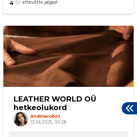
?
ettevõtte jälgijat
4
p
LEATHER WORLD OÜ
hetkeolukord
Andmerobot
13.06.2025, 00.28