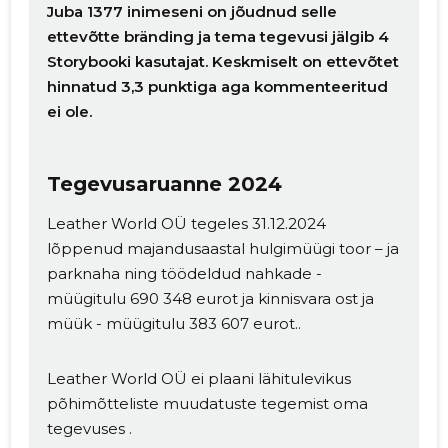
Juba 1377 inimeseni on jõudnud selle
ettevõtte bränding ja tema tegevusi jälgib 4
Storybooki kasutajat. Keskmiselt on ettevõtet
hinnatud 3,3 punktiga aga kommenteeritud
ei ole.
Tegevusaruanne 2024
Leather World OÜ tegeles 31.12.2024
Muuda pildi
lõppenud majandusaastal hulgimüügi toor – ja
kirjeldust
parknaha ning töödeldud nahkade -
müügitulu 690 348 eurot ja kinnisvara ost ja
müük - müügitulu 383 607 eurot..
Leather World OÜ ei plaani lähitulevikus
põhimõtteliste muudatuste tegemist oma
tegevuses .