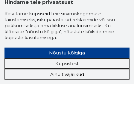
Hindame teie privaatsust
Kasutame küpsiseid teie sirvimiskogemuse
täiustamiseks, isikupärastatud reklaamide või sisu
pakkumiseks ja oma liikluse analüüsimiseks. Kui
klõpsate "nõustu kõigiga", nõustute kõikide meie
küpsiste kasutamisega.
Nõustu kõigiga
Küpsistest
Ainult vajalikud