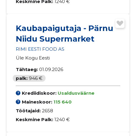
Keskmine Palk:
1240 €
Kaubapaigutaja - Pärnu
Niidu Supermarket
RIMI EESTI FOOD AS
Üle Kogu Eesti
Tähtaeg:
01.09.2026
palk:
946 €
Krediidiskoor:
Usaldusväärne
Maineskoor:
115 640
Töötajaid:
2658
Keskmine Palk:
1240 €