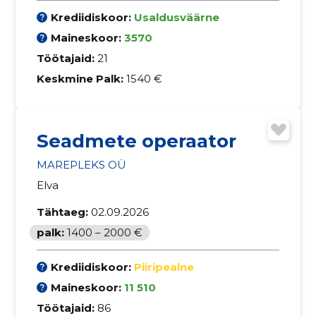
Krediidiskoor:
Usaldusväärne
Maineskoor:
3570
Töötajaid:
21
Keskmine Palk:
1540 €
Seadmete operaator
MAREPLEKS OÜ
Elva
Tähtaeg:
02.09.2026
palk:
1400 – 2000 €
Krediidiskoor:
Piiripealne
Maineskoor:
11 510
Töötajaid:
86