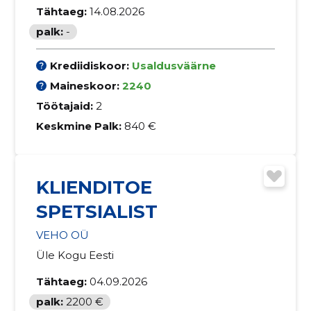
Tähtaeg:
14.08.2026
palk:
-
Krediidiskoor:
Usaldusväärne
Maineskoor:
2240
Töötajaid:
2
Keskmine Palk:
840 €
KLIENDITOE
SPETSIALIST
VEHO OÜ
Üle Kogu Eesti
Tähtaeg:
04.09.2026
palk:
2200 €