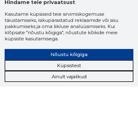
Hindame teie privaatsust
Kasutame küpsiseid teie sirvimiskogemuse
täiustamiseks, isikupärastatud reklaamide või sisu
pakkumiseks ja oma liikluse analüüsimiseks. Kui
klõpsate "nõustu kõigiga", nõustute kõikide meie
küpsiste kasutamisega.
Nõustu kõigiga
Küpsistest
Ainult vajalikud
Storybook
Chrome laiendus