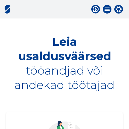
Leia
usaldusväärsed
tööandjad või
andekad töötajad