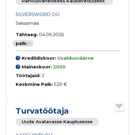
Rahvusvahelisteks Kaubavedudeks
SILVERSWORD OÜ
Saksamaa
Tähtaeg:
04.09.2026
palk:
-
Krediidiskoor:
Usaldusväärne
Maineskoor:
2030
Töötajaid:
2
Keskmine Palk:
520 €
Turvatöötaja
Uude Avatavasse Kauplusesse