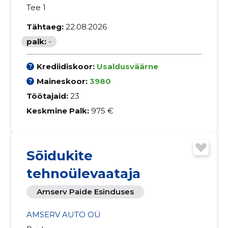
Tee 1
Tähtaeg:
22.08.2026
palk:
-
Krediidiskoor:
Usaldusväärne
Maineskoor:
3980
Töötajaid:
23
Keskmine Palk:
975 €
Sõidukite
tehnoülevaataja
Amserv Paide Esinduses
AMSERV AUTO OÜ