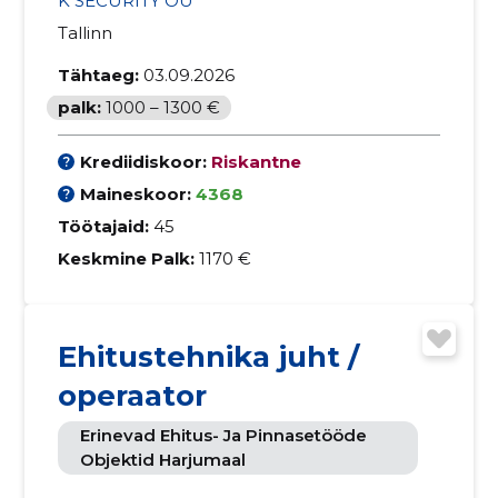
K SECURITY OÜ
Tallinn
Tähtaeg:
03.09.2026
palk:
1000 – 1300 €
Krediidiskoor:
Riskantne
Maineskoor:
4368
Töötajaid:
45
Keskmine Palk:
1170 €
Ehitustehnika juht /
operaator
Erinevad Ehitus- Ja Pinnasetööde
Objektid Harjumaal