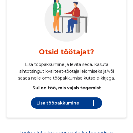
Otsid töötajat?
Lisa tööpakkumine ja levita seda. Kasuta
sihtotsingut kvaliteet-töötaja leidmiseks ja/või
saada neile oma tööpakkumise kutse e-kirjaga.
Sul on töö, mis vajab tegemist
Lisa tööpakkumine
Töökuulutuste juures vaata ka Tööandja ja