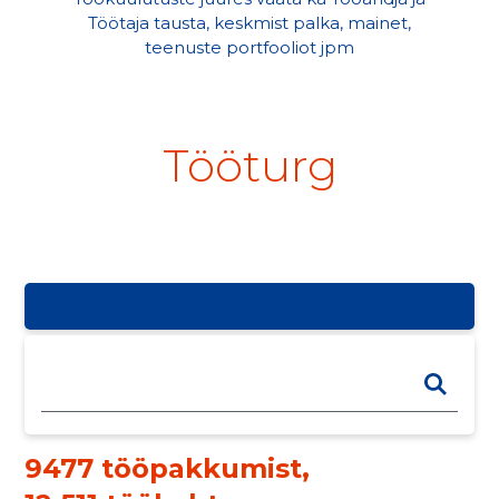
Töötaja tausta, keskmist palka, mainet,
teenuste portfooliot jpm
Tööturg
9477 tööpakkumist
,