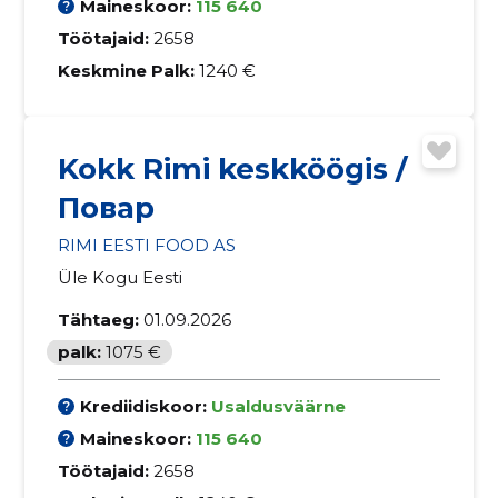
Maineskoor:
115 640
Töötajaid:
2658
Keskmine Palk:
1240 €
Kokk Rimi keskköögis /
Повар
RIMI EESTI FOOD AS
Üle Kogu Eesti
Tähtaeg:
01.09.2026
palk:
1075 €
Krediidiskoor:
Usaldusväärne
Maineskoor:
115 640
Töötajaid:
2658