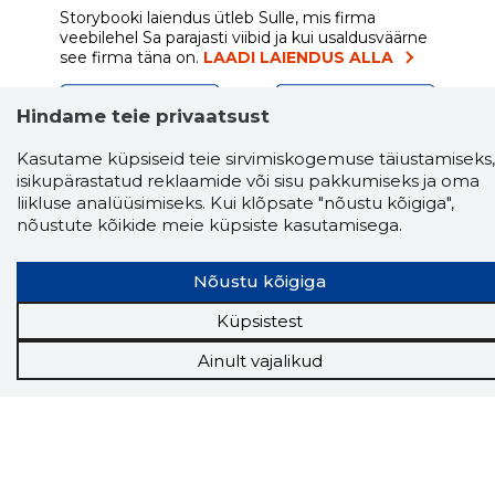
Storybooki laiendus ütleb Sulle, mis firma
veebilehel Sa parajasti viibid ja kui usaldusväärne
see firma täna on.
LAADI LAIENDUS ALLA
Hindame teie privaatsust
Näed helistaja tausta!
Storybooki Äpp toob
Kasutame küpsiseid teie sirvimiskogemuse täiustamiseks,
Sinuni
OTSEKONTAKTID
400 000 Eesti
isikupärastatud reklaamide või sisu pakkumiseks ja oma
ettevõtte ja isikute kohta (juhid, ametnikud).
liikluse analüüsimiseks. Kui klõpsate "nõustu kõigiga",
Andmed on rikastatud maksevõime ja
nõustute kõikide meie küpsiste kasutamisega.
finantsinfoga.
Nõustu kõigiga
Küpsistest
Tööriistad
Ainult vajalikud
Sooduspakkumised
Hanked
Tööturg
Sihtkliendid
Rakendused