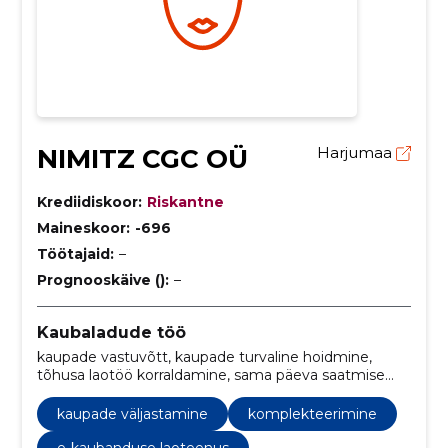
NIMITZ CGC OÜ
Harjumaa
Krediidiskoor:
Riskantne
Maineskoor:
-696
Töötajaid:
–
Prognooskäive ():
–
Kaubaladude töö
kaupade vastuvõtt, kaupade turvaline hoidmine,
tõhusa laotöö korraldamine, sama päeva saatmise
võimekus, e-kaubanduse platvormi integratsioon,
personaliseeritud kliendipakendid, täisteenindusega
kaupade väljastamine
komplekteerimine
laolahendus, platvormi ühilduvus, reaalajas
uuendused, e-kaubanduse sünkroonimine
e-kaubanduse laoteenus