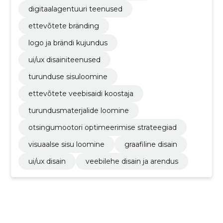
digitaalagentuuri teenused
ettevõtete bränding
logo ja brändi kujundus
ui/ux disainiteenused
turunduse sisuloomine
ettevõtete veebisaidi koostaja
turundusmaterjalide loomine
otsingumootori optimeerimise strateegiad
visuaalse sisu loomine
graafiline disain
ui/ux disain
veebilehe disain ja arendus