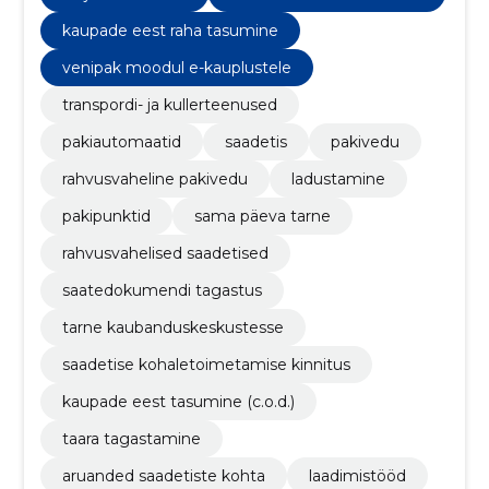
kaupade eest raha tasumine
venipak moodul e-kauplustele
transpordi- ja kullerteenused
pakiautomaatid
saadetis
pakivedu
rahvusvaheline pakivedu
ladustamine
pakipunktid
sama päeva tarne
rahvusvahelised saadetised
saatedokumendi tagastus
tarne kaubanduskeskustesse
saadetise kohaletoimetamise kinnitus
kaupade eest tasumine (c.o.d.)
taara tagastamine
aruanded saadetiste kohta
laadimistööd