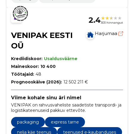
2.4
303 hinnangut
VENIPAK EESTI
Harjumaa
OÜ
Krediidiskoor:
Usaldusväärne
Maineskoor:
10 400
Töötajaid:
48
Prognooskäive (2026):
12 502 211 €
Viime kohale sinu äri nimel
VENIPAK on rahvusvaheliste saadetiste transpordi- ja
logistikateenuseid pakkuv ettevõte.
packaging
express tarne
nelja käe teenus
teenused e-kaubanduses