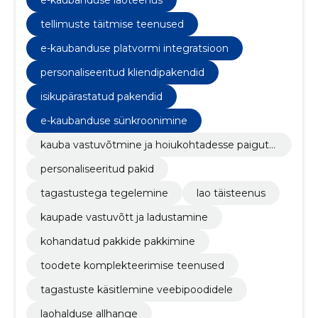
tellimuste täitmise teenused
e-kaubanduse platvormi integratsioon
personaliseeritud kliendipakendid
isikupärastatud pakendid
e-kaubanduse sünkroonimine
kauba vastuvõtmine ja hoiukohtadesse paiguta
mine
personaliseeritud pakid
tagastustega tegelemine
lao täisteenus
kaupade vastuvõtt ja ladustamine
kohandatud pakkide pakkimine
toodete komplekteerimise teenused
tagastuste käsitlemine veebipoodidele
laohalduse allhange