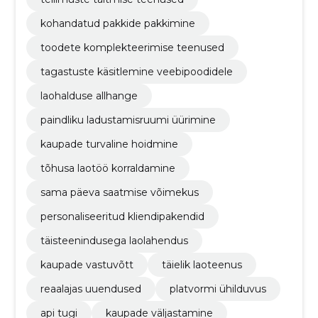
kohandatud pakkide pakkimine
toodete komplekteerimise teenused
tagastuste käsitlemine veebipoodidele
laohalduse allhange
paindliku ladustamisruumi üürimine
kaupade turvaline hoidmine
tõhusa laotöö korraldamine
sama päeva saatmise võimekus
personaliseeritud kliendipakendid
täisteenindusega laolahendus
kaupade vastuvõtt
täielik laoteenus
reaalajas uuendused
platvormi ühilduvus
api tugi
kaupade väljastamine