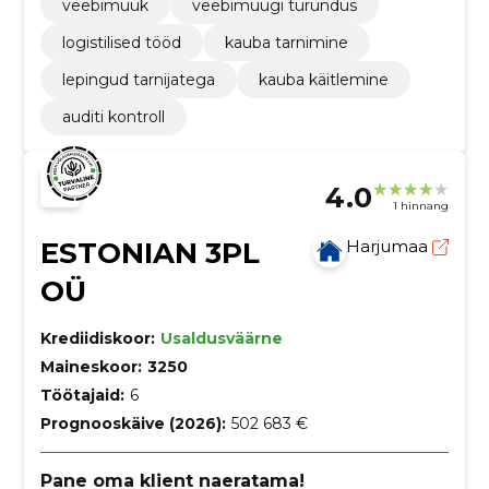
veebimüük
veebimüügi turundus
logistilised tööd
kauba tarnimine
lepingud tarnijatega
kauba käitlemine
auditi kontroll
4.0
1 hinnang
ESTONIAN 3PL
Harjumaa
OÜ
Krediidiskoor:
Usaldusväärne
Maineskoor:
3250
Töötajaid:
6
Prognooskäive (2026):
502 683 €
Pane oma klient naeratama!