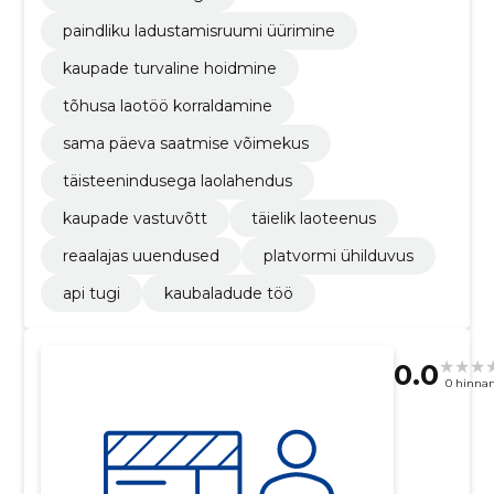
paindliku ladustamisruumi üürimine
kaupade turvaline hoidmine
tõhusa laotöö korraldamine
sama päeva saatmise võimekus
täisteenindusega laolahendus
kaupade vastuvõtt
täielik laoteenus
reaalajas uuendused
platvormi ühilduvus
api tugi
kaubaladude töö
0.0
0 hinna