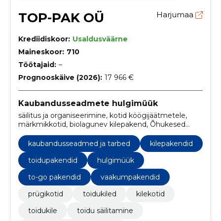
TOP-PAK OÜ
Harjumaa
Krediidiskoor:
Usaldusväärne
Maineskoor:
710
Töötajaid:
–
Prognooskäive (2026):
17 966 €
Kaubandusseadmete hulgimüük
säilitus ja organiseerimine, kotid köögijäätmetele,
märkmikkotid, biolagunev kilepakend, Õhukesed
plastikust kilekotid, taaskasutatavad prügikotid,
mustad prügikotid, minigripid, erinevad suurused,
kaubandusseadmed ja tarbed
kilepakendid
biolagunevad kotid
toidupakendid
hulgimüük
to-go pakendid
vaakumpakendid
prügikotid
toidukiled
kilekotid
toidukile
toidu säilitamine