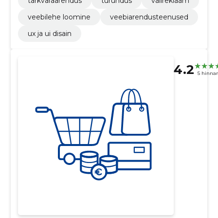
tarkvaraarendus
turundus
välireklaam
veebilehe loomine
veebiarendusteenused
ux ja ui disain
4.2
5 hinna