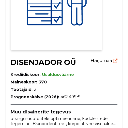
DISENJADOR OÜ
Harjumaa
Krediidiskoor:
Usaldusväärne
Maineskoor:
370
Töötajaid:
2
Prognooskäive (2026):
462 495 €
Muu disainerite tegevus
otsingumootoritele optimeerimine, kodulehtede
tegemine, Brändi identiteet, korporatiivne visuaalne