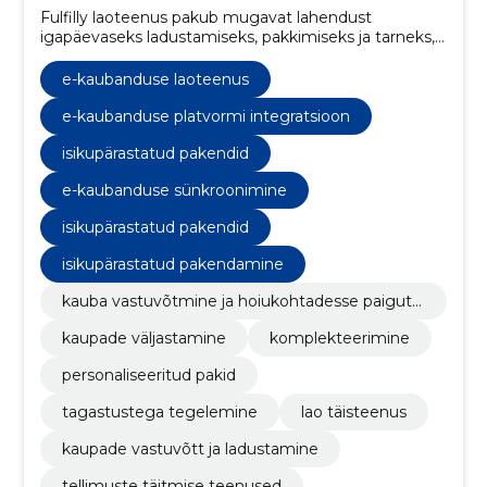
Fulfilly laoteenus pakub mugavat lahendust
igapäevaseks ladustamiseks, pakkimiseks ja tarneks,
kindlustades kogu kauba ning pakkudes parimaid
tarnehindu, makstes vaid kasutatud teenuse eest.
e-kaubanduse laoteenus
e-kaubanduse platvormi integratsioon
isikupärastatud pakendid
e-kaubanduse sünkroonimine
isikupärastatud pakendid
isikupärastatud pakendamine
kauba vastuvõtmine ja hoiukohtadesse paiguta
mine
kaupade väljastamine
komplekteerimine
personaliseeritud pakid
tagastustega tegelemine
lao täisteenus
kaupade vastuvõtt ja ladustamine
tellimuste täitmise teenused