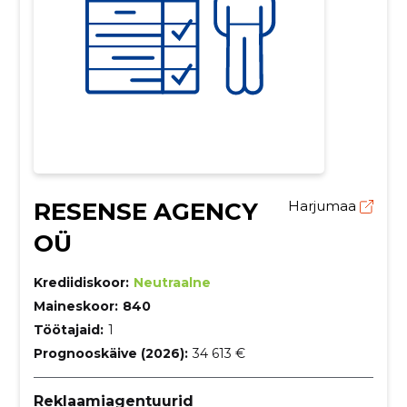
RESENSE AGENCY
Harjumaa
OÜ
Krediidiskoor:
Neutraalne
Maineskoor:
840
Töötajaid:
1
Prognooskäive (2026):
34 613 €
Reklaamiagentuurid