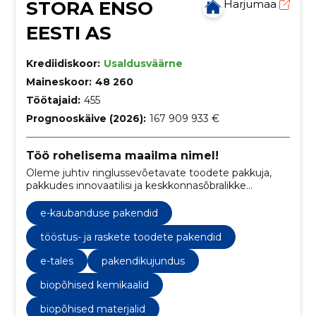
STORA ENSO
Harjumaa
EESTI AS
Krediidiskoor:
Usaldusväärne
Maineskoor:
48 260
Töötajaid:
455
Prognooskäive (2026):
167 909 933 €
Töö rohelisema maailma nimel!
Oleme juhtiv ringlussevõetavate toodete pakkuja,
pakkudes innovaatilisi ja keskkonnasõbralikke
lahendusi pakendite, biomaterjalide,
puitkonstruktsioonide ja paberi valdkonnas.
e-kaubanduse pakendid
tööstus- ja raskete toodete pakendid
e-tales
pakendikujundus
biopõhised kemikaalid
biopõhised materjalid