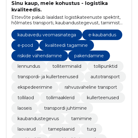
Sinu kaup, meie kohustus - logistika
kvaliteedis.
Ettevõte pakub laialdast logistikateenuste spektrit,
hõlmates transporti, kaubandustegevust, tarnimist
ning tarneplaanide koordineerimist, et tagada sujuv
kaubavahetus igal sammul.
kaubavedu veomasinatega
e-kaubandus
e-pood
kvaliteedi tagamine
riskide vähendamine
pakendamine
lennundus
tolliterminalid
tollipunktid
transpordi- ja kullerteenused
autotransport
ekspedeerimine
rahvusvaheline transport
tollilaod
tollimaaklerid
kullerteenused
laoseis
transpordi juhtimine
kaubandustegevus
tarnimine
laovarud
tarneplaanid
turg