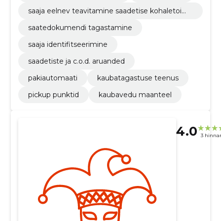
saaja eelnev teavitamine saadetise kohaletoim
etamisest
saatedokumendi tagastamine
saaja identifitseerimine
saadetiste ja c.o.d. aruanded
pakiautomaati
kaubatagastuse teenus
pickup punktid
kaubavedu maanteel
4.0
3 hinna