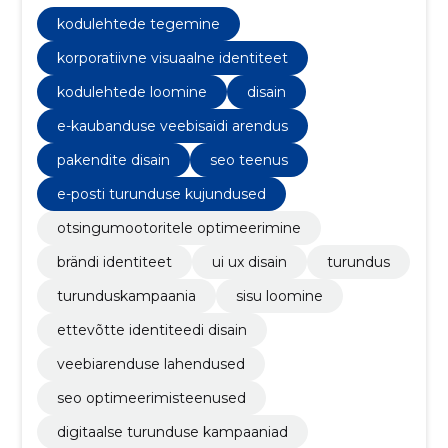
identiteet, kodulehtede loomine, disain, ui ux disain,
turundus, turunduskampaania, sisu loomine
kodulehtede tegemine
korporatiivne visuaalne identiteet
kodulehtede loomine
disain
e-kaubanduse veebisaidi arendus
pakendite disain
seo teenus
e-posti turunduse kujundused
otsingumootoritele optimeerimine
brändi identiteet
ui ux disain
turundus
turunduskampaania
sisu loomine
ettevõtte identiteedi disain
veebiarenduse lahendused
seo optimeerimisteenused
digitaalse turunduse kampaaniad