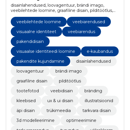
disainlahendused, loovagentuur, brändi imago,
veebilehtede loomine, graafiline disain, pilditöötlus,
tootefotod, veebiarendused, veebidisain, visuaalne
identiteet
veebilehtede loomine
veebiarendused
visuaalne identiteet
veebiarendus
pakendidisain
visuaalse identiteedi loomine
e-kaubandus
pakendite kujundamine
disainlahendused
loovagentuur
brändi imago
graafiline disain
pilditöötlus
tootefotod
veebidisain
bränding
kleebised
ux & ui disain
illustratsioonid
äpi disain
trükimeedia
tarkvara disain
3d modelleerimine
optimeerimine