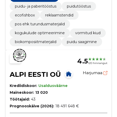
puidu- ja paberitööstus
puidutööstus
ecofishbox
reklaamstendid
pos ehk turundusmaterjalid
kogukulude optimeerimine
vormitud kiud
biokomposiitmaterjalid
puidu saagimine
4.5
120 hinnangut
ALPI EESTI OÜ
Harjumaa
Krediidiskoor:
Usaldusväärne
Maineskoor:
13 020
Töötajaid:
43
Prognooskäive (2026):
18 491 648 €