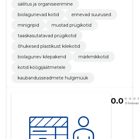
säilitus ja organiseerimine
biolagunevad kotid
erinevad suurused
minigripid
mustad prügikotid
taaskasutatavad prügikotid
õhukesed plastikust kilekotid
biolagunev kilepakend
märkmikkotid
kotid köögijäätmetele
kaubandusseadmete hulgimüük
0.0
0 hinna