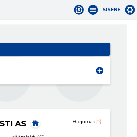
SISENE
STI AS
Harjumaa