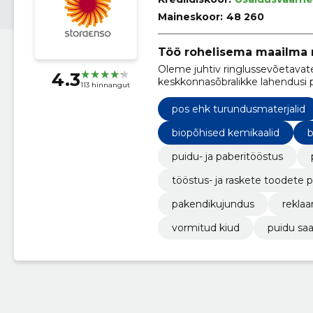
Maineskoor:
48 260
Töö rohelisema maailma 
Oleme juhtiv ringlussevõetavate
4.3
keskkonnasõbralikke lahendusi p
113 hinnangut
ja paberi valdkonnas.
pos ehk turundusmaterjalid
biopõhised kemikaalid
b
puidu- ja paberitööstus
tööstus- ja raskete toodete 
pakendikujundus
rekla
vormitud kiud
puidu sa