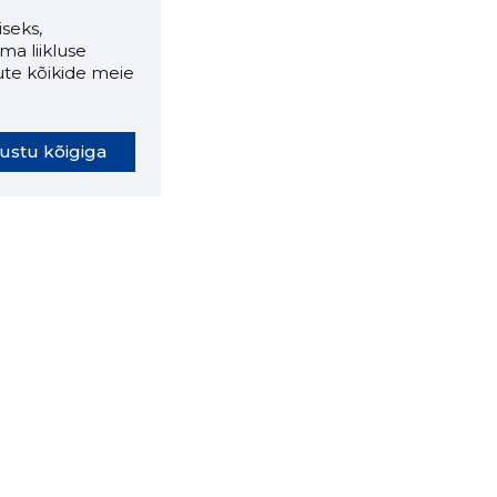
seks,
ma liikluse
ute kõikide meie
ustu kõigiga
oki laiendus ütleb Sulle, mis
eebilehel Sa parajasti viibid ja
ldusväärne see firma täna on.
 LAIENDUS ALLA