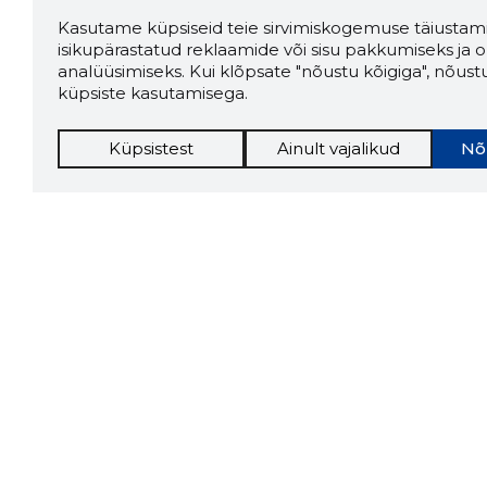
Kasutame küpsiseid teie sirvimiskogemuse täiustami
isikupärastatud reklaamide või sisu pakkumiseks ja o
analüüsimiseks. Kui klõpsate "nõustu kõigiga", nõust
küpsiste kasutamisega.
Küpsistest
Ainult vajalikud
Nõ
Storybo
Storybook
firma v
kui usa
Chrome laiendus
LAADI