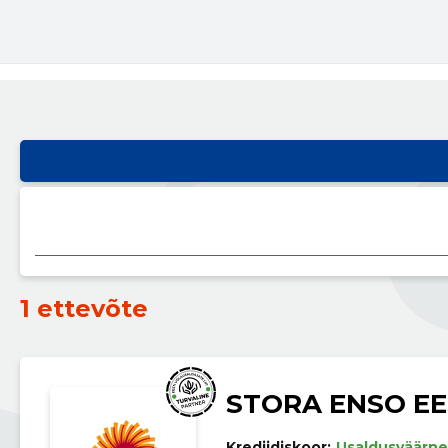
1 ettevõte
STORA ENSO EE
Krediidiskoor:
Usaldusväärne