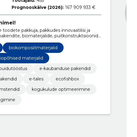
Töötajaid:
455
Prognooskäive (2026):
167 909 933 €
nimel!
 toodete pakkuja, pakkudes innovaatilisi ja
akendite, biomaterjalide, puitkonstruktsioonide
biokomposiitmaterjalid
iopõhised materjalid
puidutööstus
e-kaubanduse pakendid
pakendid
e-tales
ecofishbox
amstendid
kogukulude optimeerimine
agimine