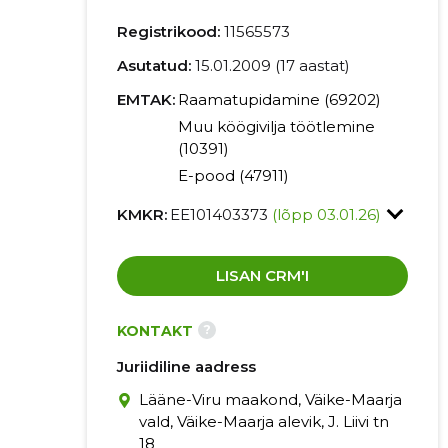
Registrikood:
11565573
Asutatud:
15.01.2009 (17 aastat)
EMTAK:
Raamatupidamine (69202)
Muu köögivilja töötlemine
(10391)
E-pood (47911)
KMKR:
EE101403373
(lõpp 03.01.26)
LISAN CRM'I
?
KONTAKT
Juriidiline aadress
Lääne-Viru maakond, Väike-Maarja
vald, Väike-Maarja alevik, J. Liivi tn
18