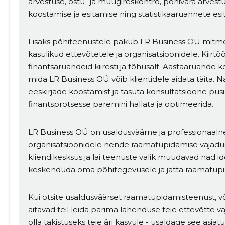
arvestuse, ostu- ja müügireskontro, põhivara arvest
koostamise ja esitamise ning statistikaaruannete esi
Lisaks põhiteenustele pakub LR Business OÜ mitmeid
kasulikud ettevõtetele ja organisatsioonidele. Kiirtö
finantsaruandeid kiiresti ja tõhusalt. Aastaaruande 
mida LR Business OÜ võib klientidele aidata täita.
eeskirjade koostamist ja tasuta konsultatsioone püsi
finantsprotsesse paremini hallata ja optimeerida.
LR Business OÜ on usaldusväärne ja professionaalne
organisatsioonidele nende raamatupidamise vajadus
kliendikesksus ja lai teenuste valik muudavad nad id
keskenduda oma põhitegevusele ja jätta raamatupid
Kui otsite usaldusväärset raamatupidamisteenust, 
aitavad teil leida parima lahenduse teie ettevõtte 
olla takistuseks teie äri kasvule - usaldage see asj