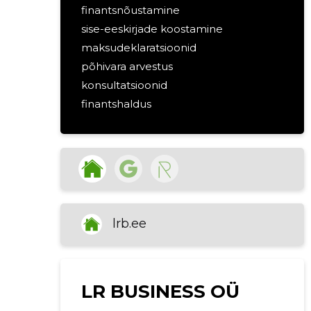
finantsnõustamine
sise-eeskirjade koostamine
maksudeklaratsioonid
põhivara arvestus
konsultatsioonid
finantshaldus
kuluarvestus
strateegiline planeerimine
riskianalüüs
ärianalüüs
kiirtöö
aastaaruannete koostamine
lrb.ee
raamatupidamine
LR BUSINESS OÜ