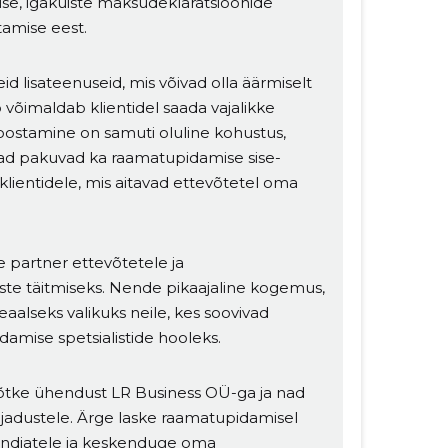
use, igakuiste maksudeklaratsioonide
tamise eest.
 lisateenuseid, mis võivad olla äärmiselt
ö võimaldab klientidel saada vajalikke
koostamine on samuti oluline kohustus,
 Nad pakuvad ka raamatupidamise sise-
klientidele, mis aitavad ettevõtetel oma
 partner ettevõtetele ja
te täitmiseks. Nende pikaajaline kogemus,
eaalseks valikuks neile, kes soovivad
amise spetsialistide hooleks.
võtke ühendust LR Business OÜ-ga ja nad
vajadustele. Ärge laske raamatupidamisel
atundjatele ja keskenduge oma