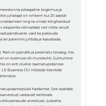
 meeskonna pikaajaline kogemus ja
te juhatajal on rohkem kui 20 aastat
rraldamisel ning ta omab kõrgharidust
v ekspertiis võimaldab neil mitte ainult
seadusandlusele, vaid ka pakkuda
ma äri paremini juhtida ja kasvatada.
 Neil on paindlik ja piiramatu tööaeg, mis
idel on küsimusi või murekohti. Suhtumine
 mis on eriti oluline raamatupidamise
t. LR Business OÜ mõistab klientide
lahendusi.
tupidamistsükli haldamist. See sisaldab
sarvestust vastavalt kehtivale
puhkusetasude arvestuse, sularaha