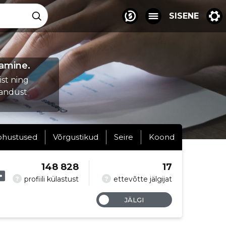
SISENE
damine.
st ning
handust
ohustused
Võrgustikud
Seire
Koond
148 828
17
?
?
profiili külastust
ettevõtte jälgijat
JÄLGI