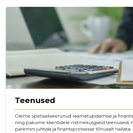
Teenused
Sinu nimi
Oleme spetsialiseerunud raamatupidamise ja finant
ning pakume klientidele mitmekülgseid teenuseid, mi
paremini juhtida ja finantsprotsesse tõhusalt hallata.
taar