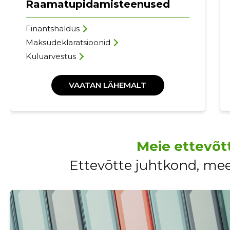
Raamatupidamisteenused
Finantshaldus
Maksudeklaratsioonid
Kuluarvestus
VAATAN LÄHEMALT
Meie ettevõt
Ettevōtte juhtkond, me