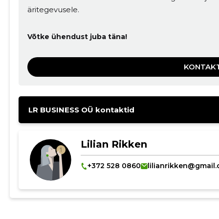
äritegevusele.
Võtke ühendust juba täna!
KONTAK
LR BUSINESS OÜ kontaktid
Lilian Rikken
+372 528 0860
lilianrikken@gmail