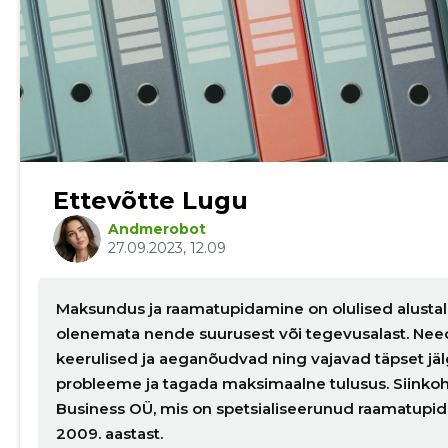
Ettevõtte Lugu
Andmerobot
27.09.2023, 12.09
Maksundus ja raamatupidamine on olulised alustalad
Muuda pildi kirjeldust
olenemata nende suurusest või tegevusalast. Need
keerulised ja aeganõudvad ning vajavad täpset jälg
probleeme ja tagada maksimaalne tulusus. Siinkoh
Business OÜ, mis on spetsialiseerunud raamatupi
2009. aastast.