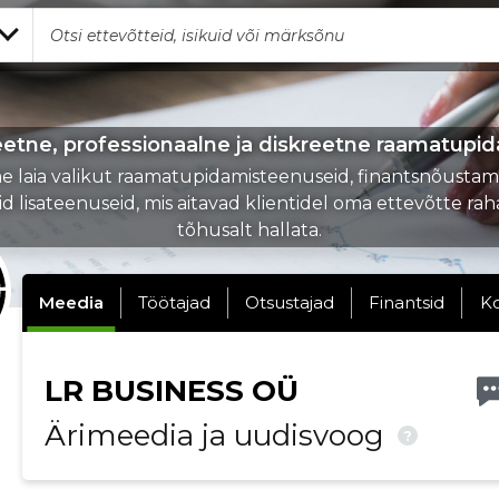
eetne, professionaalne ja diskreetne raamatupi
 laia valikut raamatupidamisteenuseid, finantsnõustami
d lisateenuseid, mis aitavad klientidel oma ettevõtte ra
tõhusalt hallata.
Meedia
Töötajad
Otsustajad
Finantsid
K
LR BUSINESS OÜ
Ärimeedia ja uudisvoog
?