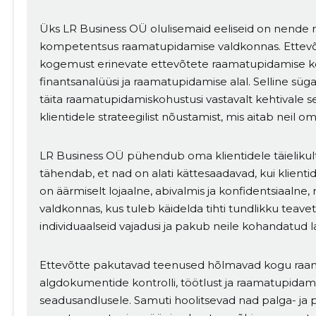
Üks LR Business OÜ olulisemaid eeliseid on nende
kompetentsus raamatupidamise valdkonnas. Ettevõt
kogemust erinevate ettevõtete raamatupidamise ko
MUUDA
finantsanalüüsi ja raamatupidamise alal. Selline süga
täita raamatupidamiskohustusi vastavalt kehtivale 
klientidele strateegilist nõustamist, mis aitab neil o
LR Business OÜ pühendub oma klientidele täielikult.
tähendab, et nad on alati kättesaadavad, kui klient
on äärmiselt lojaalne, abivalmis ja konfidentsiaalne,
valdkonnas, kus tuleb käidelda tihti tundlikku teave
individuaalseid vajadusi ja pakub neile kohandatud 
Ettevõtte pakutavad teenused hõlmavad kogu raama
algdokumentide kontrolli, töötlust ja raamatupidami
seadusandlusele. Samuti hoolitsevad nad palga- ja 