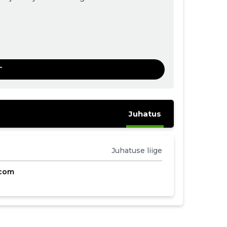
T
Juhatus
Juhatuse liige
.com