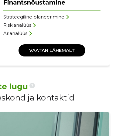
Finantsnõustamine
Li
Strateegiline planeerimine
Kii
Riskianalüüs
Aas
Ärianalüüs
Kon
VAATAN LÄHEMALT
te lugu
?
eskond ja kontaktid