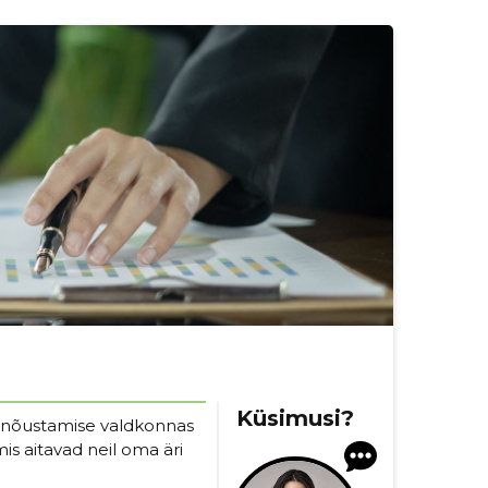
Küsimusi?
snõustamise valdkonnas
s aitavad neil oma äri