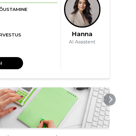
ÕUSTAMINE
Hanna
RVESTUS
AI Assistent
I
LRB.EE
LRB.