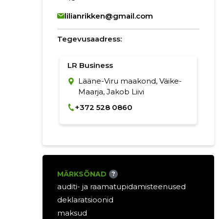
lilianrikken@gmail.com
Tegevusaadress:
LR Business
Lääne-Viru maakond, Väike-
Maarja, Jakob Liivi
+372 528 0860
MÄRKSÕNAD
?
auditi- ja raamatupidamisteenused
deklaratsioonid
maksud