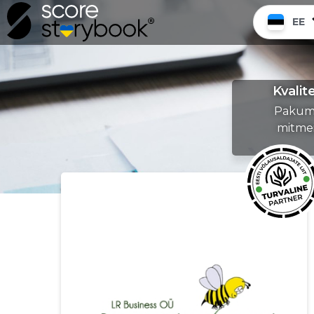
EE
Kvalit
Pakume
mitmei