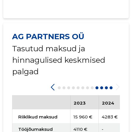
AG PARTNERS OÜ
Tasutud maksud ja
hinnagulised keskmised
palgad
2023
2024
2
Riiklikud maksud
15 960 €
4283 €
3
Tööjõumaksud
4110 €
-
-