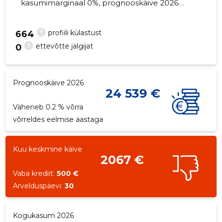
kasumimarginaal 0%, prognooskäive 2026
väheneb 0.2% võrra. Kinnisvara seisuga...
?
profiili külastust
664
?
ettevõtte jälgijat
0
3
Prognooskäive 2026
24 539 €
Väheneb 0.2 % võrra
võrreldes eelmise aastaga
Kuu keskmine käive
2067 €
Vaba krediit:
500 €
Arvelduspäevi:
30
Kogukasum 2026