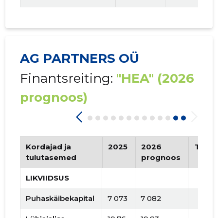
AG PARTNERS OÜ
Finantsreiting:
"HEA"
(2026
prognoos)
Kordajad ja
2025
2026
Tren
tulutasemed
prognoos
LIKVIIDSUS
Puhaskäibekapital
7 073
7 082