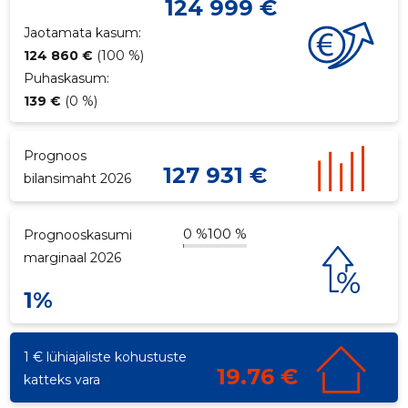
124 999 €
p
Jaotamata kasum:
124 860 €
(100 %)
Puhaskasum:
139 €
(0 %)
Prognoos
127 931 €
bilansimaht 2026
0 %
100 %
Prognooskasumi
marginaal 2026
1%
1 € lühiajaliste kohustuste
19.76 €
katteks vara