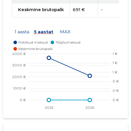
Keskmine brutopalk
691 €
-
-
1 aasta
5 aastat
MAX