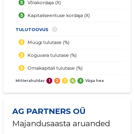
5
Võlakordaja (X)
5
Kapitaliseerituse kordaja (X)
?
TULUTOOVUS
3
Müügi tulutase (%)
3
Koguvara tulutase (%)
3
Omakapitali tulutase (%)
Mitterahuldav
1
2
3
4
5
Väga hea
AG PARTNERS OÜ
Majandusaasta aruanded