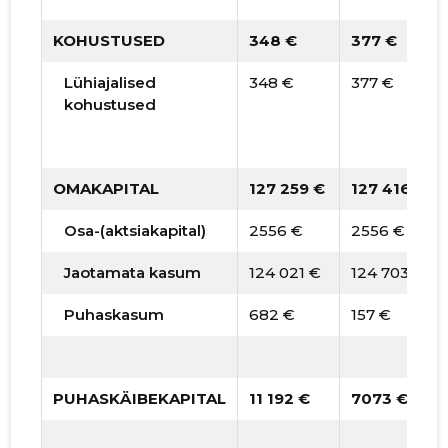
KOHUSTUSED
348 €
377 €
Lühiajalised
348 €
377 €
kohustused
OMAKAPITAL
127 259 €
127 416 €
Osa-(aktsiakapital)
2556 €
2556 €
Jaotamata kasum
124 021 €
124 703 €
Puhaskasum
682 €
157 €
PUHASKÄIBEKAPITAL
11 192 €
7073 €