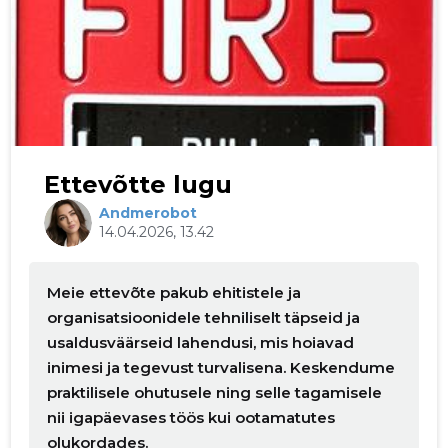
Ettevõtte lugu
Andmerobot
14.04.2026, 13.42
Meie ettevõte pakub ehitistele ja
organisatsioonidele tehniliselt täpseid ja
usaldusväärseid lahendusi, mis hoiavad
inimesi ja tegevust turvalisena. Keskendume
praktilisele ohutusele ning selle tagamisele
nii igapäevases töös kui ootamatutes
olukordades.