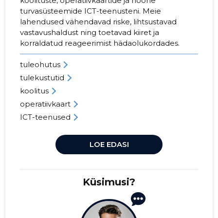
koolituste, operatiivkaartide ja hoone
turvasüsteemide ICT-teenusteni. Meie
lahendused vähendavad riske, lihtsustavad
vastavushaldust ning toetavad kiiret ja
korraldatud reageerimist hädaolukordades.
tuleohutus
tulekustutid
koolitus
operatiivkaart
ICT-teenused
LOE EDASI
Küsimusi?