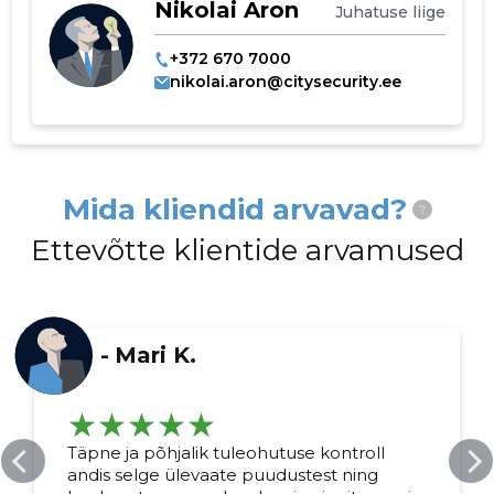
Nikolai Aron
Juhatuse liige
+372 670 7000
nikolai.aron@citysecurity.ee
Mida kliendid arvavad?
?
Ettevõtte klientide arvamused
-
Mari K.
Täpne ja põhjalik tuleohutuse kontroll
andis selge ülevaate puudustest ning