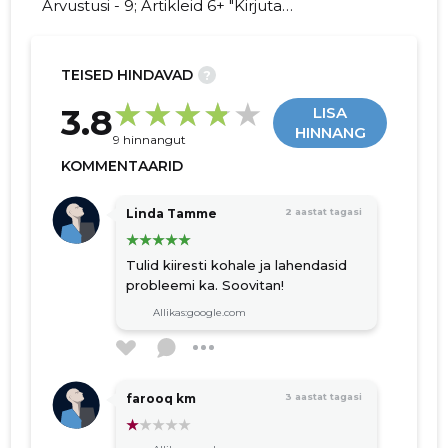
Arvustusi - 9; Artikleid 6+ "Kirjuta
CITYSECURITY OÜ kohta arvamuslugu!"
TEISED HINDAVAD
?
19
3.8
LISA
HINNANG
9 hinnangut
KOMMENTAARID
Linda Tamme
2 aastat tagasi
Tulid kiiresti kohale ja lahendasid
probleemi ka. Soovitan!
Allikas:google.com
farooq km
3 aastat tagasi