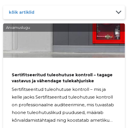
tulekahju- ja evakuatsiooniriske, lihtsustada
vastavushaldust ning tagada kiire ja korraldatud
kõik artiklid
reageerimine hädaolukordades. Kes sellest kasu saab?
Lahendus sobib ettevõtetele ja avalikule sektorile:
Arvamuslugu
kontorid, tootmisettevõtted, koolid ja lasteaiad, haiglad,
kinnisvara haldajad ning kõik, kelle jaoks tööohutus ja
järelvalve on
Sertifitseeritud tuleohutuse kontroll – tagage
vastavus ja vähendage tulekahjuriske
Sertifitseeritud tuleohutuse kontroll – mis ja
kelle jaoks Sertifitseeritud tuleohutuse kontroll
on professionaalne auditeerimine, mis tuvastab
hoone tuleohutuslikud puudused, määrab
kõrvaldamistähtajad ning koostatab ametliku
ülevaatuse raporti koos selge parandusplaaniga.