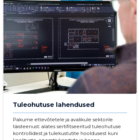
Tuleohutuse lahendused
Pakume ettevõtetele ja avalikule sektorile
täisteenust: alates sertifitseeritud tuleohutuse
kontrollidest ja tulekustutite hooldusest kuni