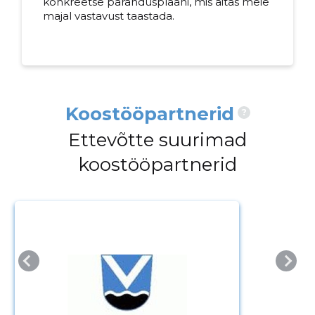
konkreetse parandusplaani, mis aitas meie
majal vastavust taastada.
Koostööpartnerid
?
Ettevõtte suurimad
koostööpartnerid