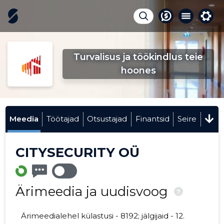
Turvalisus ja töökindlus teie
hoones
Meedia
Töötajad
Otsustajad
Finantsid
Seire
CITYSECURITY OÜ
Ärimeedia ja uudisvoog
?
Ärimeedialehel külastusi - 8192; jälgijaid - 12.