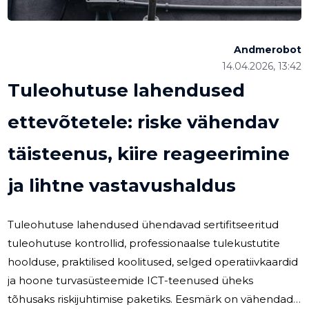
Andmerobot
14.04.2026, 13:42
Tuleohutuse lahendused
ettevõtetele: riske vähendav
täisteenus, kiire reageerimine
ja lihtne vastavushaldus
Tuleohutuse lahendused ühendavad sertifitseeritud
tuleohutuse kontrollid, professionaalse tulekustutite
hoolduse, praktilised koolitused, selged operatiivkaardid
ja hoone turvasüsteemide ICT-teenused üheks
tõhusaks riskijuhtimise paketiks. Eesmärk on vähendada