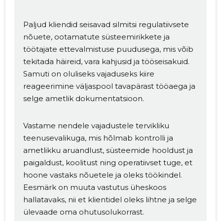
Paljud kliendid seisavad silmitsi regulatiivsete
nõuete, ootamatute süsteemirikkete ja
töötajate ettevalmistuse puudusega, mis võib
tekitada häireid, vara kahjusid ja tööseisakuid.
Samuti on oluliseks vajaduseks kiire
reageerimine väljaspool tavapärast tööaega ja
selge ametlik dokumentatsioon.
Vastame nendele vajadustele tervikliku
teenusevalikuga, mis hõlmab kontrolli ja
ametlikku aruandlust, süsteemide hooldust ja
paigaldust, koolitust ning operatiivset tuge, et
hoone vastaks nõuetele ja oleks töökindel.
Eesmärk on muuta vastutus üheskoos
hallatavaks, nii et klientidel oleks lihtne ja selge
ülevaade oma ohutusolukorrast.