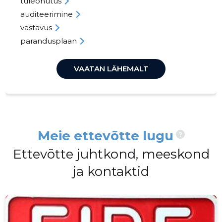
tuleohutus
auditeerimine
vastavus
parandusplaan
VAATAN LÄHEMALT
Meie ettevõtte lugu
?
Ettevōtte juhtkond, meeskond
ja kontaktid