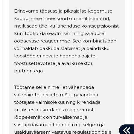
Erinevame täpsuse ja pikaajalise kogemuse
kaudu: meie meeskond on sertifitseeritud,
meilt saab täieliku lahenduse kontseptsioonist
kuni töökorda seadmiseni ning vajadusel
ööpäevase reageerimise. See kombinatsioon
võimaldab pakkuda stabiilset ja paindlikku
koostööd erinevate hoonehaldajate,
tööstusettevõtete ja avaliku sektori
partneritega.
Töötame selle nimel, et vähendada
valehäirete ja rikete mõju, parandada
töötajate valmisolekut ning kiirendada
kriitilistes olukordades reageerimist;
lõppeesmärk on turvalisemad ja
vastupidavamad hooned ning selgem ja
usaldusväärsem vastavus regulatsioonidele.