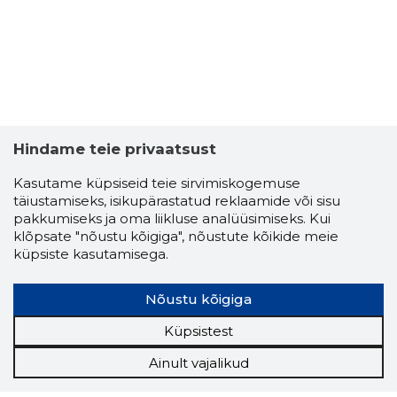
Hindame teie privaatsust
Kasutame küpsiseid teie sirvimiskogemuse
täiustamiseks, isikupärastatud reklaamide või sisu
pakkumiseks ja oma liikluse analüüsimiseks. Kui
klõpsate "nõustu kõigiga", nõustute kõikide meie
küpsiste kasutamisega.
Nõustu kõigiga
Küpsistest
Ainult vajalikud