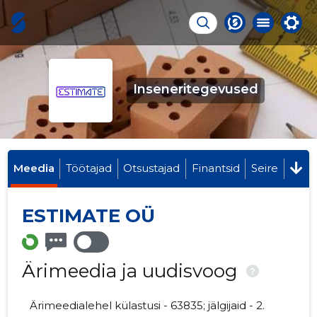
Inseneritegevused
Meedia
Töötajad
Otsustajad
Finantsid
Seire
ESTIMATE OÜ
Ärimeedia ja uudisvoog
?
Ärimeedialehel külastusi - 63835; jälgijaid - 2.