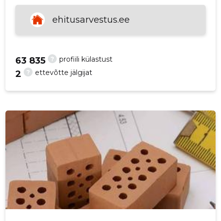
ehitusarvestus.ee
?
profiili külastust
63 835
?
ettevõtte jälgijat
2