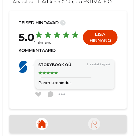
Arvustusi - 1; Artikleid 0 "Kirjuta ESTIMATE OÜ
kohta arvamuslugu!"
TEISED HINDAVAD
?
5.0
LISA
HINNANG
1 hinnang
KOMMENTAARID
STORYBOOK OÜ
2 aastat tagasi
Parim teenindus