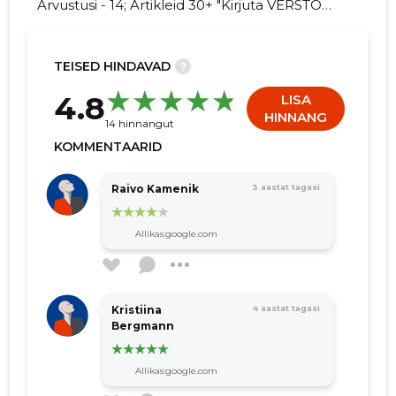
Arvustusi - 14; Artikleid 30+ "Kirjuta VERSTON
EESTI OÜ kohta arvamuslugu!"
TEISED HINDAVAD
?
345
4.8
LISA
HINNANG
14 hinnangut
KOMMENTAARID
Raivo Kamenik
3 aastat tagasi
Allikas:google.com
Kristiina
4 aastat tagasi
Bergmann
Allikas:google.com