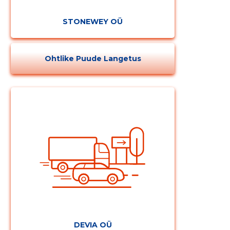
STONEWEY OÜ
Ohtlike Puude Langetus
Muuda pildi
kirjeldust
DEVIA OÜ