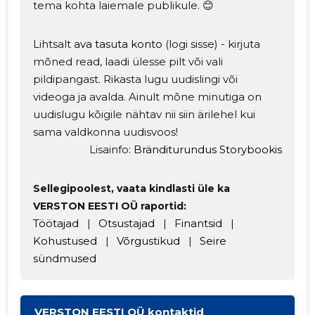
tema kohta laiemale publikule. 😊
Lihtsalt
ava tasuta konto
(logi sisse) - kirjuta
mõned read, laadi ülesse pilt või vali
pildipangast. Rikasta lugu uudislingi või
videoga ja avalda. Ainult mõne minutiga on
uudislugu kõigile nähtav nii siin ärilehel kui
sama valdkonna uudisvoos!
Lisainfo:
Bränditurundus Storybookis
Sellegipoolest, vaata kindlasti üle ka
VERSTON EESTI OÜ raportid:
Töötajad
|
Otsustajad
|
Finantsid
|
Kohustused
|
Võrgustikud
|
Seire
sündmused
VERSTON EESTI OÜ kontaktid