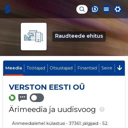
Raudteede ehitus
Meedia
Töötajad
Otsustajad
Finantsid
Seire
VERSTON EESTI OÜ
Ärimeedia ja uudisvoog
?
Ärimeedialehel külastusi - 37361; jälgijaid - 52.