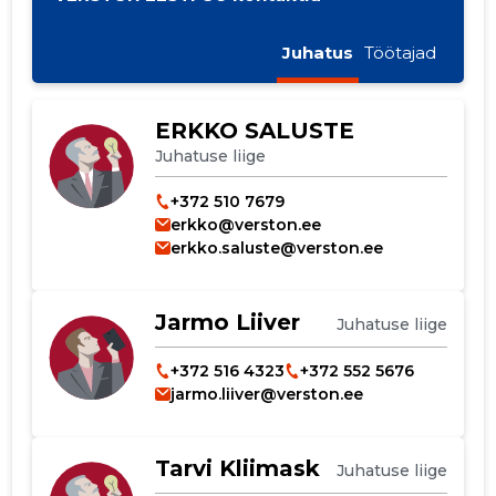
Juhatus
Töötajad
ERKKO SALUSTE
Juhatuse liige
+372 510 7679
erkko@verston.ee
erkko.saluste@verston.ee
Jarmo Liiver
Juhatuse liige
+372 516 4323
+372 552 5676
jarmo.liiver@verston.ee
Tarvi Kliimask
Juhatuse liige