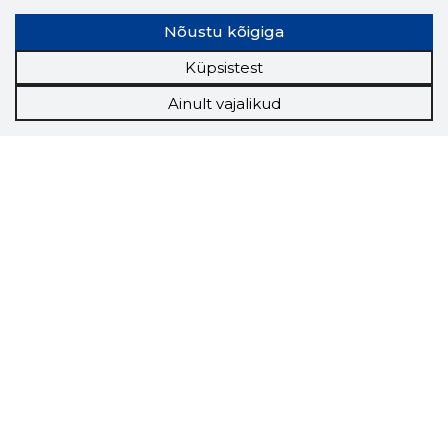
Nõustu kõigiga
Küpsistest
Ainult vajalikud
Storybook
Chrome laiendus
Storybooki laiendus ütleb Sulle, mis firma