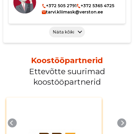
+372 505 2791
+372 5365 4725
tarvi.kliimask@verston.ee
Näita kõiki
Koostööpartnerid
Ettevõtte suurimad
koostööpartnerid