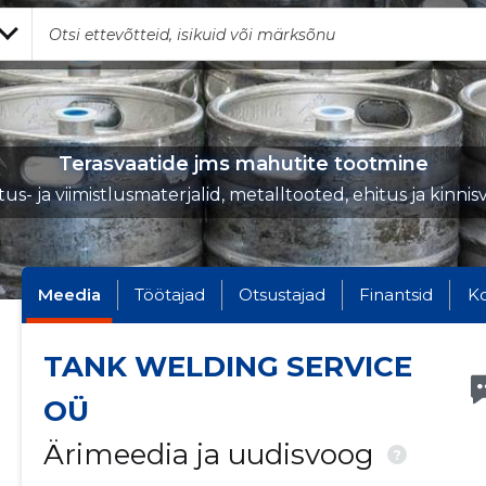
Terasvaatide jms mahutite tootmine
tus- ja viimistlusmaterjalid, metalltooted, ehitus ja kinnis
Meedia
Töötajad
Otsustajad
Finantsid
K
TANK WELDING SERVICE
OÜ
Ärimeedia ja uudisvoog
?