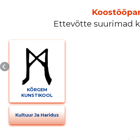
Koostööpar
Ettevõtte suurimad 
KÕRGEM
KUNSTIKOOL
PALLAS
Muuda pildi kirjeldust
Kultuur Ja Haridus