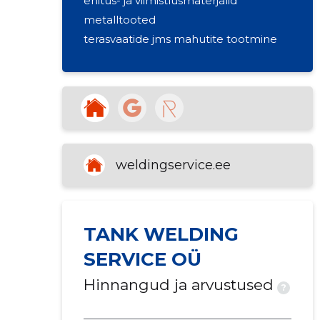
ehitus- ja viimistlusmaterjalid
metalltooted
terasvaatide jms mahutite tootmine
weldingservice.ee
TANK WELDING
SERVICE OÜ
Hinnangud ja arvustused
?