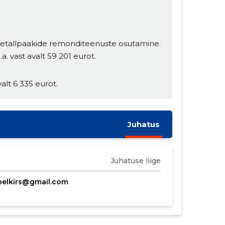
etallpaakide remonditeenuste osutamine.
. vast avalt 59 201 eurot.
alt 6 335 eurot.
Juhatus
Juhatuse liige
nelkirs@gmail.com