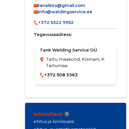
tanelkirs@gmail.com
info@weldingservice.ee
+372 5322 9952
Tegevusaadress:
Tank Welding Service OÜ
Tartu maakond, Kriimani, K
Tartumaa
+372 508 3363
MÄRKSÕNAD
?
ehitus ja kinnisvara