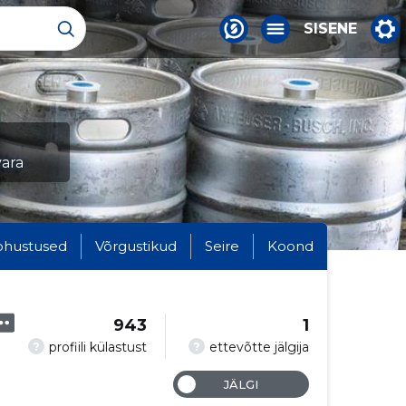
SISENE
vara
ohustused
Võrgustikud
Seire
Koond
943
1
?
?
profiili külastust
ettevõtte jälgija
JÄLGI