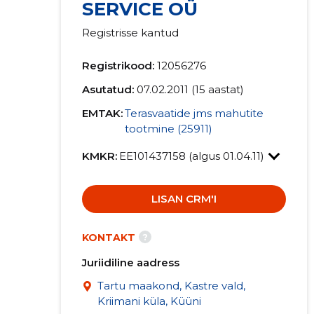
SERVICE OÜ
Registrisse kantud
Registrikood:
12056276
Asutatud:
07.02.2011 (15 aastat)
EMTAK:
Terasvaatide jms mahutite
tootmine (25911)
KMKR:
EE101437158 (algus 01.04.11)
LISAN CRM'I
?
KONTAKT
Juriidiline aadress
Tartu maakond, Kastre vald,
Kriimani küla, Küüni