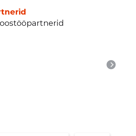
tnerid
koostööpartnerid