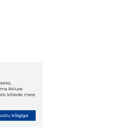
seks,
ma liikluse
ute kõikide meie
ustu kõigiga