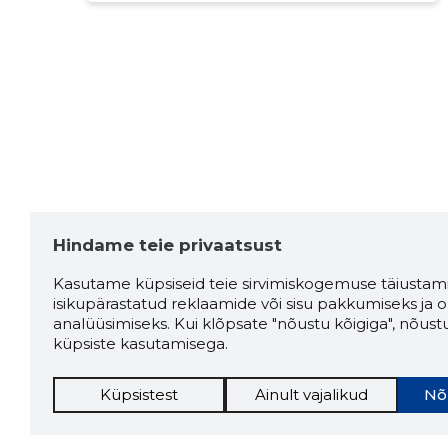
Hindame teie privaatsust
Kasutame küpsiseid teie sirvimiskogemuse täiustami
isikupärastatud reklaamide või sisu pakkumiseks ja o
analüüsimiseks. Kui klõpsate "nõustu kõigiga", nõust
küpsiste kasutamisega.
Küpsistest
Ainult vajalikud
Nõ