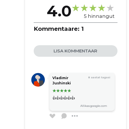
4.0
5 hinnangut
Kommentaare:
1
LISA KOMMENTAAR
Vladimir
8 aastat tagasi
Jushinski
👍👍👍👍👍👍
Allikas:google.com