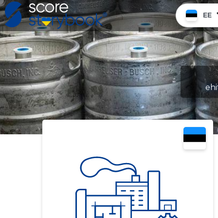
EE
ehi