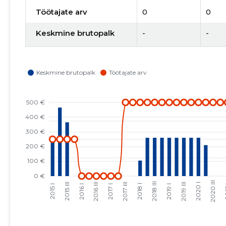
Töötajate arv
0
0
Keskmine brutopalk
-
-