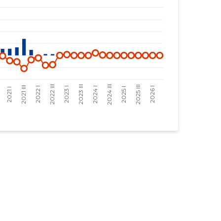
229 €
-1630 €
59 €
-420 €
925 €
-727 €
2761 €
-2171 €
1346 €
-1058 €
1115 €
-877 €
1098 €
-85 €
686 €
-53 €
1425 €
-111 €
3385 €
-263 €
4615 €
434 €