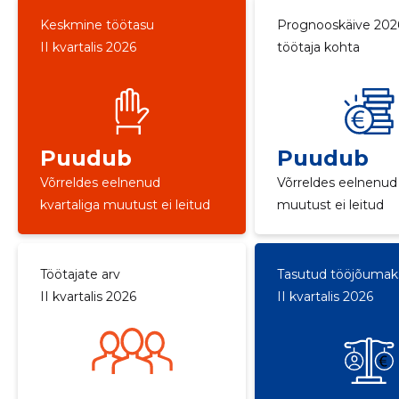
Keskmine töötasu
Prognooskäive 202
II kvartalis 2026
töötaja kohta
Puudub
Puudub
Võrreldes eelnenud
Võrreldes eelnenud
kvartaliga muutust ei leitud
muutust ei leitud
Töötajate arv
Tasutud tööjõuma
II kvartalis 2026
II kvartalis 2026