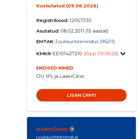
Kustutatud (09.06.2026)
Registrikood:
12057330
Asutatud:
08.02.2011 (15 aastat)
EMTAK:
Juuksuriteenindus (96211)
KMKR:
EE101427210
(lõpp 09.06.26)
ENDISED NIMED
OÜ IPL ja LaserClinic
LISAN CRM'I
MÄRKSÕNAD
?
juuksuriteenindus