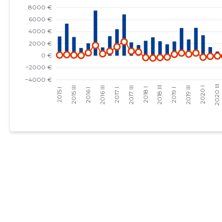
2022 II
-
-
2022 I
-
-
2021 IV
-
-
2021 III
-
-
2021 II
-
-
2021 I
-
2
2020 IV
-
2
2020 III
-
2
2020 II
383 €
2
2020 I
561 €
2
2019 IV
535 €
2