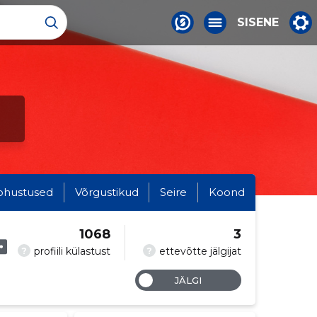
SISENE
ohustused
Võrgustikud
Seire
Koond
1068
3
?
?
profiili külastust
ettevõtte jälgijat
JÄLGI