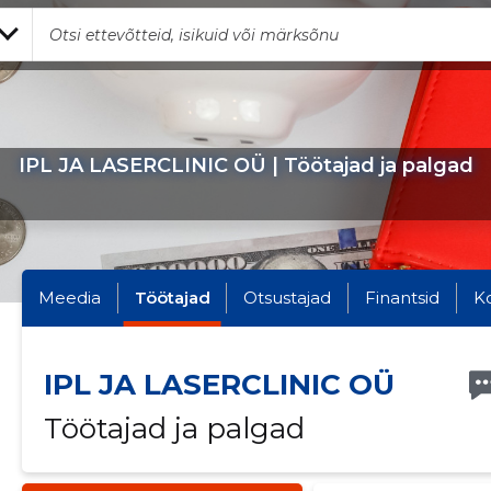
IPL JA LASERCLINIC OÜ | Töötajad ja palgad
Meedia
Töötajad
Otsustajad
Finantsid
K
IPL JA LASERCLINIC OÜ
Töötajad ja palgad