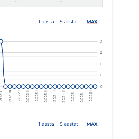
-
-
-
-
1 aasta
5 aastat
MAX
-
-
25 €
70 €
149 €
414 €
-
-
-
-
-
-
51 €
139 €
-
-
1 aasta
5 aastat
MAX
216 €
-1538 €