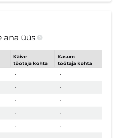
e analüüs
?
Käive
Kasum
töötaja kohta
töötaja kohta
-
-
-
-
-
-
-
-
-
-