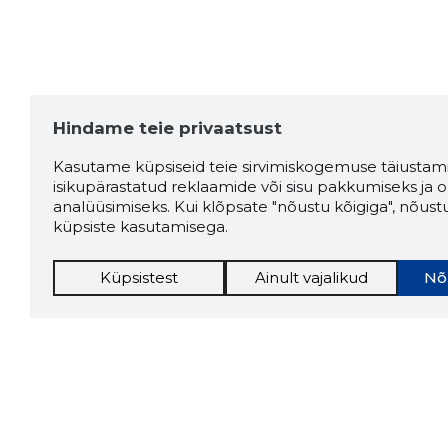
Hindame teie privaatsust
Kasutame küpsiseid teie sirvimiskogemuse täiustami
isikupärastatud reklaamide või sisu pakkumiseks ja o
analüüsimiseks. Kui klõpsate "nõustu kõigiga", nõust
küpsiste kasutamisega.
Küpsistest
Ainult vajalikud
Nõ