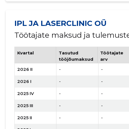
IPL JA LASERCLINIC OÜ
Töötajate maksud ja tulemust
Kvartal
Tasutud
Töötajate
tööjõumaksud
arv
2026 II
-
-
2026 I
-
-
2025 IV
-
-
2025 III
-
-
2025 II
-
-