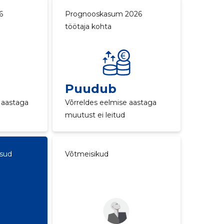
6
Prognooskasum 2026
töötaja kohta
Puudub
 aastaga
Võrreldes eelmise aastaga
muutust ei leitud
ksud
Võtmeisikud