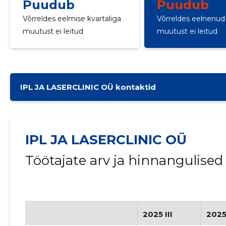
Puudub
Puudub
Võrreldes eelmise kvartaliga
Võrreldes eelnenud 
muutust ei leitud
muutust ei leitud
IPL JA LASERCLINIC OÜ kontaktid
IPL JA LASERCLINIC OÜ
Töötajate arv ja hinnangulise
2025 III
2025