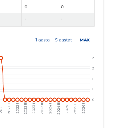
0
0
-
-
1 aasta
5 aastat
MAX