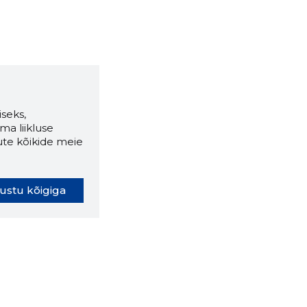
2019 III
535 €
2
2019 II
535 €
2
2019 I
520 €
2
2018 IV
498 €
2
seks,
ma liikluse
2018 III
498 €
2
ute kõikide meie
2018 II
498 €
2
ustu kõigiga
2018 I
166 €
2
2017 IV
-
2
2017 III
-
2
2017 II
-
-