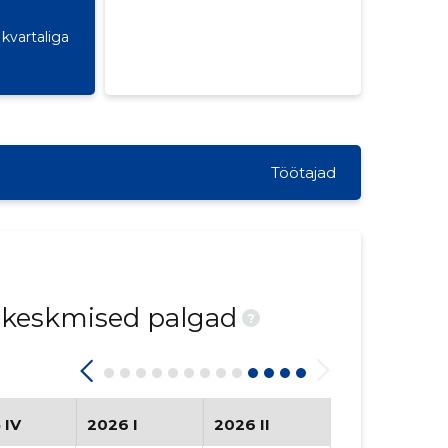
kvartaliga
Töötajad
d keskmised palgad
?
 IV
2026 I
2026 II