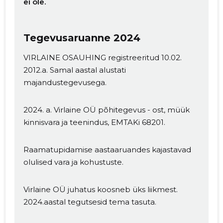
ei ole.
Tegevusaruanne 2024
VIRLAINE OSAUHING registreeritud 10.02.
2012.a. Samal aastal alustati
majandustegevusega.
2024. a. Virlaine OÜ põhitegevus - ost, müük
kinnisvara ja teenindus, EMTAKi 68201.
Muuda pildi
kirjeldust
Raamatupidamise aastaaruandes kajastavad
olulised vara ja kohustuste.
Virlaine OÜ juhatus koosneb üks liikmest.
2024.aastal tegutsesid tema tasuta.