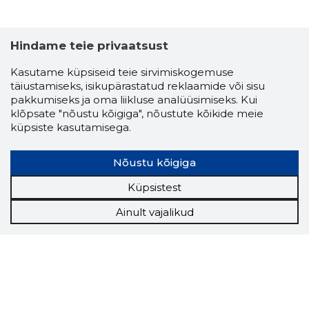
Hindame teie privaatsust
Kasutame küpsiseid teie sirvimiskogemuse
täiustamiseks, isikupärastatud reklaamide või sisu
pakkumiseks ja oma liikluse analüüsimiseks. Kui
klõpsate "nõustu kõigiga", nõustute kõikide meie
küpsiste kasutamisega.
Nõustu kõigiga
Küpsistest
Ainult vajalikud