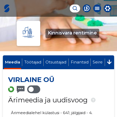
Kinnisvara rentimine
Meedia
Töötajad
Otsustajad
Finantsid
Seire
VIRLAINE OÜ
Ärimeedia ja uudisvoog
?
Ärimeedialehel külastusi - 641; jälgijaid - 4.