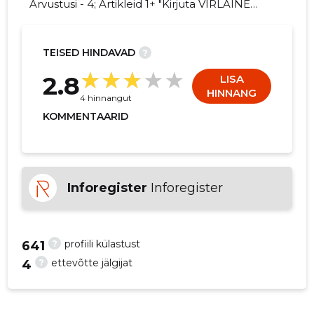
Arvustusi - 4; Artikleid 1+ "Kirjuta VIRLAINE
OÜ kohta arvamuslugu!"
TEISED HINDAVAD
?
4
2.8
LISA
HINNANG
4 hinnangut
KOMMENTAARID
Inforegister
Inforegister
?
profiili külastust
641
?
ettevõtte jälgijat
4