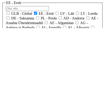
EE
- Eesti
GLB
- Global
EE
- Eesti
LV
- Läti
LT
- Leedu
DE
- Saksamaa
PL
- Poola
AD
- Andorra
AE
-
Araabia Ühendemiraadid
AF
- Afganistan
AG
-
Antigua ja Barbuda
AI
- Anguilla
AL
- Albaania
AM
- Armeenia
AO
- Angola
AQ
- Antarktis
AR
-
Argentina
AS
- Ameerika Samoa
AT
- Austria
AU
- Austraalia
AW
- Aruba
AX
- Ahvenamaa
AZ
-
Aserbaidžaan
BA
- Bosnia ja Hertsegoviina
BB
-
Barbados
BD
- Bangladesh
BE
- Belgia
BF
-
Burkina Faso
BG
- Bulgaaria
BH
- Bahrein
BI
-
Burundi
BJ
- Benin
BL
- Saint Barthelemy
BM
-
Bermuda
BN
- Brunei
BO
- Boliivia
BQ
- Bonaire,
Saint Eustatius ja Saba
BR
- Brasiilia
BS
- Bahama
BT
- Bhutan
BW
- Botswana
BY
- Valgevene
BZ
-
Belize
CA
- Kanada
CC
- Kookossaared
CD
-
Kongo DV
CF
- Kesk-Aafrika Vabariik
CG
- Kongo
CH
- Šveits
CI
- Ivory Coast
CK
- Cooki saared
CL
- Tšiili
CM
- Kamerun
CN
- Hiina
CO
-
Kolumbia
CR
- Costa Rica
CU
- Kuuba
CV
-
Rohelise Neeme Saared
CW
- Curacao
CX
- Jõulusaar