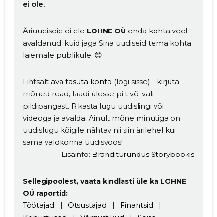
ei ole.
Äriuudiseid ei ole
enda kohta veel
LOHNE OÜ
avaldanud, kuid jaga Sina uudiseid tema kohta
laiemale publikule. 😊
Lihtsalt
ava tasuta konto
(logi sisse) - kirjuta
mõned read, laadi ülesse pilt või vali
pildipangast. Rikasta lugu uudislingi või
Muuda pildi
videoga ja avalda. Ainult mõne minutiga on
uudislugu kõigile nähtav nii siin ärilehel kui
kirjeldust
sama valdkonna uudisvoos!
Lisainfo:
Bränditurundus Storybookis
Sellegipoolest, vaata kindlasti üle ka LOHNE
OÜ raportid:
Töötajad
|
Otsustajad
|
Finantsid
|