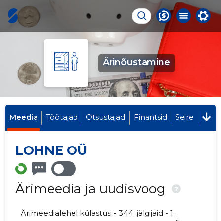
Ärinõustamine
Meedia
Töötajad
Otsustajad
Finantsid
Seire
LOHNE OÜ
Ärimeedia ja uudisvoog
?
Ärimeedialehel külastusi - 344; jälgijaid - 1.