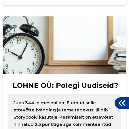
p
LOHNE OÜ: Polegi Uudiseid?
Juba 344 inimeseni on jõudnud selle
ettevõtte bränding ja tema tegevusi jälgib 1
Storybooki kasutaja. Keskmiselt on ettevõtet
hinnatud 2,5 punktiga aga kommenteeritud