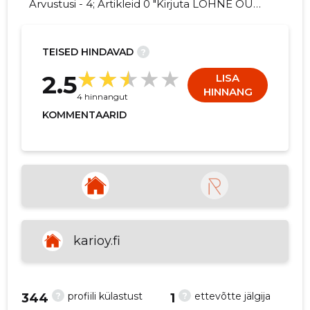
Arvustusi - 4; Artikleid 0 "Kirjuta LOHNE OÜ
kohta arvamuslugu!"
TEISED HINDAVAD
?
5
2.5
LISA
HINNANG
4 hinnangut
KOMMENTAARID
karioy.fi
?
?
profiili külastust
ettevõtte jälgija
344
1