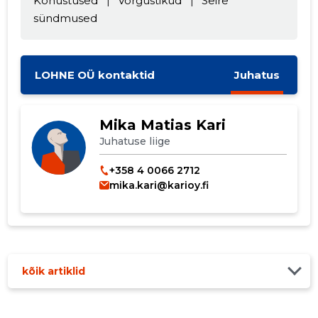
Kohustused
|
Võrgustikud
|
Seire
sündmused
MUUDA
LOHNE OÜ kontaktid
Juhatus
Mika Matias Kari
Juhatuse liige
+358 4 0066 2712
mika.kari@karioy.fi
kõik artiklid