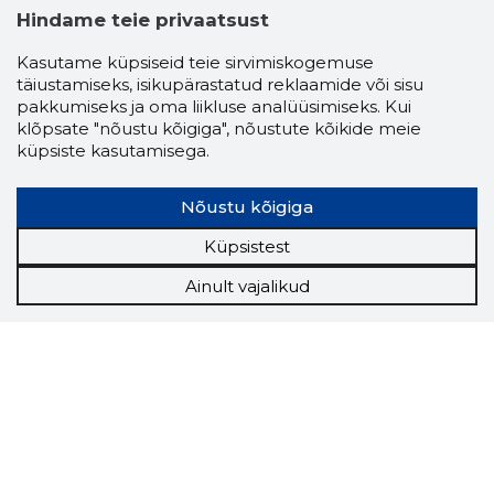
Hindame teie privaatsust
Kasutame küpsiseid teie sirvimiskogemuse
täiustamiseks, isikupärastatud reklaamide või sisu
pakkumiseks ja oma liikluse analüüsimiseks. Kui
klõpsate "nõustu kõigiga", nõustute kõikide meie
küpsiste kasutamisega.
Nõustu kõigiga
Küpsistest
Ainult vajalikud