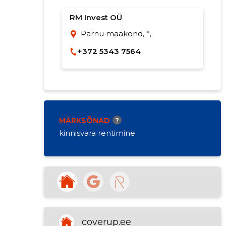
RM Invest OÜ
Pärnu maakond, *,
+372 5343 7564
MÄRKSÕNAD
?
kinnisvara rentimine
coverup.ee