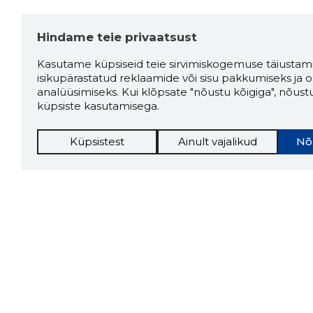
Hindame teie privaatsust
Kasutame küpsiseid teie sirvimiskogemuse täiustami
isikupärastatud reklaamide või sisu pakkumiseks ja o
analüüsimiseks. Kui klõpsate "nõustu kõigiga", nõust
küpsiste kasutamisega.
Küpsistest
Ainult vajalikud
Nõ