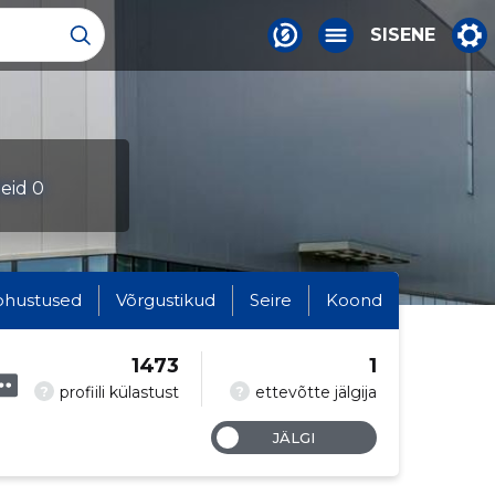
SISENE
leid 0
ohustused
Võrgustikud
Seire
Koond
1473
1
?
?
profiili külastust
ettevõtte jälgija
JÄLGI