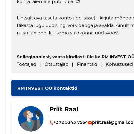
kohta laiemale publikule. 😊
Lihtsalt
ava tasuta konto
(logi sisse) - kirjuta mõned r
Rikasta lugu uudislingi või videoga ja avalda. Ainul
nii siin ärilehel kui sama valdkonna uudisvoos!
Sellegipoolest, vaata kindlasti üle ka RM INVEST OÜ
Töötajad
|
Otsustajad
|
Finantsid
|
Kohustused
RM INVEST OÜ kontaktid
Priit Raal
+372 5343 7564
priit.raal@gmail.c