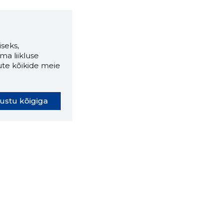
seks,
ma liikluse
ute kõikide meie
ustu kõigiga