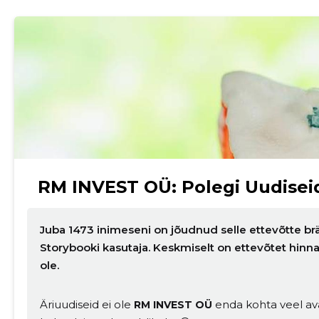
RM INVEST OÜ: Polegi Uudisei
Juba 1473 inimeseni on jõudnud selle ettevõtte brä
Storybooki kasutaja. Keskmiselt on ettevõtet hin
ole.
Äriuudiseid ei ole
enda kohta veel ava
RM INVEST OÜ