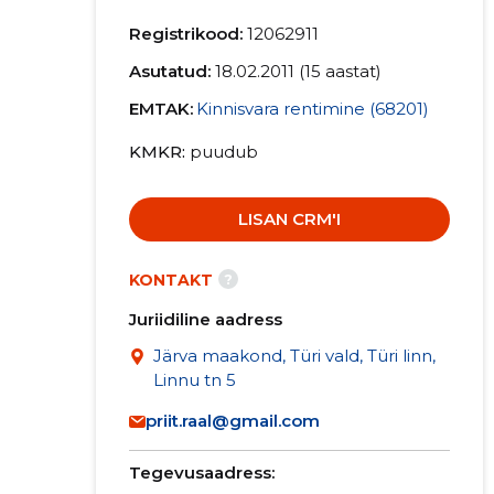
Registrikood:
12062911
Asutatud:
18.02.2011 (15 aastat)
EMTAK:
Kinnisvara rentimine (68201)
KMKR
puudub
LISAN CRM'I
?
KONTAKT
Juriidiline aadress
Järva maakond, Türi vald, Türi linn,
Linnu tn 5
priit.raal@gmail.com
Tegevusaadress: