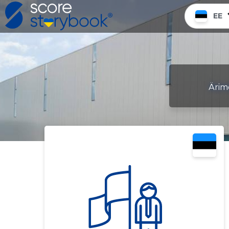
EE
Ärime