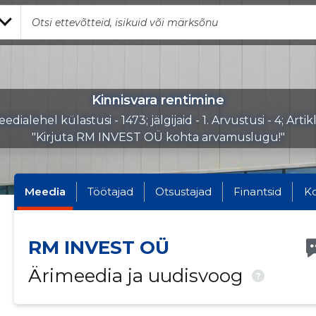
Kinnisvara rentimine
edialehel külastusi - 1473; jälgijaid - 1. Arvustusi - 4; Artik
"Kirjuta RM INVEST OÜ kohta arvamuslugu!"
Meedia
Töötajad
Otsustajad
Finantsid
K
RM INVEST OÜ
Ärimeedia ja uudisvoog
?