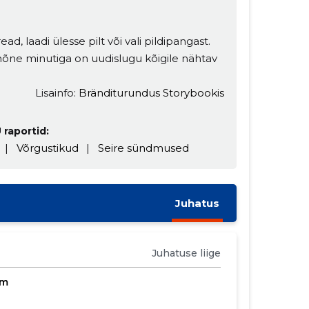
ead, laadi ülesse pilt või vali pildipangast.
t mõne minutiga on uudislugu kõigile nähtav
Lisainfo:
Bränditurundus Storybookis
 raportid:
|
Võrgustikud
|
Seire sündmused
Juhatus
Juhatuse liige
om