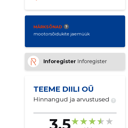
MÄRKSÕNAD
?
mootorsõidukite jaemüük
Inforegister
Inforegister
TEEME DIILI OÜ
Hinnangud ja arvustused
?
3.5