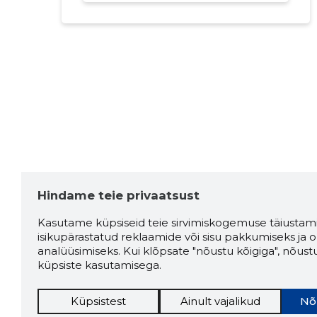
Hindame teie privaatsust
Kasutame küpsiseid teie sirvimiskogemuse täiustami
isikupärastatud reklaamide või sisu pakkumiseks ja o
analüüsimiseks. Kui klõpsate "nõustu kõigiga", nõust
küpsiste kasutamisega.
Küpsistest
Ainult vajalikud
Nõ