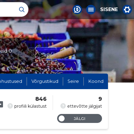
SISENE
leid 0
ohustused
Võrgustikud
Seire
Koond
846
9
?
?
profiili külastust
ettevõtte jälgijat
JÄLGI