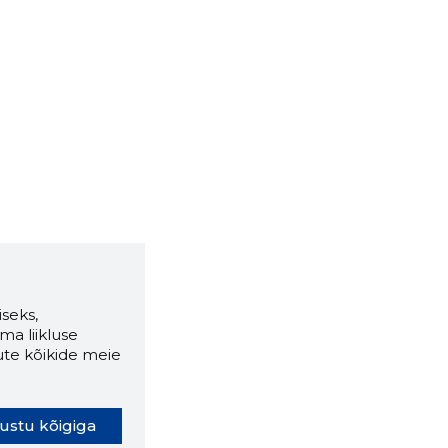
seks,
ma liikluse
ute kõikide meie
ustu kõigiga