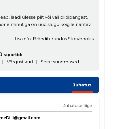
ead, laadi ülesse pilt või vali pildipangast.
t mõne minutiga on uudislugu kõigile nähtav
Lisainfo:
Bränditurundus Storybookis
Ü raportid:
|
Võrgustikud
|
Seire sündmused
Juhatus
Juhatuse liige
meDiili@gmail.com