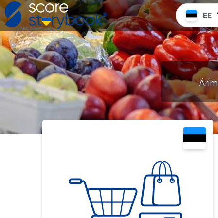
EE
Ärime