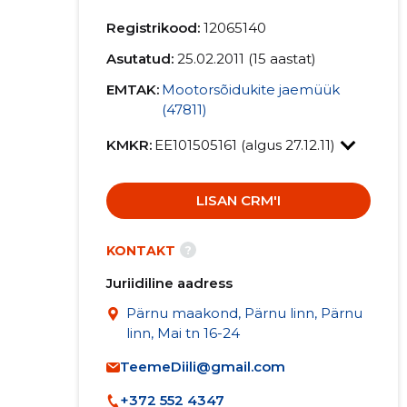
Registrikood:
12065140
Asutatud:
25.02.2011 (15 aastat)
EMTAK:
Mootorsõidukite jaemüük
(47811)
KMKR:
EE101505161 (algus 27.12.11)
LISAN CRM'I
?
KONTAKT
Juriidiline aadress
Pärnu maakond, Pärnu linn, Pärnu
linn, Mai tn 16-24
TeemeDiili@gmail.com
+372 552 4347