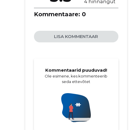
4 hinnangut
Kommentaare:
0
LISA KOMMENTAAR
Kommentaarid puuduvad!
Ole esimene, kes kommenteerib
seda ettevõtet