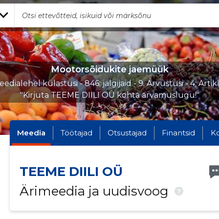
Mootorsõidukite jaemüük
edialehel külastusi - 846; jälgijaid - 9. Arvustusi - 4; Artik
"Kirjuta TEEME DIILI OÜ kohta arvamuslugu!"
Meedia
Töötajad
Otsustajad
Finantsid
K
TEEME DIILI OÜ
Ärimeedia ja uudisvoog
?