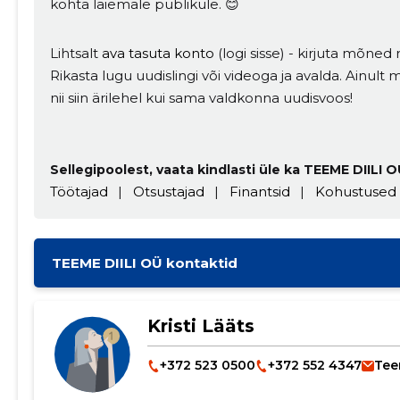
kohta laiemale publikule. 😊
Lihtsalt
ava tasuta konto
(logi sisse) - kirjuta mõned r
Rikasta lugu uudislingi või videoga ja avalda. Ainul
nii siin ärilehel kui sama valdkonna uudisvoos!
Sellegipoolest, vaata kindlasti üle ka TEEME DIILI O
Töötajad
|
Otsustajad
|
Finantsid
|
Kohustused
TEEME DIILI OÜ kontaktid
Kristi Lääts
+372 523 0500
+372 552 4347
Tee