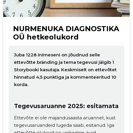
NURMENUKA DIAGNOSTIKA
OÜ hetkeolukord
Muuda pildi
Juba 1228 inimeseni on jõudnud selle
kirjeldust
ettevõtte bränding ja tema tegevusi jälgib 1
Storybooki kasutaja. Keskmiselt on ettevõtet
hinnatud 4,5 punktiga ja kommenteeritud 10
korda.
Tegevusaruanne 2025: esitamata
Ettevõte ei ole majandusaasta aruannet, kust
tegevusaruandeid lugeda saab, esitanud. Iga
MUUDA
ettevõtte olukord on unikaalne, kuid