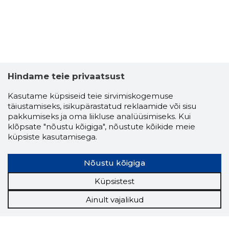
Hindame teie privaatsust
Kasutame küpsiseid teie sirvimiskogemuse
täiustamiseks, isikupärastatud reklaamide või sisu
pakkumiseks ja oma liikluse analüüsimiseks. Kui
klõpsate "nõustu kõigiga", nõustute kõikide meie
küpsiste kasutamisega.
Nõustu kõigiga
Küpsistest
Ainult vajalikud