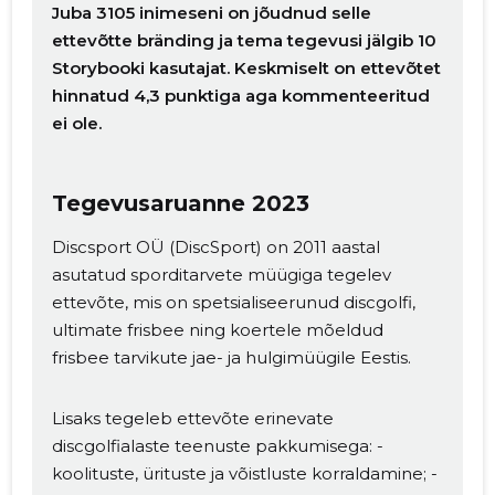
Juba 3105 inimeseni on jõudnud selle
ettevõtte bränding ja tema tegevusi jälgib 10
Storybooki kasutajat. Keskmiselt on ettevõtet
hinnatud 4,3 punktiga aga kommenteeritud
ei ole.
Tegevusaruanne 2023
Discsport OÜ (DiscSport) on 2011 aastal
asutatud sporditarvete müügiga tegelev
ettevõte, mis on spetsialiseerunud discgolfi,
ultimate frisbee ning koertele mõeldud
frisbee tarvikute jae- ja hulgimüügile Eestis.
Lisaks tegeleb ettevõte erinevate
discgolfialaste teenuste pakkumisega: -
koolituste, ürituste ja võistluste korraldamine; -