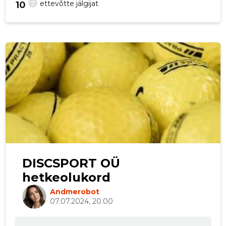
?
ettevõtte jälgijat
10
p
DISCSPORT OÜ
hetkeolukord
Andmerobot
07.07.2024, 20.00