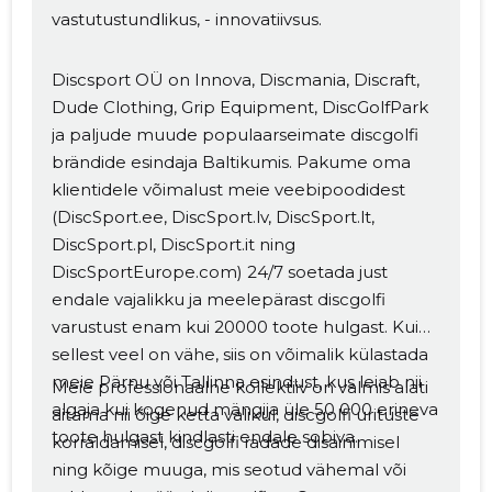
vastutustundlikus, - innovatiivsus.
Discsport OÜ on Innova, Discmania, Discraft,
Dude Clothing, Grip Equipment, DiscGolfPark
ja paljude muude populaarseimate discgolfi
brändide esindaja Baltikumis. Pakume oma
klientidele võimalust meie veebipoodidest
(DiscSport.ee, DiscSport.lv, DiscSport.lt,
DiscSport.pl, DiscSport.it ning
DiscSportEurope.com) 24/7 soetada just
endale vajalikku ja meelepärast discgolfi
varustust enam kui 20000 toote hulgast. Kui
sellest veel on vähe, siis on võimalik külastada
meie Pärnu või Tallinna esindust, kus leiab nii
Meie professionaalne kollektiiv on valmis alati
algaja kui kogenud mängija üle 50 000 erineva
aitama nii õige ketta valikul, discgolfi ürituste
toote hulgast kindlasti endale sobiva.
korraldamisel, discgolfi radade disainimisel
ning kõige muuga, mis seotud vähemal või