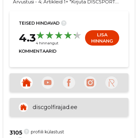
Arvustusi - 4; Artikleid 1+ "Kirjuta DISCSPORT
OÜ kohta arvamuslugu!"
TEISED HINDAVAD
?
4
4.3
LISA
HINNANG
4 hinnangut
KOMMENTAARID
discgolfirajad.ee
?
profiili külastust
3105