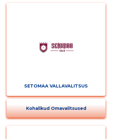
SETOMAA VALLAVALITSUS
Muuda pildi
kirjeldust
Kohalikud Omavalitsused