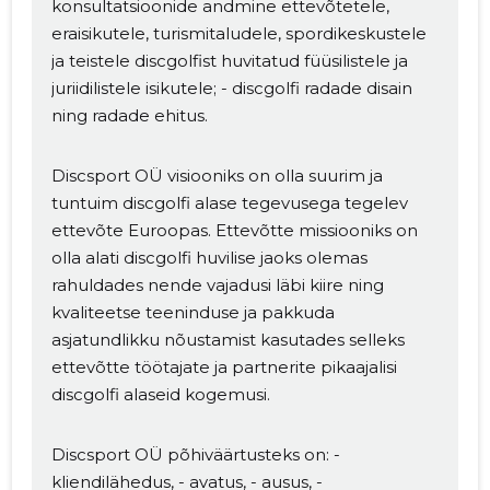
konsultatsioonide andmine ettevõtetele,
eraisikutele, turismitaludele, spordikeskustele
ja teistele discgolfist huvitatud füüsilistele ja
juriidilistele isikutele; - discgolfi radade disain
ning radade ehitus.
Discsport OÜ visiooniks on olla suurim ja
tuntuim discgolfi alase tegevusega tegelev
ettevõte Euroopas. Ettevõtte missiooniks on
olla alati discgolfi huvilise jaoks olemas
rahuldades nende vajadusi läbi kiire ning
kvaliteetse teeninduse ja pakkuda
asjatundlikku nõustamist kasutades selleks
ettevõtte töötajate ja partnerite pikaajalisi
discgolfi alaseid kogemusi.
Discsport OÜ põhiväärtusteks on: -
kliendilähedus, - avatus, - ausus, -