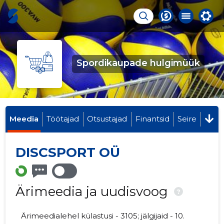
Spordikaupade hulgimüük
Meedia
Töötajad
Otsustajad
Finantsid
Seire
DISCSPORT OÜ
Ärimeedia ja uudisvoog
?
Ärimeedialehel külastusi - 3105; jälgijaid - 10.