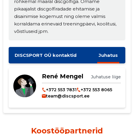
rohkemal määral discgolfiga. Omame
pikaajalist discgolfiradade ehitamise ja
disainimise kogemust ning oleme valmis
korraldama erinevaid treeningpäevi, koolitusi,
võistluseid jpm.
DISCSPORT OÜ kontaktid
Juhatus
René Mengel
Juhatuse liige
+372 553 7831
+372 553 8065
team@discsport.ee
Koostööpartnerid