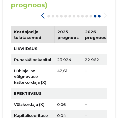
prognoos)
Kordajad ja
2025
2026
Tr
tulutasemed
prognoos
prognoos
LIKVIIDSUS
Puhaskäibekapital
23 924
22 962
Lühiajalise
42,61
–
võlgnevuse
kattekordaja (X)
EFEKTIIVSUS
Võlakordaja (X)
0,06
–
Kapitaliseerituse
0,04
–