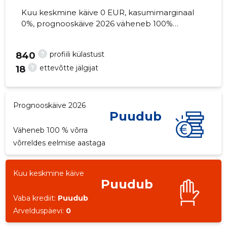
Kuu keskmine käive 0 EUR, kasumimarginaal
0%, prognooskäive 2026 väheneb 100%
võrra. Kinnisvara seisuga...
?
profiili külastust
2
840
?
ettevõtte jälgijat
18
Prognooskäive 2026
Puudub
Väheneb 100 % võrra
võrreldes eelmise aastaga
Kuu keskmine käive
Puudub
Vaba krediit:
Puudub
Arvelduspäevi:
0