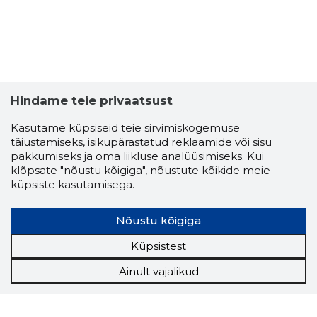
Hindame teie privaatsust
Kasutame küpsiseid teie sirvimiskogemuse
täiustamiseks, isikupärastatud reklaamide või sisu
pakkumiseks ja oma liikluse analüüsimiseks. Kui
klõpsate "nõustu kõigiga", nõustute kõikide meie
küpsiste kasutamisega.
Nõustu kõigiga
Küpsistest
Ainult vajalikud