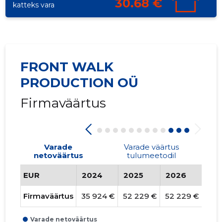
30.68 €
katteks vara
FRONT WALK
PRODUCTION OÜ
Firmaväärtus
Varade
Varade väärtus
netoväärtus
tulumeetodil
EUR
2024
2025
2026
Tr
Firmaväärtus
35 924 €
52 229 €
52 229 €