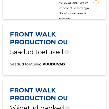
Võrgustik on nähtav
vähendatud seostega
Soovi korral laienda
lõimesid
FRONT WALK
PRODUCTION OÜ
Saadud toetused
?
Saadud toetused
PUUDUVAD
FRONT WALK
PRODUCTION OÜ
Võidetud hanked
?