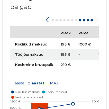
palgad
2022
2023
202
Riiklikud maksud
193 €
1000 €
967 
Tööjõumaksud
193 €
-
140 €
Keskmine brutopalk
210 €
-
78 €
1 aasta
5 aastat
MAX