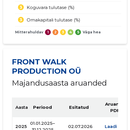
3
Koguvara tulutase (%)
3
Omakapitali tulutase (%)
Mitterahuldav
1
2
3
4
5
Väga hea
FRONT WALK
PRODUCTION OÜ
Majandusaasta aruanded
Aruande
Aasta
Periood
Esitatud
PDF
01.01.2025–
2025
02.07.2026
Laadi alla
31.12.2025