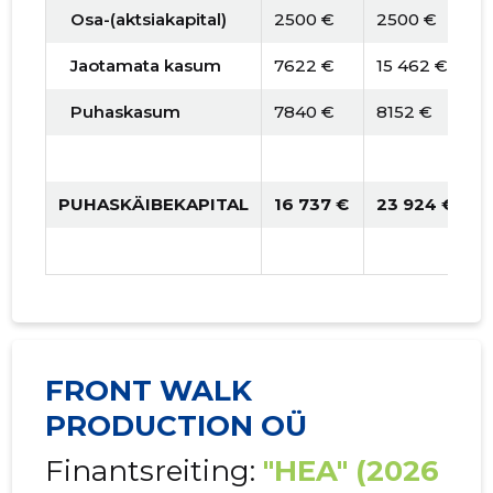
Osa-(aktsiakapital)
2500 €
2500 €
Jaotamata kasum
7622 €
15 462 €
Puhaskasum
7840 €
8152 €
PUHASKÄIBEKAPITAL
16 737 €
23 924 €
FRONT WALK
PRODUCTION OÜ
Finantsreiting:
"HEA"
(2026