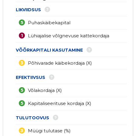
?
LIKVIIDSUS
5
Puhaskäibekapital
1
Lühiajalise võlgnevuse kattekordaja
?
VÕÕRKAPITALI KASUTAMINE
3
Põhivarade käibekordaja (X)
?
EFEKTIIVSUS
5
Võlakordaja (X)
5
Kapitaliseerituse kordaja (X)
?
TULUTOOVUS
3
Müügi tulutase (%)