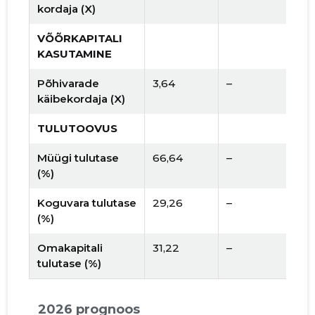
kordaja (X)
VÕÕRKAPITALI
KASUTAMINE
Põhivarade
3,64
–
käibekordaja (X)
TULUTOOVUS
Müügi tulutase
66,64
–
(%)
Koguvara tulutase
29,26
–
(%)
Omakapitali
31,22
–
tulutase (%)
2026 prognoos